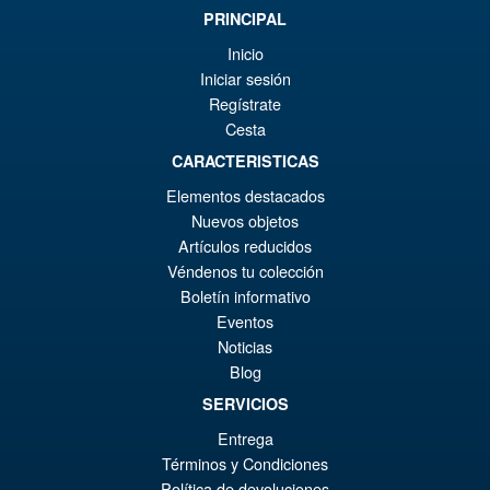
Pr
Ak
VORBESTELLUNGEN
PRINCIPAL
wa
Pr
Inicio
€1
ist
Iniciar sesión
Angebot!
S.H.MonsterArts Godzilla 2003
€1
Regístrate
Tokyo SOS Action Figure
Cesta
CARACTERISTICAS
Elementos destacados
€110.64
Nuevos objetos
Ur
€92.15
Artículos reducidos
Véndenos tu colección
Pr
Ak
Boletín informativo
VORBESTELLUNGEN
wa
Pr
Eventos
Noticias
€1
ist
Angebot!
Blog
S.H.Figuarts Yu Yu Hakusho
€9
Hiei Action Figure
SERVICIOS
Entrega
Términos y Condiciones
Política de devoluciones