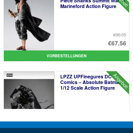
Piece Shanks Summit War of
Marineford Action Figure
€86.05
Ur
€67.56
Pr
Ak
VORBESTELLUNGEN
wa
Pr
€8
ist
Angebot!
LPZZ UPFinegures DC
€6
Comics – Absolute Batman
1/12 Scale Action Figure
€165.96
Ur
€153.62