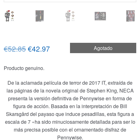
El
El
€52.85
€42.97
Agotado
precio
precio
Producto genuino.
original
actual
era:
es:
De la aclamada película de terror de 2017 IT, extraída de
las páginas de la novela original de Stephen King, NECA
€52.85.
€42.97.
presenta la versión definitiva de Pennywise en forma de
figura de acción. Basada en la interpretación de Bill
Skarsgård del payaso que induce pesadillas, esta figura a
escala de 7 «ha sido minuciosamente detallada para ser lo
más precisa posible con el ornamentado disfraz de
Pennywise.