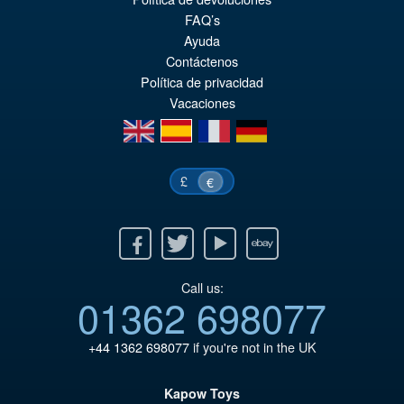
€86.05
FAQ’s
Ur
€77.39
Ayuda
Pr
Ak
Contáctenos
VORBESTELLUNGEN
Política de privacidad
wa
Pr
Vacaciones
€8
ist
en
es
fr
de
€7
£
€
Facebook
Twitter
Youtube
Ebay
Call us:
01362 698077
+44 1362 698077
if you're not in the UK
Kapow Toys