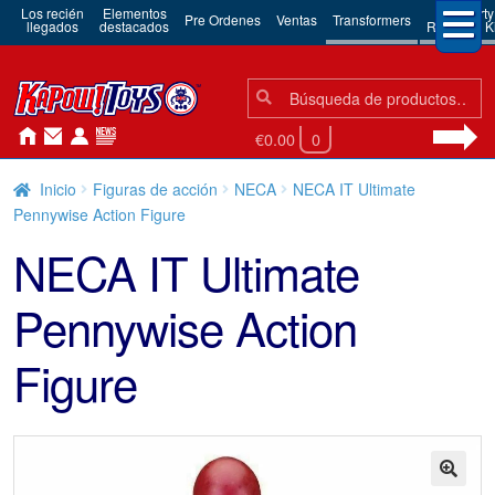
Los recién
Elementos
3rd Party
Pre Ordenes
Ventas
Transformers
llegados
destacados
Robots & Ki
Búsqueda:
Búsqueda
€0.00
0
Inicio
Figuras de acción
NECA
NECA IT Ultimate
Pennywise Action Figure
NECA IT Ultimate
Pennywise Action
Figure