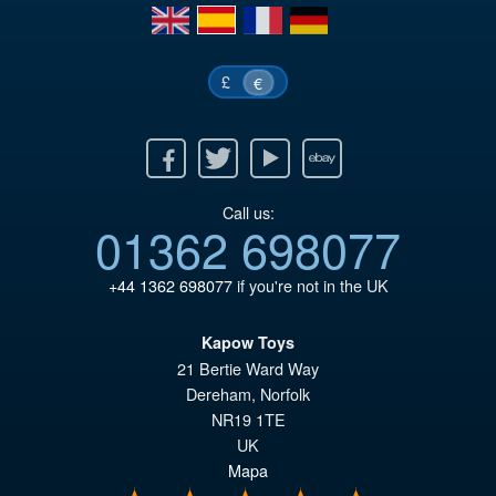
€5
es
en
es
fr
de
€4
£
€
Facebook
Twitter
Youtube
Ebay
Call us:
01362 698077
+44 1362 698077
if you're not in the UK
Kapow Toys
21 Bertie Ward Way
Dereham
,
Norfolk
NR19 1TE
UK
Mapa