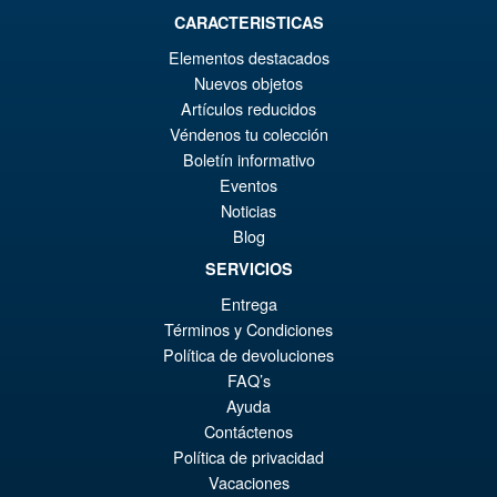
CARACTERISTICAS
€49.17
Elementos destacados
Le
€42.97
Nuevos objetos
Artículos reducidos
pr
Le
Véndenos tu colección
PRÉ COMMANDE
ini
pr
Boletín informativo
Eventos
éta
ac
Promo !
Teenage Mutant Ninja Turtles
Noticias
€4
es
x Usagi Yojimbo Ultimate
Blog
Michelangelo Action Figure
€4
SERVICIOS
Entrega
Términos y Condiciones
€55.31
Política de devoluciones
Le
€42.97
FAQ’s
pr
Le
Ayuda
PRÉ COMMANDE
Contáctenos
ini
pr
Política de privacidad
éta
ac
Vacaciones