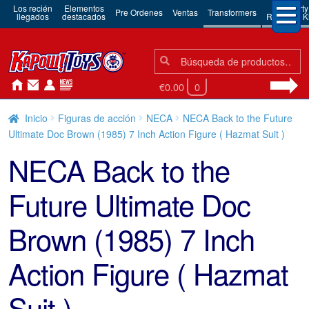
Los recién
Elementos
3rd Party
Pre Ordenes
Ventas
Transformers
llegados
destacados
Robots & Ki
Búsqueda:
Búsqueda
€0.00
0
Inicio
Figuras de acción
NECA
NECA Back to the Future
Ultimate Doc Brown (1985) 7 Inch Action Figure ( Hazmat Suit )
NECA Back to the
Future Ultimate Doc
Brown (1985) 7 Inch
Action Figure ( Hazmat
Suit )