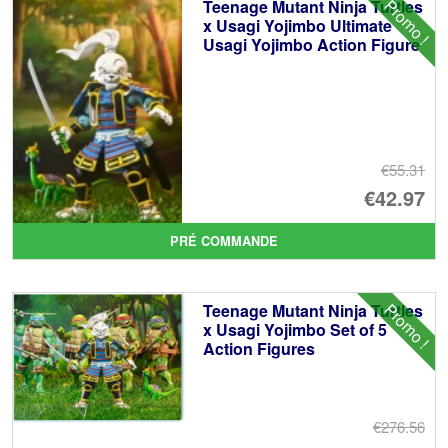
Promo !
Teenage Mutant Ninja Turtles
x Usagi Yojimbo Ultimate
Usagi Yojimbo Action Figure
€55.31
Le
€42.97
pr
Le
PRÉ COMMANDE
ini
pr
éta
ac
Promo !
Teenage Mutant Ninja Turtles
€5
es
x Usagi Yojimbo Set of 5
Action Figures
€4
€276.56