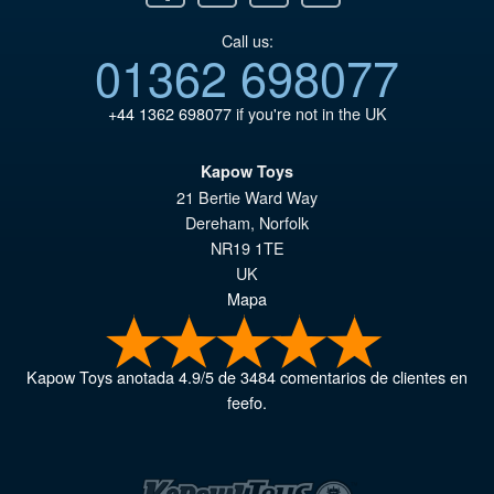
Call us:
01362 698077
+44 1362 698077
if you're not in the UK
Kapow Toys
21 Bertie Ward Way
Dereham
,
Norfolk
NR19 1TE
UK
Mapa
Kapow Toys
anotada
4.9
/
5
de
3484
comentarios de clientes en
feefo.