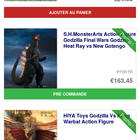
AJOUTER AU PANIER
Promo !
S.H.MonsterArts Action Figure
Godzilla Final Wars Godzilla
Heat Ray vs New Gotengo
€190.55
Le
€163.45
pr
Le
PRÉ COMMANDE
ini
pr
éta
ac
Promo !
HIYA Toys Godzilla Vs Kong
€1
es
Warbat Action Figure
€1