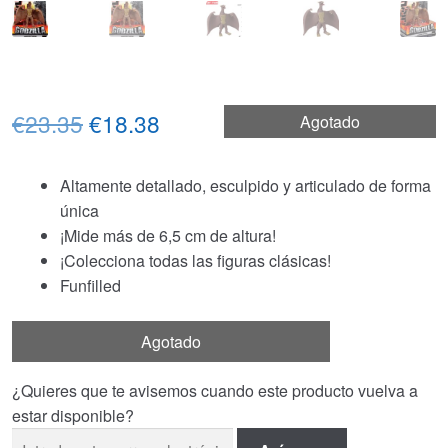
El
El
€23.35
€18.38
Agotado
precio
precio
Altamente detallado, esculpido y articulado de forma
original
actual
única
era:
es:
¡Mide más de 6,5 cm de altura!
¡Colecciona todas las figuras clásicas!
€23.35.
€18.38.
Funfilled
Agotado
¿Quieres que te avisemos cuando este producto vuelva a
estar disponible?