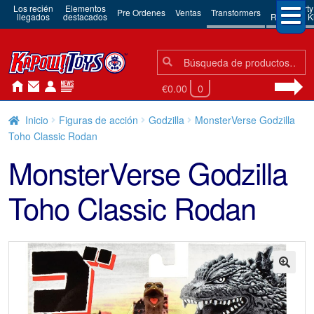
Los recién
Elementos
3rd Party
Pre Ordenes
Ventas
Transformers
llegados
destacados
Robots & Ki
Búsqueda:
Búsqueda
€0.00
0
Inicio
Figuras de acción
Godzilla
MonsterVerse Godzilla
Toho Classic Rodan
MonsterVerse Godzilla
Toho Classic Rodan
🔍