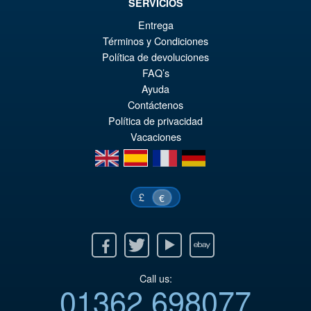
SERVICIOS
Entrega
€98.29
Términos y Condiciones
El
€86.00
Política de devoluciones
FAQ’s
pr
El
PRE ORDENA
Ayuda
or
pr
Contáctenos
er
ac
Política de privacidad
Vacaciones
€9
es
en
es
fr
de
€8
£
€
Facebook
Twitter
Youtube
Ebay
Call us:
01362 698077