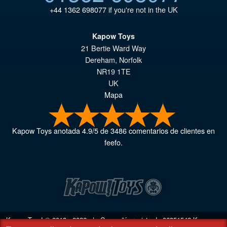
+44 1362 698077
if you're not in the UK
Kapow Toys
21 Bertie Ward Way
Dereham
,
Norfolk
NR19 1TE
UK
Mapa
Kapow Toys
anotada
4.9
/
5
de
3486
comentarios de clientes en
feefo.
Kapow Toys! © 2013 - 2026 | Compañía registrada
06851542
Kapow