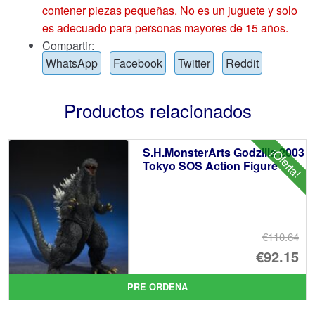
contener piezas pequeñas. No es un juguete y solo
es adecuado para personas mayores de 15 años.
Compartir:
WhatsApp
Facebook
Twitter
Reddit
Productos relacionados
S.H.MonsterArts Godzilla 2003
¡Oferta!
Tokyo SOS Action Figure
€110.64
El
€92.15
pr
El
PRE ORDENA
or
pr