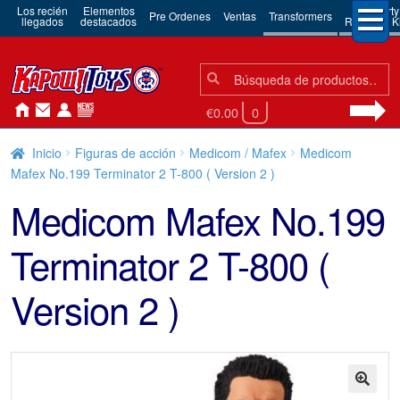
Los recién
Elementos
3rd Party
Pre Ordenes
Ventas
Transformers
llegados
destacados
Robots & Ki
Búsqueda:
Búsqueda
€0.00
0
Inicio
Figuras de acción
Medicom / Mafex
Medicom
Mafex No.199 Terminator 2 T-800 ( Version 2 )
Medicom Mafex No.199
Terminator 2 T-800 (
Version 2 )