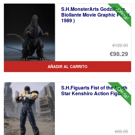
er
ac
S.H.MonsterArts Godzilla vs.
¡Oferta!
€1
es
Biollante Movie Graphic Plus (
1989 )
€9
€122.93
El
€98.29
pr
El
AÑADIR AL CARRITO
or
pr
er
ac
S.H.Figuarts Fist of the North
¡Oferta!
€1
es
Star Kenshiro Action Figure
€9
€86.05