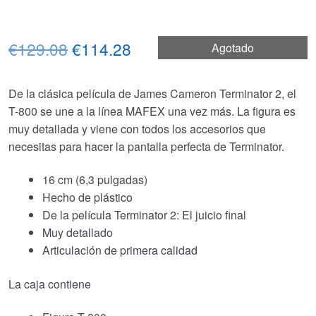
El
El
€129.08
€114.28
Agotado
precio
precio
De la clásica película de James Cameron Terminator 2, el
original
actual
T-800 se une a la línea MAFEX una vez más. La figura es
era:
es:
muy detallada y viene con todos los accesorios que
necesitas para hacer la pantalla perfecta de Terminator.
€129.08.
€114.28.
16 cm (6,3 pulgadas)
Hecho de plástico
De la película Terminator 2: El juicio final
Muy detallado
Articulación de primera calidad
La caja contiene