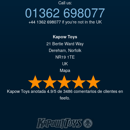
Call us:
01362 698077
+44 1362 698077
if you're not in the UK
Kapow Toys
21 Bertie Ward Way
Dereham
,
Norfolk
NR19 1TE
UK
Mapa
Kapow Toys
anotada
4.9
/
5
de
3486
comentarios de clientes en
feefo.