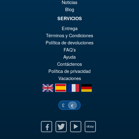
Noticias
Blog
Mastermind Creations Ocular
SERVICIOS
Max IF-03 Chronus Action
Figure
Entrega
Términos y Condiciones
Política de devoluciones
FAQ’s
Ayuda
€135.18
Contáctenos
Política de privacidad
VORBESTELLUNGEN
Vacaciones
en
es
fr
de
£
€
Facebook
Twitter
Youtube
Ebay