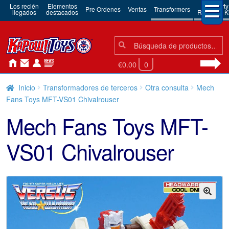
Los recién
Elementos
3rd Party
Pre Ordenes
Ventas
Transformers
llegados
destacados
Robots & Ki
Búsqueda:
Búsqueda
€0.00
0
Inicio
Transformadores de terceros
Otra consulta
Mech
Fans Toys MFT-VS01 Chivalrouser
Mech Fans Toys MFT-
VS01 Chivalrouser
🔍