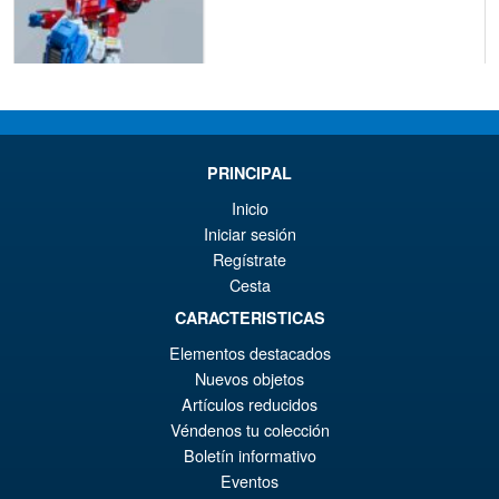
€208.94
PRINCIPAL
VORBESTELLUNGEN
Inicio
Iniciar sesión
Regístrate
FansToys FT-32F Pei (
Cesta
Bulldozer ) Action Figure
CARACTERISTICAS
Elementos destacados
Nuevos objetos
Artículos reducidos
€2.50
Véndenos tu colección
Boletín informativo
VORBESTELLUNGEN
Eventos