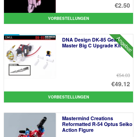
€2.50
VORBESTELLUNGEN
Angebot!
DNA Design DK-85 Gear
Master Big C Upgrade Kit
€54.03
Ur
€49.12
Pr
Ak
VORBESTELLUNGEN
wa
Pr
€5
ist
Mastermind Creations
€4
Reformatted R-54 Optus Seiko
Action Figure