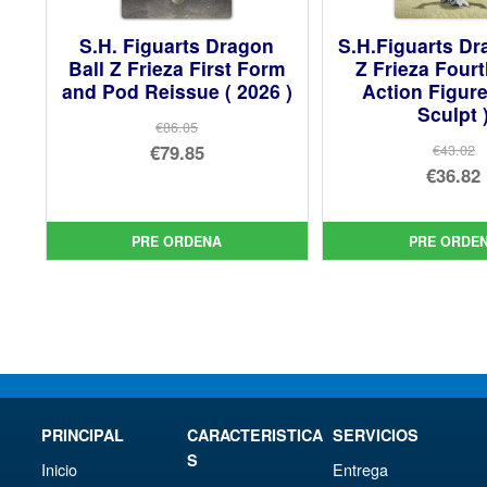
S.H. Figuarts Dragon
S.H.Figuarts Dr
Ball Z Frieza First Form
Z Frieza Four
and Pod Reissue ( 2026 )
Action Figur
Sculpt 
€86.05
El
€79.85
€43.02
El
€36.82
precio
El
pre
El
original
precio
orig
pre
era:
actual
PRE ORDENA
PRE ORDE
era:
act
€86.05.
es:
€43.
es:
€79.85.
€36.
PRINCIPAL
CARACTERISTICA
SERVICIOS
S
Inicio
Entrega