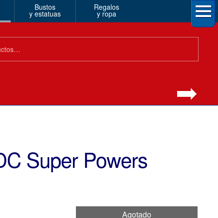
Bustos
Regalos
y estatuas
y ropa
DC Super Powers
Agotado