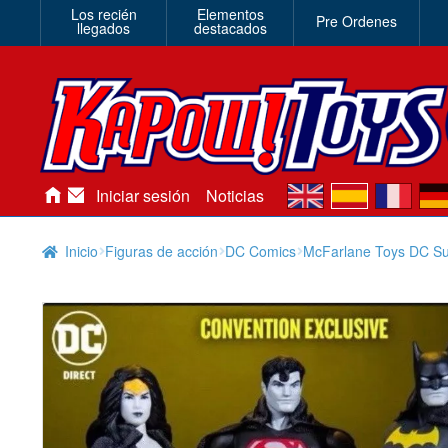
Los recién
Elementos
Pre Ordenes
llegados
destacados
en
es
fr
de
Iniciar sesión
Noticias
Inicio
Figuras de acción
DC Comics
McFarlane Toys DC S