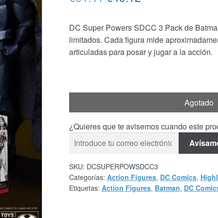
precio
precio
DC Super Powers SDCC 3 Pack de Batman
original
actual
limitados. Cada figura mide aproximadamen
era:
es:
articuladas para posar y jugar a la acción.
€61.41.
€49.12.
Agotado
¿Quieres que te avisemos cuando este prod
Avísam
SKU:
DCSUPERPOWSDCC3
Categorías:
Action Figures
,
DC Comics
,
Highl
Etiquetas:
Action Figures
,
Batman
,
DC Comic