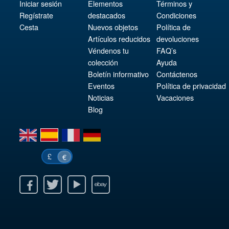
Iniciar sesión
Elementos
Términos y
Regístrate
destacados
Condiciones
Cesta
Nuevos objetos
Política de
Artículos reducidos
devoluciones
Véndenos tu
FAQ’s
colección
Ayuda
Boletín informativo
Contáctenos
Eventos
Política de privacidad
Noticias
Vacaciones
Blog
en
es
fr
de
£
€
k
itter
Youtube
Ebay