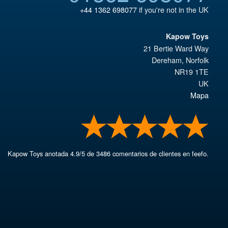
+44 1362 698077
if you're not in the UK
Kapow Toys
21 Bertie Ward Way
Dereham
,
Norfolk
NR19 1TE
UK
Mapa
Kapow Toys
anotada
4.9
/
5
de
3486
comentarios de clientes en feefo.