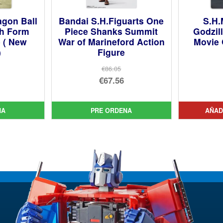
agon Ball
Bandai S.H.Figuarts One
S.H.
th Form
Piece Shanks Summit
Godzill
e ( New
War of Marineford Action
Movie 
)
Figure
€86.05
El
€67.56
cio
precio
El
inal
cio
original
precio
NA
PRE ORDENA
AÑAD
ual
era:
actual
02.
€86.05.
es:
82.
€67.56.