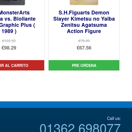
MonsterArts
S.H.Figuarts Demon
a vs. Biollante
Slayer Kimetsu no Yaiba
Graphic Plus (
Zenitsu Agatsuma
1989 )
Action Figure
€122.93
€79.90
El
El
€98.29
€67.56
precio
El
precio
El
original
precio
original
precio
IR AL CARRITO
PRE ORDENA
era:
actual
era:
actual
€122.93.
es:
€79.90.
es:
€98.29.
€67.56.
Call us:
01362 698077