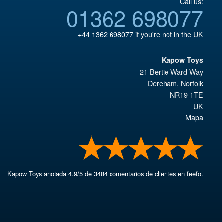
Call us:
01362 698077
+44 1362 698077
if you're not in the UK
Kapow Toys
21 Bertie Ward Way
Dereham
,
Norfolk
NR19 1TE
UK
Mapa
Kapow Toys
anotada
4.9
/
5
de
3484
comentarios de clientes en feefo.