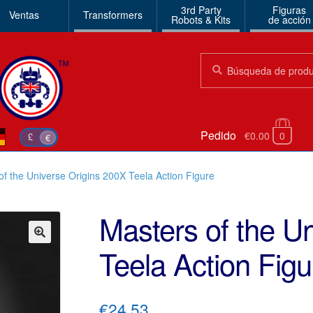
3rd Party
Figuras
Ventas
Transformers
Robots & Kits
de acción
Búsqueda:
Búsqueda
Pedido
€0.00
0
£
€
of the Universe Origins 200X Teela Action Figure
Masters of the U
Teela Action Figu
🔍
€24.53