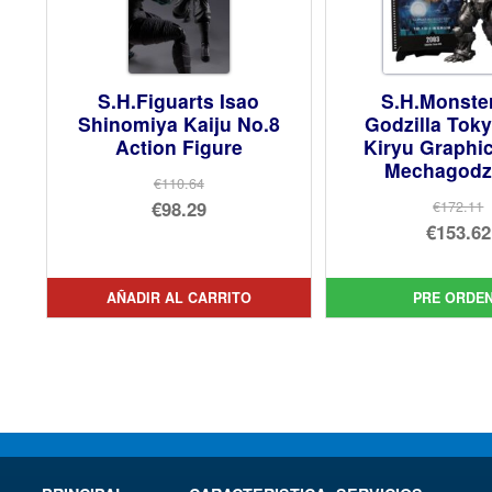
S.H.Figuarts Isao
S.H.Monste
Shinomiya Kaiju No.8
Godzilla Tok
Action Figure
Kiryu Graphic
Mechagodzi
€110.64
El
€98.29
€172.11
El
€153.62
precio
El
pre
El
original
precio
orig
pre
era:
actual
AÑADIR AL CARRITO
PRE ORDE
era:
act
€110.64.
es:
€17
es:
€98.29.
€15