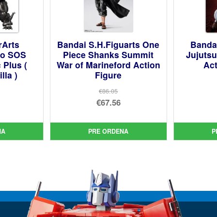
rArts
Bandai S.H.Figuarts One
Bandai
yo SOS
Piece Shanks Summit
Jujuts
 Plus (
War of Marineford Action
Act
lla )
Figure
€86.05
El
€67.56
cio
precio
El
inal
cio
original
precio
NA
PRE ORDENA
P
ual
era:
actual
2.11.
€86.05.
es:
3.62.
€67.56.