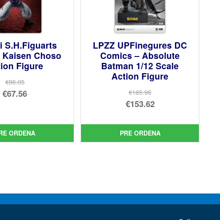
 S.H.Figuarts
LPZZ UPFinegures DC
u Kaisen Choso
Comics – Absolute
ion Figure
Batman 1/12 Scale
Action Figure
€86.05
El
€67.56
€165.96
El
€153.62
precio
El
precio
El
original
precio
original
precio
era:
actual
RE ORDENA
PRE ORDENA
era:
actual
€86.05.
es:
€165.96.
es:
€67.56.
€153.62.