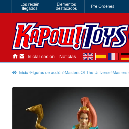
Los recién
Elementos
Pre Ordenes
llegados
destacados
en
es
fr
de
Iniciar sesión
Noticias
Inicio
Figuras de acción
Masters Of The Universe
Masters 