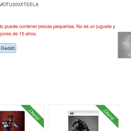
k: MOTU200XTEELA
 puede contener piezas pequeñas. No es un juguete y
yores de 15 años.
Reddit
¡Oferta!
¡Oferta!