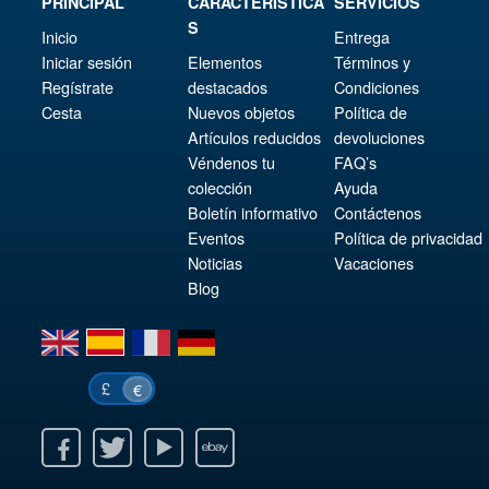
PRINCIPAL
CARACTERISTICA
SERVICIOS
S
Inicio
Entrega
Iniciar sesión
Elementos
Términos y
Regístrate
destacados
Condiciones
Cesta
Nuevos objetos
Política de
Artículos reducidos
devoluciones
Véndenos tu
FAQ’s
colección
Ayuda
Boletín informativo
Contáctenos
Eventos
Política de privacidad
Noticias
Vacaciones
Blog
en
es
fr
de
£
€
k
itter
Youtube
Ebay