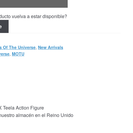
ucto vuelva a estar disponible?
e
s Of The Universe
,
New Arrivals
verse
,
MOTU
X Teela Action Figure
 nuestro almacén en el Reino Unido