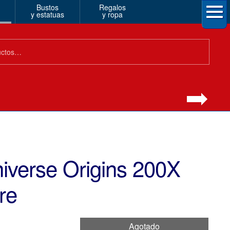
Bustos
Regalos
y estatuas
y ropa
niverse Origins 200X
re
Agotado