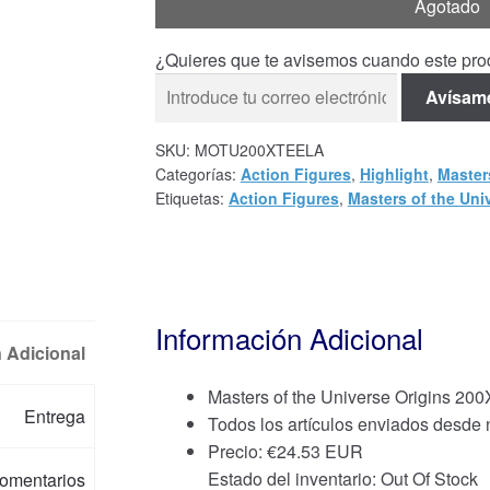
Agotado
¿Quieres que te avisemos cuando este prod
Avísam
SKU:
MOTU200XTEELA
Categorías:
Action Figures
,
Highlight
,
Master
Etiquetas:
Action Figures
,
Masters of the Uni
Información Adicional
 Adicional
Masters of the Universe Origins 200
Entrega
Todos los artículos enviados desde
Precio:
€
24.53 EUR
Estado del inventario: Out Of Stock
omentarios