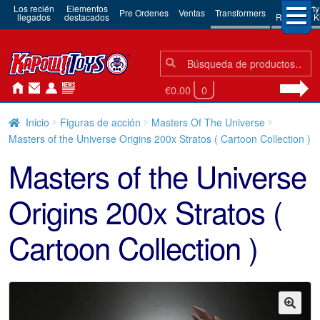
Los recién
Elementos
3rd Party
Pre Ordenes
Ventas
Transformers
llegados
destacados
Robots & Ki
Búsqueda:
Búsqueda
€0.00
0
Inicio
Figuras de acción
Masters Of The Universe
Masters of the Universe Origins 200x Stratos ( Cartoon Collection )
Masters of the Universe
Origins 200x Stratos (
Cartoon Collection )