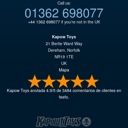
Call us:
01362 698077
+44 1362 698077
if you're not in the UK
Kapow Toys
21 Bertie Ward Way
Dereham
,
Norfolk
NR19 1TE
UK
Mapa
Kapow Toys
anotada
4.9
/
5
de
3484
comentarios de clientes en
feefo.