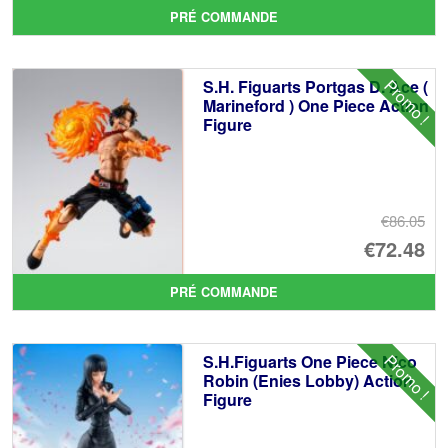
pr
Le
PRÉ COMMANDE
ini
pr
éta
ac
Promo !
S.H. Figuarts Portgas D. Ace (
€8
es
Marineford ) One Piece Action
Figure
€7
€86.05
Le
€72.48
pr
Le
PRÉ COMMANDE
ini
pr
éta
ac
Promo !
S.H.Figuarts One Piece Nico
€8
es
Robin (Enies Lobby) Action
Figure
€7