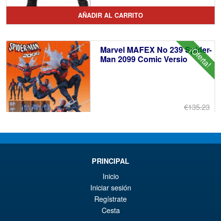
pr
El
AÑADIR AL CARRITO
or
pr
er
ac
Marvel MAFEX No 239 Spider-
¡Oferta!
€1
es
Man 2099 Comic Versio
€1
€135.23
El
€110.59
pr
El
AÑADIR AL CARRITO
or
pr
PRINCIPAL
er
ac
Medicom Mafex No.191
Inicio
¡Oferta!
€1
es
Terminator 2 Judgement Day
Iniciar sesión
T800 ( Battle Damage )
€1
Regístrate
Cesta