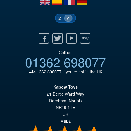
€1
£
€
Facebook
Twitter
Youtube
Ebay
Call us:
01362 698077
+44 1362 698077
if you're not in the UK
Kapow Toys
21 Bertie Ward Way
Dereham
,
Norfolk
NR19 1TE
UK
Mapa