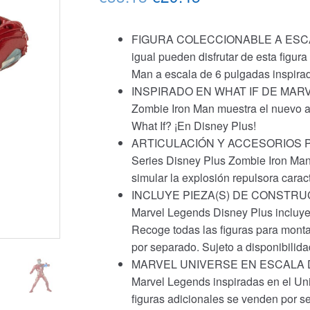
precio
precio
FIGURA COLECCIONABLE A ESCALA 
original
actual
igual pueden disfrutar de esta figu
era:
es:
Man a escala de 6 pulgadas inspira
INSPIRADO EN WHAT IF DE MARVEL
€33.18.
€29.45.
Zombie Iron Man muestra el nuevo a
What If? ¡En Disney Plus!
ARTICULACIÓN Y ACCESORIOS PREM
Series Disney Plus Zombie Iron Man 
simular la explosión repulsora caract
INCLUYE PIEZA(S) DE CONSTRUC
Marvel Legends Disney Plus incluye 
Recoge todas las figuras para montar
por separado. Sujeto a disponibilida
MARVEL UNIVERSE EN ESCALA DE 6
Marvel Legends inspiradas en el Un
figuras adicionales se venden por se