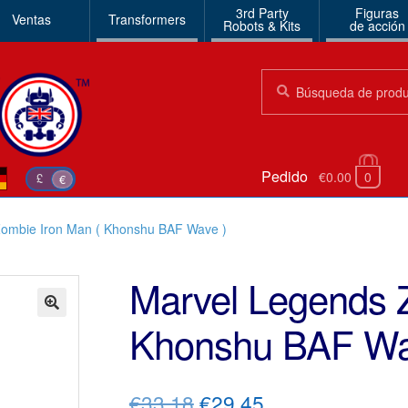
3rd Party
Figuras
Ventas
Transformers
Robots & Kits
de acción
Búsqueda:
Búsqueda
Pedido
€0.00
0
£
€
Zombie Iron Man ( Khonshu BAF Wave )
Marvel Legends 
Khonshu BAF Wa
🔍
El
El
€33.18
€29.45