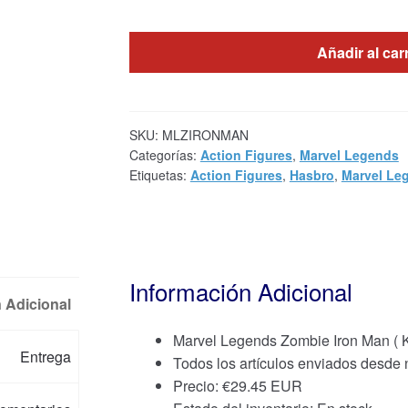
Añadir al car
SKU:
MLZIRONMAN
Categorías:
Action Figures
,
Marvel Legends
Etiquetas:
Action Figures
,
Hasbro
,
Marvel Le
Información Adicional
 Adicional
Marvel Legends Zombie Iron Man (
Entrega
Todos los artículos enviados desde
Precio:
€
29.45 EUR