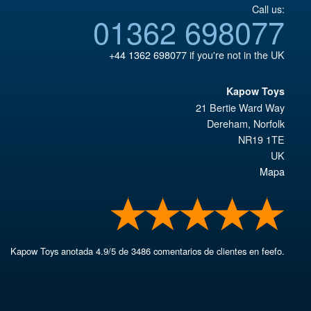
Call us:
01362 698077
+44 1362 698077
if you're not in the UK
Kapow Toys
21 Bertie Ward Way
Dereham
,
Norfolk
NR19 1TE
UK
Mapa
Kapow Toys
anotada
4.9
/
5
de
3486
comentarios de clientes en feefo.