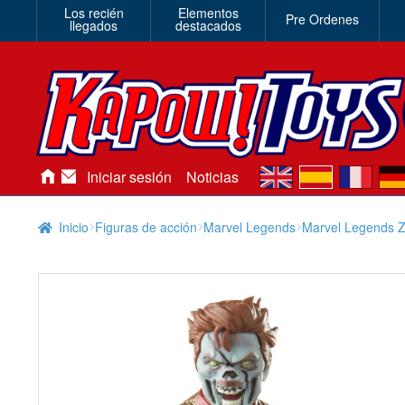
Los recién
Elementos
Pre Ordenes
llegados
destacados
en
es
fr
de
Iniciar sesión
Noticias
Inicio
Figuras de acción
Marvel Legends
Marvel Legends 