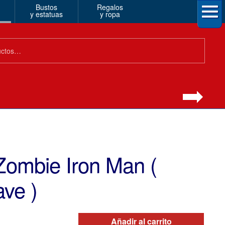
Bustos
Regalos
y estatuas
y ropa
Zombie Iron Man (
ve )
Añadir al carrito