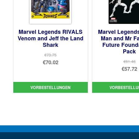
Marvel Legends RIVALS
Marvel Legends
Venom and Jeff the Land
Man and Mr Fa
Shark
Future Found
Pack
€73.75
Ursprünglicher
€70.02
€61.46
Urs
€57.72
Preis
Aktueller
Pre
Akt
war:
Preis
war
Pre
€73.75
ist:
VORBESTELLUNGEN
VORBESTELLU
€61
ist:
€70.02.
€57.