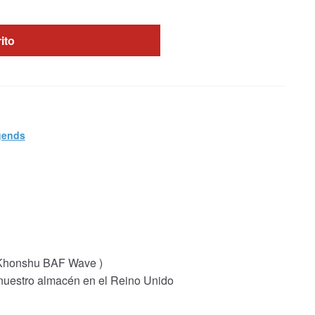
rito
gends
 Khonshu BAF Wave )
 nuestro almacén en el Reino Unido