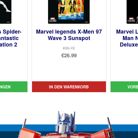
 Spider-
Marvel legends X-Men 97
Marvel 
ntastic
Wave 3 Sunspot
Man 
ation 2
Deluxe
€30.72
Ursprünglicher
€26.99
Preis
Aktueller
prünglicher
war:
Preis
is
ueller
€30.72
ist:
:
is
NGEN
IN DEN WARENKORB
VOR
€26.99.
.46
72.