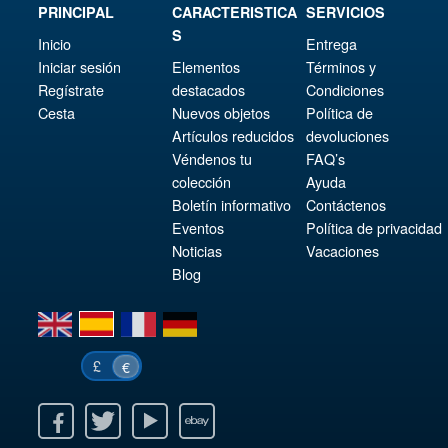
PRINCIPAL
CARACTERISTICA
SERVICIOS
S
Inicio
Entrega
Iniciar sesión
Elementos
Términos y
Regístrate
destacados
Condiciones
Cesta
Nuevos objetos
Política de
Artículos reducidos
devoluciones
Véndenos tu
FAQ’s
colección
Ayuda
Boletín informativo
Contáctenos
Eventos
Política de privacidad
Noticias
Vacaciones
Blog
en
es
fr
de
£
€
k
itter
Youtube
Ebay