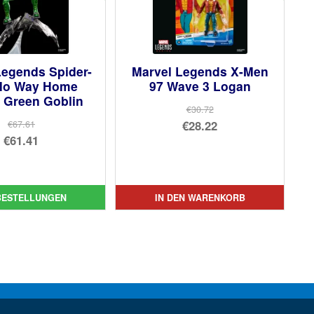
Legends Spider-
Marvel Legends X-Men
No Way Home
97 Wave 3 Logan
 Green Goblin
€30.72
Ursprünglicher
€28.22
€67.61
Ursprünglicher
€61.41
Preis
Aktueller
Preis
Aktueller
war:
Preis
war:
Preis
€30.72
ist:
€67.61
ist:
BESTELLUNGEN
IN DEN WARENKORB
€28.22.
€61.41.