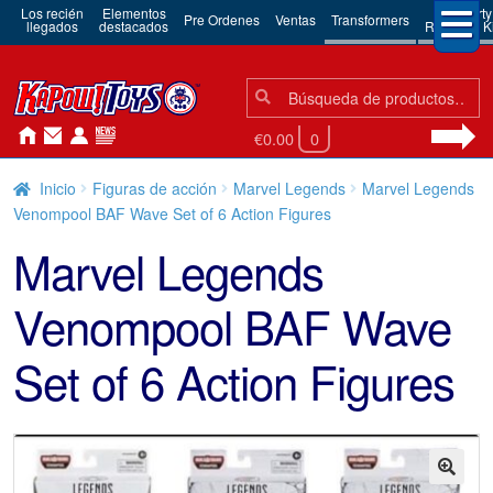
Los recién
Elementos
3rd Party
Pre Ordenes
Ventas
Transformers
llegados
destacados
Robots & Ki
Búsqueda:
Búsqueda
€0.00
0
Inicio
Figuras de acción
Marvel Legends
Marvel Legends
Venompool BAF Wave Set of 6 Action Figures
Marvel Legends
Venompool BAF Wave
Set of 6 Action Figures