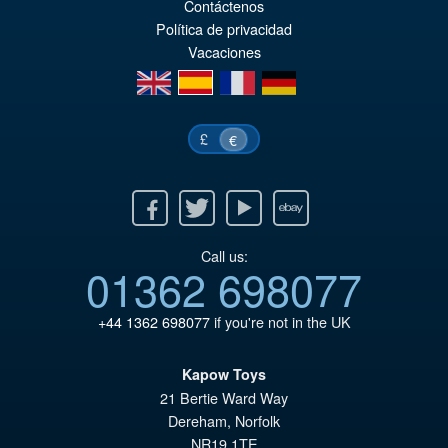
Contáctenos
or
pr
Política de privacidad
er
ac
Vacaciones
€9
es
en
es
fr
de
€8
£
€
Facebook
Twitter
Youtube
Ebay
Call us:
01362 698077
+44 1362 698077
if you're not in the UK
Kapow Toys
21 Bertie Ward Way
Dereham
,
Norfolk
NR19 1TE