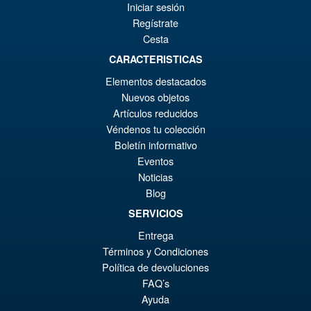
¡Oferta!
€1
es
Iniciar sesión
Dragon Ball Super: Broly -
Super- Action Figure
Regístrate
€9
Cesta
CARACTERISTICAS
€73.75
Elementos destacados
El
€61.41
Nuevos objetos
Artículos reducidos
pr
El
PRE ORDENA
Véndenos tu colección
or
pr
Boletín informativo
er
ac
Eventos
S.H.Figuarts One Piece Sir
¡Oferta!
Noticias
€7
es
Crocodile (Marineford) Action
Blog
Figure
€6
SERVICIOS
Entrega
Términos y Condiciones
€98.29
Política de devoluciones
El
€86.00
FAQ’s
pr
El
Ayuda
PRE ORDENA