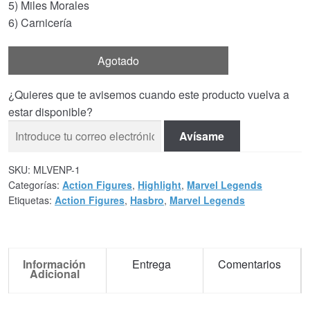
5) Miles Morales
6) Carnicería
Agotado
¿Quieres que te avisemos cuando este producto vuelva a
estar disponible?
Avísame
SKU:
MLVENP-1
Categorías:
Action Figures
,
Highlight
,
Marvel Legends
Etiquetas:
Action Figures
,
Hasbro
,
Marvel Legends
Información
Entrega
Comentarios
Adicional