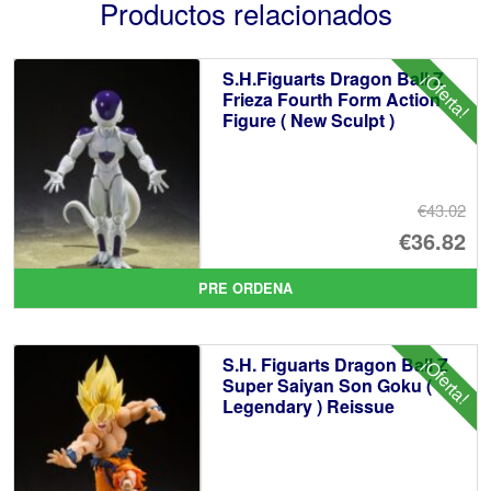
Productos relacionados
S.H.Figuarts Dragon Ball Z
¡Oferta!
Frieza Fourth Form Action
Figure ( New Sculpt )
€43.02
El
€36.82
pr
El
PRE ORDENA
or
pr
er
ac
S.H. Figuarts Dragon Ball Z
¡Oferta!
€4
es
Super Saiyan Son Goku (
Legendary ) Reissue
€3