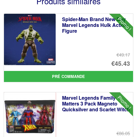
Produits similaires
Promo !
Spider-Man Brand New Day
Marvel Legends Hulk Action
Figure
€49.17
Le
€45.43
pr
Le
PRÉ COMMANDE
ini
pr
éta
ac
Promo !
Marvel Legends Family
€4
es
Matters 3 Pack Magneto
Quicksilver and Scarlet Witch
€4
€86.05