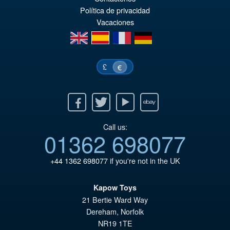
€3
es
Política de privacidad
Vacaciones
€2
en
es
fr
de
£
€
Facebook
Twitter
Youtube
Ebay
Call us:
01362 698077
+44 1362 698077
if you're not in the UK
Kapow Toys
21 Bertie Ward Way
Dereham
,
Norfolk
NR19 1TE