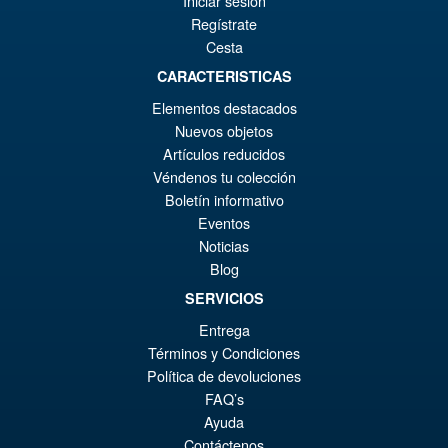
Iniciar sesión
Regístrate
Cesta
€43.02
Le
CARACTERISTICAS
€40.51
Elementos destacados
pr
Le
PRÉ COMMANDE
Nuevos objetos
ini
pr
Artículos reducidos
éta
ac
Véndenos tu colección
Promo !
Marvel Legends X-Men 97
Boletín informativo
€4
es
Wave 3 Cable
Eventos
€4
Noticias
Blog
SERVICIOS
€30.72
Entrega
Le
€28.22
Términos y Condiciones
pr
Le
Política de devoluciones
AJOUTER AU PANIER
ini
pr
FAQ’s
Ayuda
éta
ac
Contáctenos