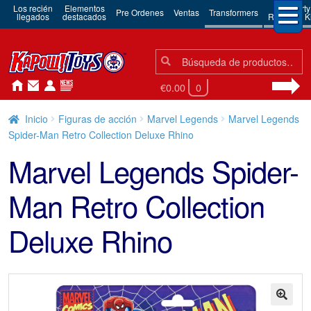
Los recién
Elementos
3rd Party
Pre Ordenes
Ventas
Transformers
llegados
destacados
Robots & Ki
Búsqueda:
Búsqueda
€0.00
0
Inicio
Figuras de acción
Marvel Legends
Marvel Legends
Spider-Man Retro Collection Deluxe Rhino
Marvel Legends Spider-
Man Retro Collection
Deluxe Rhino