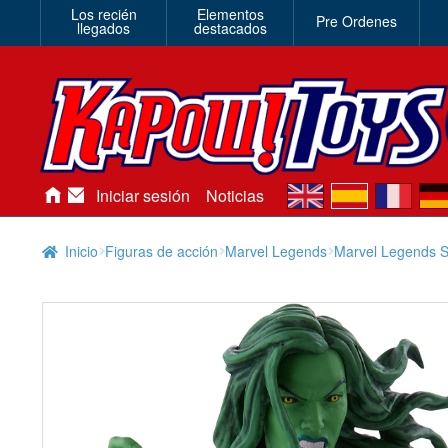
Los recién
Elementos
Pre Ordenes
llegados
destacados
en
es
fr
de
Iniciar sesión
Noticias
Inicio
Figuras de acción
Marvel Legends
Marvel Legends S