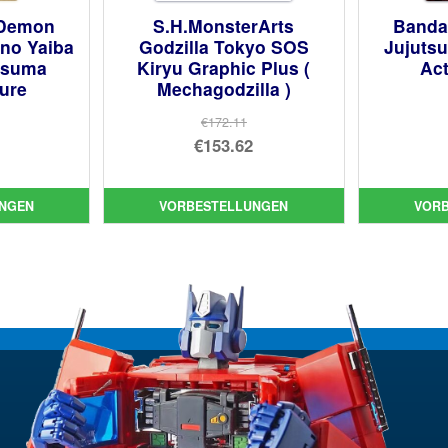
 Demon
S.H.MonsterArts
Bandai
 no Yaiba
Godzilla Tokyo SOS
Jujuts
tsuma
Kiryu Graphic Plus (
Act
gure
Mechagodzilla )
€172.11
prünglicher
Ursprünglicher
€153.62
is
ueller
Preis
Aktueller
:
is
war:
Preis
NGEN
VORBESTELLUNGEN
VOR
.90
€172.11
ist:
56.
€153.62.