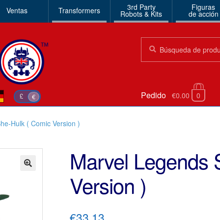
3rd Party
Figuras
Ventas
Transformers
Robots & Kits
de acción
Búsqueda:
Búsqueda
Pedido
€0.00
0
£
€
he-Hulk ( Comic Version )
Marvel Legends 
Version )
🔍
€33.13