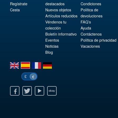
Regístrate
destacados
Condiciones
Cesta
Nuevos objetos
Política de
Artículos reducidos
devoluciones
Véndenos tu
FAQ’s
colección
Ayuda
Boletín informativo
Contáctenos
Eventos
Política de privacidad
Noticias
Vacaciones
Blog
en
es
fr
de
£
€
k
itter
Youtube
Ebay