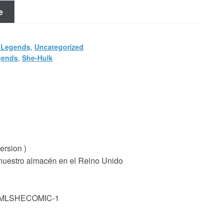
e
 Legends
,
Uncategorized
gends
,
She-Hulk
rsion )
 nuestro almacén en el Reino Unido
k: MLSHECOMIC-1