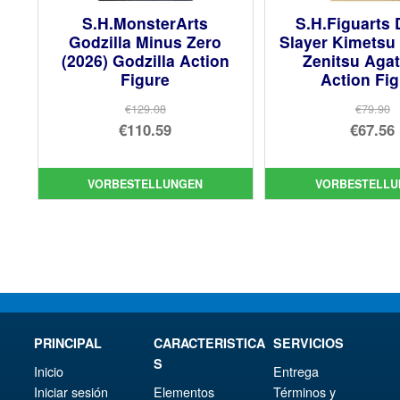
S.H.MonsterArts
S.H.Figuarts
Godzilla Minus Zero
Slayer Kimetsu
(2026) Godzilla Action
Zenitsu Aga
Figure
Action Fi
€129.08
€79.90
Ursprünglicher
Urs
€110.59
€67.56
Preis
Aktueller
Pre
Akt
war:
Preis
war
Pre
VORBESTELLUNGEN
VORBESTELLU
€129.08
ist:
€79
ist:
€110.59.
€67.
PRINCIPAL
CARACTERISTICA
SERVICIOS
S
Inicio
Entrega
Iniciar sesión
Elementos
Términos y