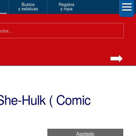
Bustos
Regalos
y estatuas
y ropa
She-Hulk ( Comic
Agotado