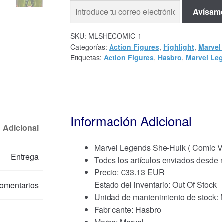
Avísam
SKU:
MLSHECOMIC-1
Categorías:
Action Figures
,
Highlight
,
Marvel
Etiquetas:
Action Figures
,
Hasbro
,
Marvel Le
Información Adicional
 Adicional
Marvel Legends She-Hulk ( Comic Ve
Entrega
Todos los artículos enviados desde
Precio:
€
33.13 EUR
Estado del inventario: Out Of Stock
omentarios
Unidad de mantenimiento de stoc
Fabricante: Hasbro
Marca:
Marvel