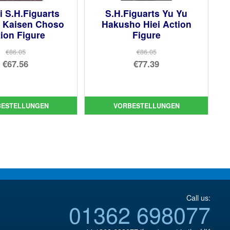
 S.H.Figuarts
S.H.Figuarts Yu Yu
u Kaisen Choso
Hakusho Hiei Action
ion Figure
Figure
€86.05
€86.05
Ursprünglicher
Ursprünglicher
€67.56
€77.39
Preis
Aktueller
Preis
Aktueller
war:
Preis
war:
Preis
€86.05
ist:
€86.05
ist:
BESTELLUNGEN
VORBESTELLUNGEN
€67.56.
€77.39.
Call us:
01362 698077