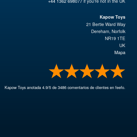
+44 1362 698077
if you're not in the UK
Kapow Toys
21 Bertie Ward Way
Dereham
,
Norfolk
NR19 1TE
UK
Mapa
Kapow Toys
anotada
4.9
/
5
de
3486
comentarios de clientes en feefo.