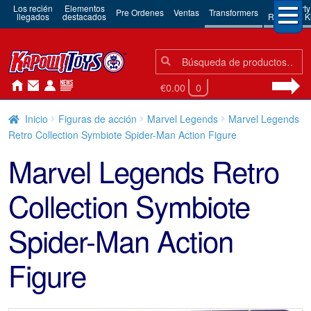
Los recién
Elementos
3rd Party
Pre Ordenes
Ventas
Transformers
llegados
destacados
Robots & Ki
Búsqueda:
Búsqueda
€0.00
0
Inicio
Figuras de acción
Marvel Legends
Marvel Legends
Retro Collection Symbiote Spider-Man Action Figure
Marvel Legends Retro
Collection Symbiote
Spider-Man Action
Figure