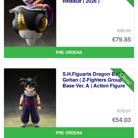
Reissue ( 2026 )
€86.05
El
€79.85
pr
El
PRE ORDENA
or
pr
er
ac
S.H.Figuarts Dragon Ball Z
¡Oferta!
€8
es
Gohan ( Z-Fighters Group
Base Ver. A ) Action Figure
€7
€70.07
El
€54.03
pr
El
PRE ORDENA