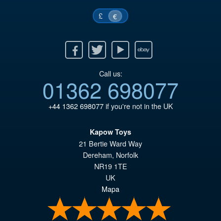
£
€
Facebook
Twitter
Youtube
Ebay
Call us:
01362 698077
+44 1362 698077
if you're not in the UK
Kapow Toys
21 Bertie Ward Way
Dereham
,
Norfolk
NR19 1TE
UK
Mapa