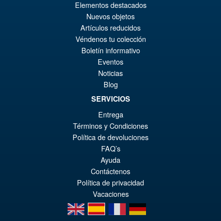
El
€73.71
Elementos destacados
Nuevos objetos
pr
El
PRE ORDENA
Artículos reducidos
or
pr
Véndenos tu colección
er
ac
Boletín informativo
S.H.Figuarts Fist of the North
¡Oferta!
Eventos
€8
es
Star Kenshiro Action Figure
Noticias
€7
Blog
SERVICIOS
Entrega
€86.05
Términos y Condiciones
El
€73.71
Política de devoluciones
pr
El
FAQ’s
PRE ORDENA
Ayuda
or
pr
Contáctenos
er
ac
Política de privacidad
€8
es
Vacaciones
en
es
fr
de
€7