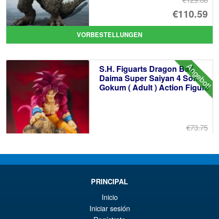
Ur
€110.59
Pr
Ak
VORBESTELLUNGEN
wa
Pr
€1
ist
Angebot!
S.H. Figuarts Dragon Ball
€1
Daima Super Saiyan 4 Son
Gokum ( Adult ) Action Figure
€73.75
Ur
€66.33
Pr
Ak
VORBESTELLUNGEN
wa
Pr
PRINCIPAL
€7
ist
Angebot!
S.H.Figuarts Demon Slayer
Inicio
€6
Kimetsu no Yaiba Inosuke
Iniciar sesión
Hashibira Action Figure