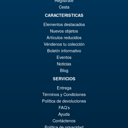
Regístrate
Cesta
CARACTERISTICAS
€86.05
Elementos destacados
Ur
€73.71
Nuevos objetos
Pr
Ak
Artículos reducidos
VORBESTELLUNGEN
Véndenos tu colección
wa
Pr
Boletín informativo
€8
ist
Eventos
Angebot!
S.H.Figuarts Demon Slayer
€7
Noticias
Kimetsu no Yaiba Zenitsu
Blog
Agatsuma Action Figure
SERVICIOS
Entrega
€79.90
Términos y Condiciones
Ur
€67.56
Política de devoluciones
FAQ’s
Pr
Ak
Ayuda
VORBESTELLUNGEN
wa
Pr
Contáctenos
Política de privacidad