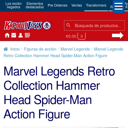
Los recién
Elementos
3rd Party
Pre Ordenes
Ventas
Transformers
llegados
destacados
Robots & Ki
Búsqueda:
Búsqueda
€0.00
0
Inicio
Figuras de acción
Marvel Legends
Marvel Legends
Retro Collection Hammer Head Spider-Man Action Figure
Marvel Legends Retro
Collection Hammer
Head Spider-Man
Action Figure