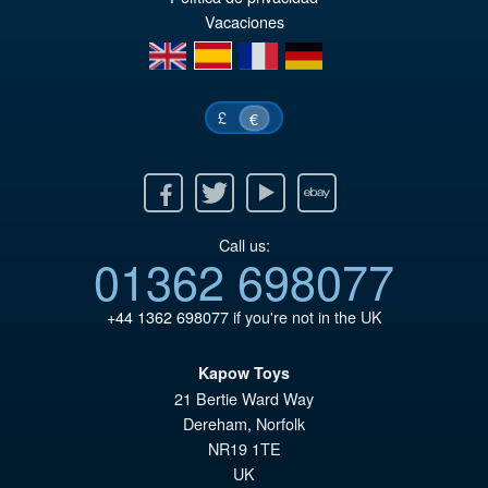
€7
ist
Vacaciones
€6
en
es
fr
de
£
€
Facebook
Twitter
Youtube
Ebay
Call us:
01362 698077
+44 1362 698077
if you're not in the UK
Kapow Toys
21 Bertie Ward Way
Dereham
,
Norfolk
NR19 1TE
UK