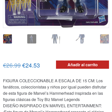
El
El
€26.99
€24.53
Añadir al carrito
precio
precio
FIGURA COLECCIONABLE A ESCALA DE 15 CM: Los
original
actual
fanáticos, coleccionistas y niños por igual pueden disfrutar
era:
es:
de esta figura de Marvel’s Hammerhead inspirada en las
figuras clásicas de Toy Biz Marvel Legends
€26.99.
€24.53.
DISEÑO INSPIRADO EN MARVEL ENTERTAINMENT:
¡Esta figura de Marvel’s Hammerhead presenta el clásico