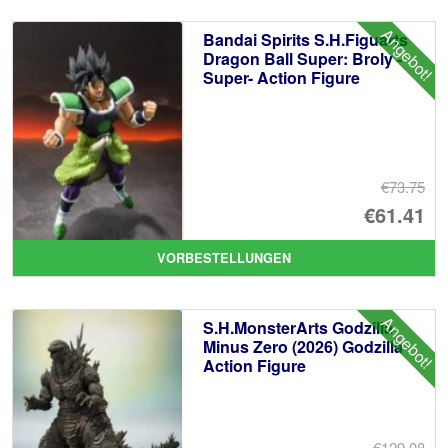
Angebot!
Bandai Spirits S.H.Figuarts
Dragon Ball Super: Broly -
Super- Action Figure
€73.75
Ur
€61.41
Pr
Ak
VORBESTELLUNGEN
wa
Pr
€7
ist
Angebot!
S.H.MonsterArts Godzilla
€6
Minus Zero (2026) Godzilla
Action Figure
€129.08