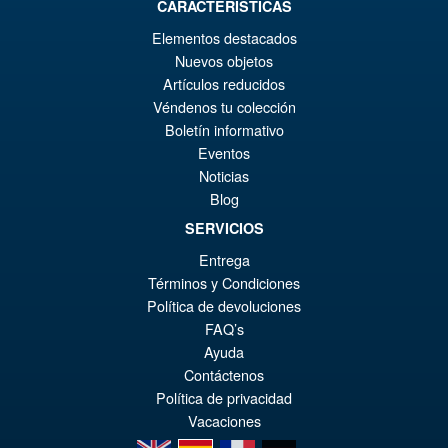
Ur
CARACTERISTICAS
€73.71
Elementos destacados
Pr
Ak
IN DEN WARENKORB
Nuevos objetos
wa
Pr
Artículos reducidos
€1
ist
Véndenos tu colección
Angebot!
Marvel Legends Spider-Man
Boletín informativo
€7
and Mr Fantastic Future
Eventos
Foundation 2 Pack
Noticias
Blog
SERVICIOS
€61.46
Entrega
Ur
€57.72
Términos y Condiciones
Pr
Ak
Política de devoluciones
VORBESTELLUNGEN
wa
Pr
FAQ’s
Ayuda
€6
ist
Contáctenos
€5
Política de privacidad
Vacaciones
en
es
fr
de