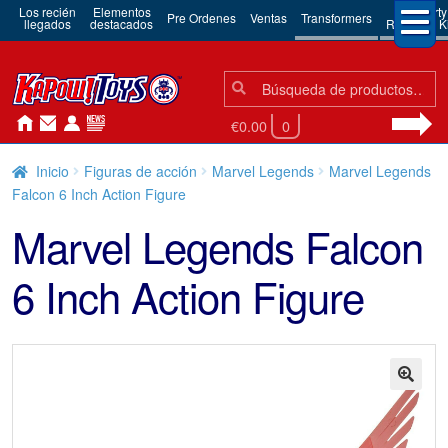
Los recién
Elementos
3rd Party
Pre Ordenes
Ventas
Transformers
llegados
destacados
Robots & Ki
Búsqueda:
Búsqueda
€0.00
0
Inicio
Figuras de acción
Marvel Legends
Marvel Legends
Falcon 6 Inch Action Figure
Marvel Legends Falcon
6 Inch Action Figure
🔍