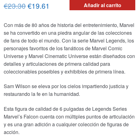
El
El
€23.30
€19.61
Añadir al carrito
precio
precio
Con más de 80 años de historia del entretenimiento, Marvel
original
actual
se ha convertido en una piedra angular de las colecciones
era:
es:
de fans de todo el mundo. Con la serie Marvel Legends, los
personajes favoritos de los fanáticos de Marvel Comic
€23.30.
€19.61.
Universe y Marvel Cinematic Universe están diseñados con
detalles y articulaciones de primera calidad para
coleccionables poseibles y exhibibles de primera línea.
Sam Wilson se eleva por los cielos impartiendo justicia y
restaurando la fe en la humanidad.
Esta figura de calidad de 6 pulgadas de Legends Series
Marvel’s Falcon cuenta con múltiples puntos de articulación
y es una gran adición a cualquier colección de figuras de
acción.