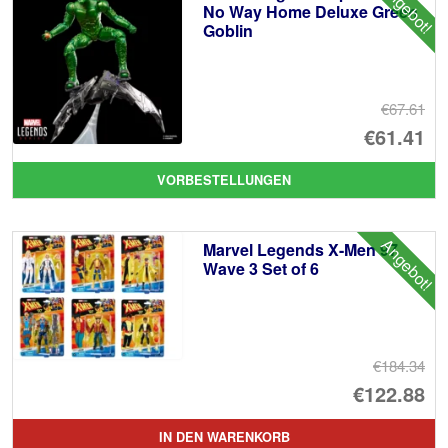
Angebot!
No Way Home Deluxe Green
Goblin
€67.61
Ur
€61.41
Pr
Ak
VORBESTELLUNGEN
wa
Pr
€6
ist
Angebot!
Marvel Legends X-Men 97
€6
Wave 3 Set of 6
€184.34
Ur
€122.88
Pr
Ak
IN DEN WARENKORB