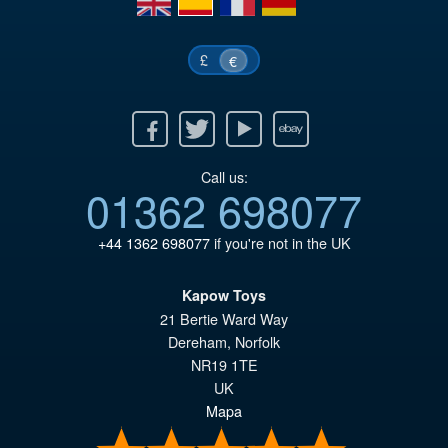
£
€
Facebook
Twitter
Youtube
Ebay
Call us:
01362 698077
+44 1362 698077
if you're not in the UK
Kapow Toys
21 Bertie Ward Way
Dereham
,
Norfolk
NR19 1TE
UK
Mapa