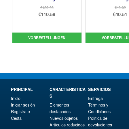
€129.08
€43.02
Ursprünglicher
Urs
€110.59
€40.51
Preis
Aktueller
Pre
Akt
war:
Preis
war
Pre
€129.08
ist:
€43
ist:
VORBESTELLUNGEN
VORBESTELLU
€110.59.
€40.
PRINCIPAL
CARACTERISTICA
SERVICIOS
S
Inicio
Entrega
Iniciar sesión
Elementos
Términos y
Regístrate
destacados
Condiciones
Cesta
Nuevos objetos
Política de
Artículos reducidos
devoluciones