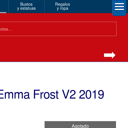
Bustos
Regalos
y estatuas
y ropa
Emma Frost V2 2019
Agotado