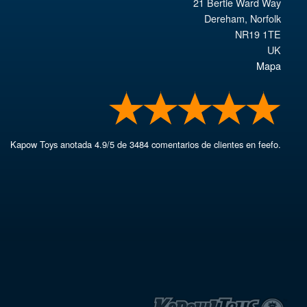
21 Bertie Ward Way
Dereham
,
Norfolk
NR19 1TE
UK
Mapa
Kapow Toys
anotada
4.9
/
5
de
3484
comentarios de clientes en feefo.