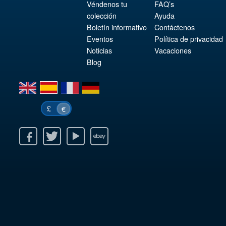
Véndenos tu
FAQ’s
colección
Ayuda
Boletín informativo
Contáctenos
Eventos
Política de privacidad
Noticias
Vacaciones
Blog
en
es
fr
de
£
€
k
itter
Youtube
Ebay