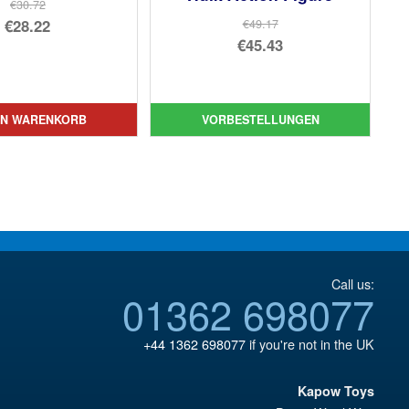
€30.72
Ursprünglicher
€28.22
€49.17
Ursprünglicher
€45.43
Preis
Aktueller
Preis
Aktueller
war:
Preis
war:
Preis
€30.72
ist:
€49.17
ist:
EN WARENKORB
VORBESTELLUNGEN
€28.22.
€45.43.
Call us:
01362 698077
+44 1362 698077
if you're not in the UK
Kapow Toys