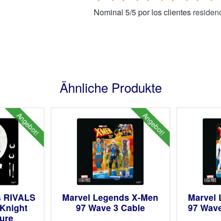
Nominal
5
/
5
por los clientes
residen
Ähnliche Produkte
Angebot!
Angebot!
s RIVALS
Marvel Legends X-Men
Marvel
Knight
97 Wave 3 Cable
97 Wav
gure