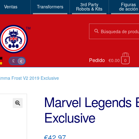
3rd Party
Figuras
Ventas
Transformers
Robots & Kits
de acción
Búsqueda:
Búsqueda
Pedido
€0.00
0
£
€
mma Frost V2 2019 Exclusive
Marvel Legends 
Exclusive
🔍
€42.97