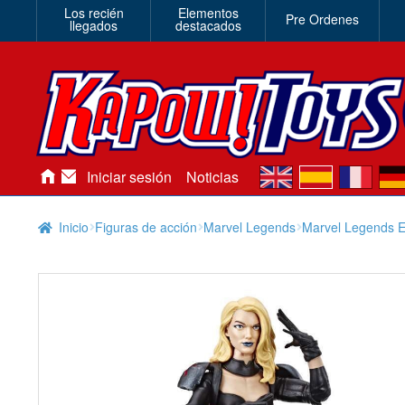
Los recién
Elementos
Pre Ordenes
llegados
destacados
en
es
fr
de
Iniciar sesión
Noticias
Inicio
Figuras de acción
Marvel Legends
Marvel Legends E