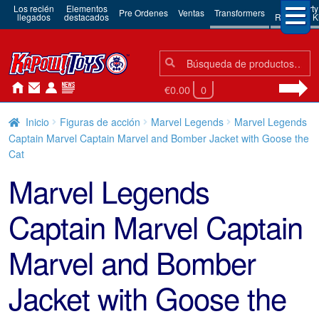
Los recién
Elementos
3rd Party
Pre Ordenes
Ventas
Transformers
llegados
destacados
Robots & Ki
Búsqueda:
Búsqueda
€0.00
0
Inicio
Figuras de acción
Marvel Legends
Marvel Legends
Captain Marvel Captain Marvel and Bomber Jacket with Goose the
Cat
Marvel Legends
Captain Marvel Captain
Marvel and Bomber
Jacket with Goose the