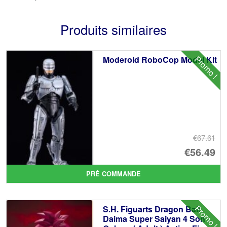
Produits similaires
Promo !
Moderoid RoboCop Model Kit
€67.61
Le
€56.49
pr
Le
PRÉ COMMANDE
ini
pr
éta
ac
Promo !
S.H. Figuarts Dragon Ball
€6
es
Daima Super Saiyan 4 Son