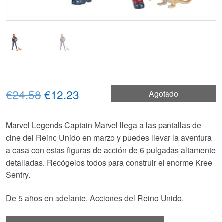
El
El
€24.58
€12.23
Agotado
precio
precio
Marvel Legends Captain Marvel llega a las pantallas de
original
actual
cine del Reino Unido en marzo y puedes llevar la aventura
era:
es:
a casa con estas figuras de acción de 6 pulgadas altamente
detalladas. Recógelos todos para construir el enorme Kree
€24.58.
€12.23.
Sentry.
De 5 años en adelante. Acciones del Reino Unido.