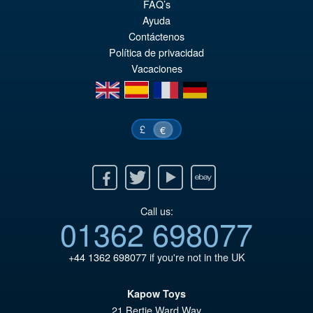
FAQ’s
pr
Le
Ayuda
PRÉ COMMANDE
ini
pr
Contáctenos
Política de privacidad
éta
ac
Vacaciones
€7
es
en
es
fr
de
€6
£
€
Facebook
Twitter
Youtube
Ebay
Call us:
01362 698077
+44 1362 698077
if you're not in the UK
Kapow Toys
21 Bertie Ward Way