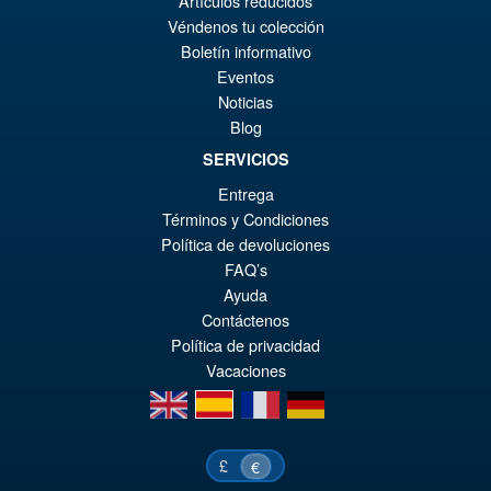
Artículos reducidos
Véndenos tu colección
er
ac
Boletín informativo
Moderoid RoboCop Model Kit
¡Oferta!
€4
es
Eventos
€4
Noticias
Blog
SERVICIOS
€67.61
Entrega
El
€56.49
Términos y Condiciones
pr
El
Política de devoluciones
PRE ORDENA
FAQ’s
or
pr
Ayuda
er
ac
Contáctenos
Política de privacidad
€6
es
Vacaciones
€5
en
es
fr
de
£
€