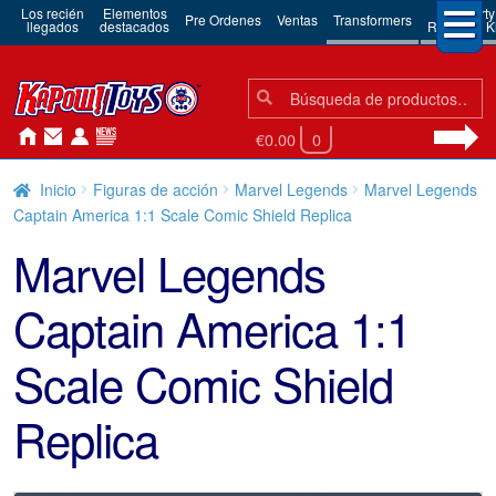
Los recién
Elementos
3rd Party
Pre Ordenes
Ventas
Transformers
llegados
destacados
Robots & Ki
Búsqueda:
Búsqueda
€0.00
0
Inicio
Figuras de acción
Marvel Legends
Marvel Legends
Captain America 1:1 Scale Comic Shield Replica
Marvel Legends
Captain America 1:1
Scale Comic Shield
Replica