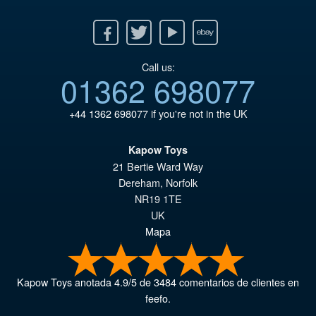
Facebook
Twitter
Youtube
Ebay
Call us:
01362 698077
+44 1362 698077
if you're not in the UK
Kapow Toys
21 Bertie Ward Way
Dereham
,
Norfolk
NR19 1TE
UK
Mapa
Kapow Toys
anotada
4.9
/
5
de
3484
comentarios de clientes en
feefo.