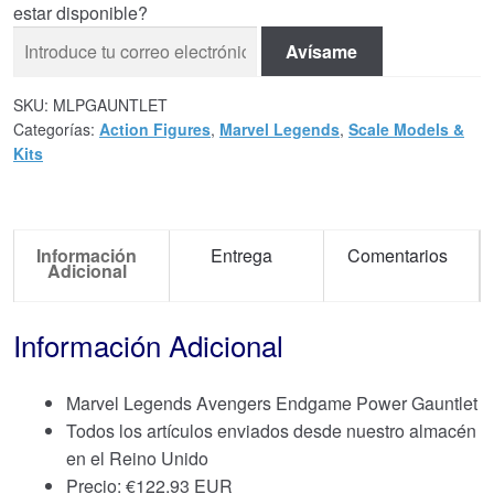
estar disponible?
Avísame
SKU:
MLPGAUNTLET
Categorías:
Action Figures
,
Marvel Legends
,
Scale Models &
Kits
Información
Entrega
Comentarios
Adicional
Información Adicional
Marvel Legends Avengers Endgame Power Gauntlet
Todos los artículos enviados desde nuestro almacén
en el Reino Unido
Precio:
€
122.93 EUR