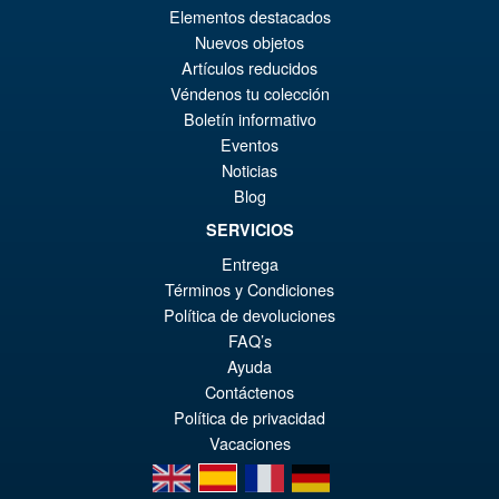
Elementos destacados
Ur
€110.59
Nuevos objetos
Pr
Ak
Artículos reducidos
VORBESTELLUNGEN
Véndenos tu colección
wa
Pr
Boletín informativo
€1
ist
Eventos
Angebot!
Bandai DC Comics Batman
€1
Noticias
1989 Batmobile 1/35 Scale
Blog
Model Kit
SERVICIOS
Entrega
€73.75
Términos y Condiciones
Ur
€55.26
Política de devoluciones
FAQ’s
Pr
Ak
IN DEN WARENKORB
Ayuda
wa
Pr
Contáctenos
€7
ist
Política de privacidad
Vacaciones
€5
en
es
fr
de