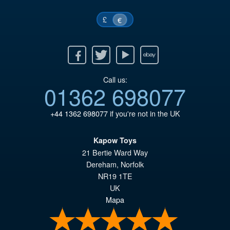
£
€
Facebook
Twitter
Youtube
Ebay
Call us:
01362 698077
+44 1362 698077
if you're not in the UK
Kapow Toys
21 Bertie Ward Way
Dereham
,
Norfolk
NR19 1TE
UK
Mapa