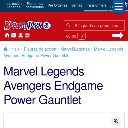
Los recién
Elementos
3rd Party
Pre Ordenes
Ventas
Transformers
llegados
destacados
Robots & Ki
Búsqueda:
Búsqueda
€0.00
0
Inicio
Figuras de acción
Marvel Legends
Marvel Legends
Avengers Endgame Power Gauntlet
Marvel Legends
Avengers Endgame
Power Gauntlet