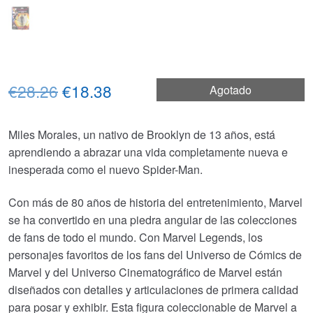
El
El
€28.26
€18.38
Agotado
precio
precio
Miles Morales, un nativo de Brooklyn de 13 años, está
original
actual
aprendiendo a abrazar una vida completamente nueva e
era:
es:
inesperada como el nuevo Spider-Man.
€28.26.
€18.38.
Con más de 80 años de historia del entretenimiento, Marvel
se ha convertido en una piedra angular de las colecciones
de fans de todo el mundo. Con Marvel Legends, los
personajes favoritos de los fans del Universo de Cómics de
Marvel y del Universo Cinematográfico de Marvel están
diseñados con detalles y articulaciones de primera calidad
para posar y exhibir. Esta figura coleccionable de Marvel a