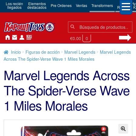
Los recién
Elementos
3rd Party
Pre Ordenes
Ventas
Transformers
llegados
destacados
Robots & Ki
Búsqueda:
Búsqueda
€0.00
0
Inicio
Figuras de acción
Marvel Legends
Marvel Legends
Across The Spider-Verse Wave 1 Miles Morales
Marvel Legends Across
The Spider-Verse Wave
1 Miles Morales