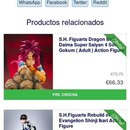
WhatsApp
Facebook
Twitter
Reddit
Productos relacionados
S.H. Figuarts Dragon Ball
¡Oferta!
Daima Super Saiyan 4 Son
Gokum ( Adult ) Action Figure
€73.75
El
€66.33
pr
El
PRE ORDENA
or
pr
er
ac
S.H.Figuarts Rebuild of
¡Oferta!
€7
es
Evangelion Shinji Ikari Action
Figure
€6