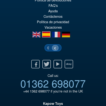
El
€73.71
FAQ’s
pr
El
Ayuda
PRE ORDENA
or
pr
Contáctenos
Política de privacidad
er
ac
Vacaciones
€8
es
en
es
fr
de
€7
£
€
Facebook
Twitter
Youtube
Ebay
Call us:
01362 698077
+44 1362 698077
if you're not in the UK
Kapow Toys