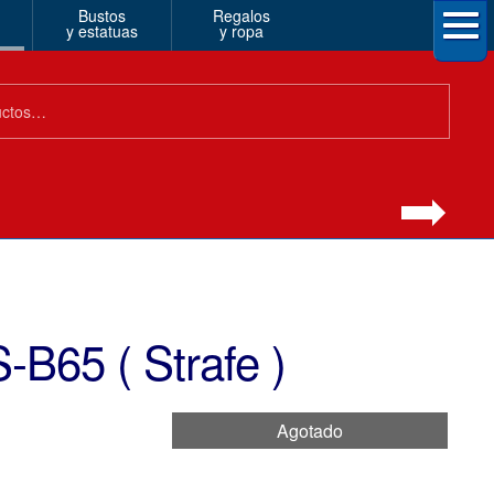
Bustos
Regalos
y estatuas
y ropa
B65 ( Strafe )
Agotado