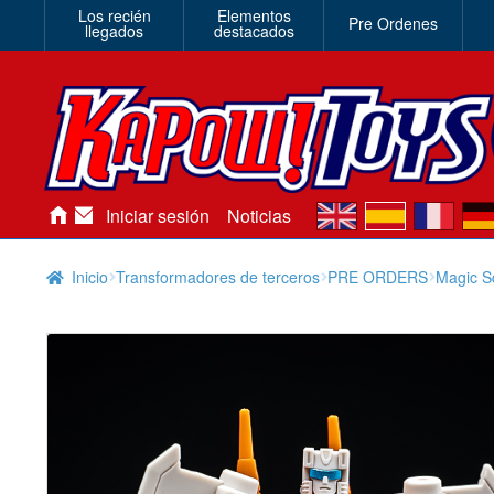
Los recién
Elementos
Pre Ordenes
llegados
destacados
en
es
fr
de
Iniciar sesión
Noticias
Inicio
Transformadores de terceros
PRE ORDERS
Magic S