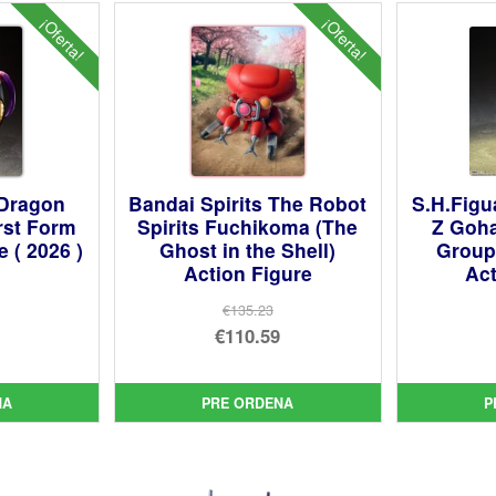
¡Oferta!
¡Oferta!
 Dragon
Bandai Spirits The Robot
S.H.Figu
irst Form
Spirits Fuchikoma (The
Z Goha
 ( 2026 )
Ghost in the Shell)
Group 
Action Figure
Act
€135.23
El
€110.59
cio
precio
El
inal
cio
original
precio
ual
NA
PRE ORDENA
P
era:
actual
05.
€135.23.
es:
85.
€110.59.