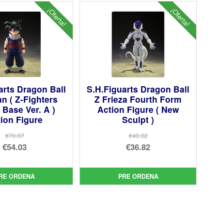
¡Oferta!
¡Oferta!
arts Dragon Ball
S.H.Figuarts Dragon Ball
n ( Z-Fighters
Z Frieza Fourth Form
Base Ver. A )
Action Figure ( New
ion Figure
Sculpt )
€70.07
€43.02
El
El
€54.03
€36.82
precio
El
precio
El
original
precio
original
precio
RE ORDENA
PRE ORDENA
era:
actual
era:
actual
€70.07.
es:
€43.02.
es:
€54.03.
€36.82.