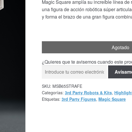
Magic Square amplía su increíble línea de r
una figura de acción robótica súper articu
y forma el brazo de una gran figura combin
Agotado
¿Quieres que te avisemos cuando este prod
Avísam
SKU:
MSB65STRAFE
Categorías:
3rd Party Robots & Kits
,
Highligh
Etiquetas:
3rd Party Figures
,
Magic Square