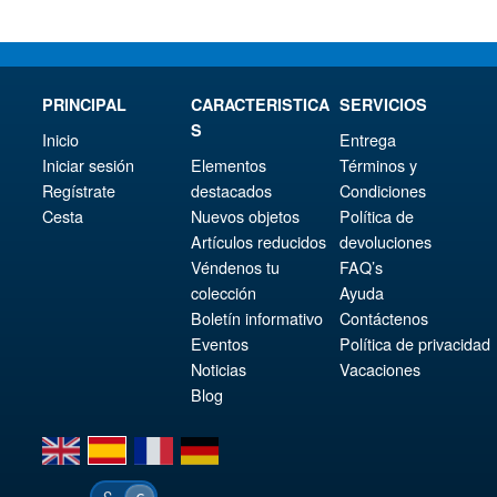
PRINCIPAL
CARACTERISTICA
SERVICIOS
S
Inicio
Entrega
Iniciar sesión
Elementos
Términos y
Regístrate
destacados
Condiciones
Cesta
Nuevos objetos
Política de
Artículos reducidos
devoluciones
Véndenos tu
FAQ’s
colección
Ayuda
Boletín informativo
Contáctenos
Eventos
Política de privacidad
Noticias
Vacaciones
Blog
en
es
fr
de
£