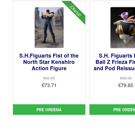
¡Oferta!
S.H.Figuarts Fist of the
S.H. Figuarts
North Star Kenshiro
Ball Z Frieza F
Action Figure
and Pod Reissue
€86.05
€86.05
El
El
€73.71
€79.85
precio
El
pre
El
original
precio
orig
pre
era:
actual
era:
act
PRE ORDENA
PRE ORDE
€86.05.
es:
€86.
es:
€73.71.
€79.