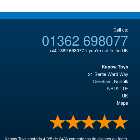
Call us:
01362 698077
+44 1362 698077
if you're not in the UK
Kapow Toys
21 Bertie Ward Way
Dereham
,
Norfolk
NR19 1TE
UK
Mapa
Kapow Toys
anotada
4.9
/
5
de
3486
comentarios de clientes en feefo.