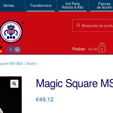
3rd Party
Figuras
Ventas
Transformers
Robots & Kits
de acción
Búsqueda:
Búsqueda
Pedido
€0.00
0
£
€
quare MS-B65 ( Strafe )
Magic Square MS-
🔍
€49.12