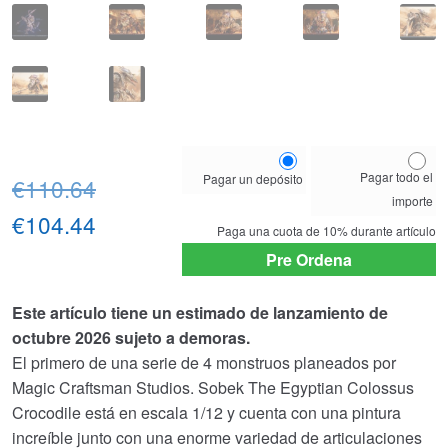
Choose
Pagar todo el
Pagar un depósito
El
your
€110.64
importe
payment
precio
El
€104.44
option
Paga una cuota de
10%
durante artículo
original
precio
Pre Ordena
era:
actual
Este artículo tiene un estimado de lanzamiento de
€110.64.
es:
octubre 2026 sujeto a demoras.
El primero de una serie de 4 monstruos planeados por
€104.44.
Magic Craftsman Studios. Sobek The Egyptian Colossus
Crocodile está en escala 1/12 y cuenta con una pintura
increíble junto con una enorme variedad de articulaciones