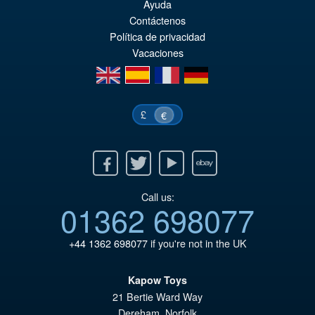
Ayuda
€7
ist
Contáctenos
Política de privacidad
€7
Vacaciones
en
es
fr
de
£
€
Facebook
Twitter
Youtube
Ebay
Call us:
01362 698077
+44 1362 698077
if you're not in the UK
Kapow Toys
21 Bertie Ward Way
Dereham
,
Norfolk