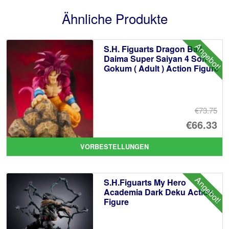
Ähnliche Produkte
Angebot!
S.H. Figuarts Dragon Ball
Daima Super Saiyan 4 Son
Gokum ( Adult ) Action Figure
€73.75
Ur
€66.33
Pr
Ak
VORBESTELLUNGEN
wa
Pr
€7
ist
Angebot!
S.H.Figuarts My Hero
€6
Academia Dark Deku Action
Figure