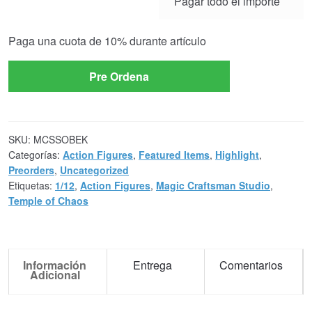
Pagar todo el importe
payment
option
Paga una cuota de
10%
durante artículo
Pre Ordena
SKU:
MCSSOBEK
Categorías:
Action Figures
,
Featured Items
,
Highlight
,
Preorders
,
Uncategorized
Etiquetas:
1/12
,
Action Figures
,
Magic Craftsman Studio
,
Temple of Chaos
Información
Entrega
Comentarios
Adicional