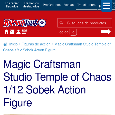
Los recién
Elementos
3rd Party
Pre Ordenes
Ventas
Transformers
llegados
destacados
Robots & Ki
Búsqueda:
Búsqueda
€0.00
0
Inicio
Figuras de acción
Magic Craftsman Studio Temple of
Chaos 1/12 Sobek Action Figure
Magic Craftsman
Studio Temple of Chaos
1/12 Sobek Action
Figure