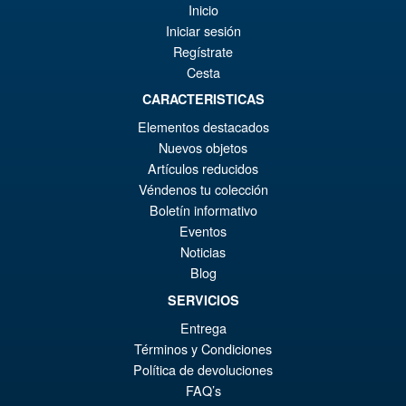
Inicio
Action Figure ( Reissue )
Iniciar sesión
Regístrate
Cesta
€79.90
CARACTERISTICAS
Ur
€61.41
Elementos destacados
Pr
Ak
Nuevos objetos
VORBESTELLUNGEN
wa
Pr
Artículos reducidos
Véndenos tu colección
€7
ist
Angebot!
Boletín informativo
S.H.Figuarts Rebuild of
€6
Evangelion Shinji Ikari Action
Eventos
Figure
Noticias
Blog
SERVICIOS
€79.90
Entrega
Ur
€73.71
Términos y Condiciones
Pr
Ak
Política de devoluciones
VORBESTELLUNGEN
FAQ’s
wa
Pr