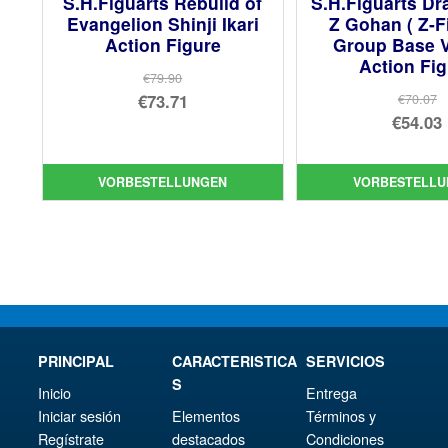
S.H.Figuarts Rebuild of
S.H.Figuarts Dr
Evangelion Shinji Ikari
Z Gohan ( Z-F
Action Figure
Group Base V
Action Fi
€79.90
Ursprünglicher
€73.71
€70.07
Urs
€54.03
Preis
Aktueller
Pre
Akt
war:
Preis
war
Pre
€79.90
ist:
VORBESTELLUNGEN
VORBESTELLU
€70
ist:
€73.71.
€54.
PRINCIPAL
CARACTERISTICA
SERVICIOS
S
Inicio
Entrega
Iniciar sesión
Elementos
Términos y
Regístrate
destacados
Condiciones