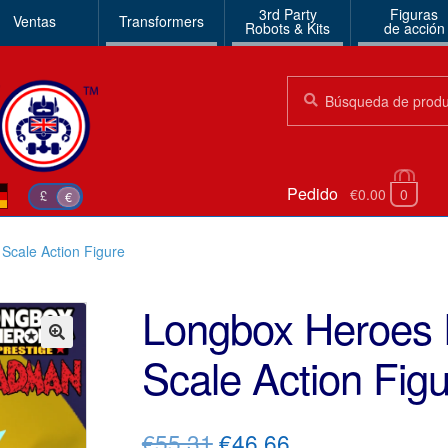
3rd Party
Figuras
Ventas
Transformers
Robots & Kits
de acción
Búsqueda:
Búsqueda
Pedido
€0.00
0
£
€
Scale Action Figure
Longbox Heroes 
Scale Action Fig
🔍
El
El
€55.31
€46.66