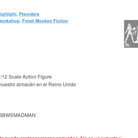
ighlight
,
Preorders
workshop
,
Fresh Monkey Fiction
12 Scale Action Figure
 nuestro almacén en el Reino Unido
ck: BBWSMADMAN