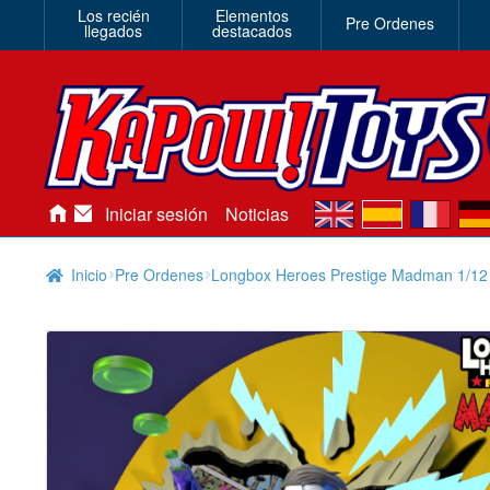
Los recién
Elementos
Pre Ordenes
llegados
destacados
en
es
fr
de
Iniciar sesión
Noticias
Inicio
Pre Ordenes
Longbox Heroes Prestige Madman 1/12 