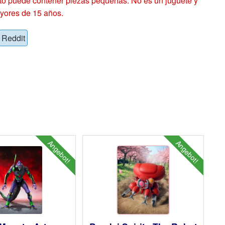
 puede contener piezas pequeñas. No es un juguete y
yores de 15 años.
Reddit
Angebot!
Angebot!