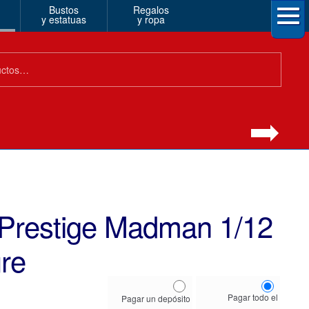
Bustos
Regalos
y estatuas
y ropa
Prestige Madman 1/12
ure
Choose
Pagar todo el
Pagar un depósito
your