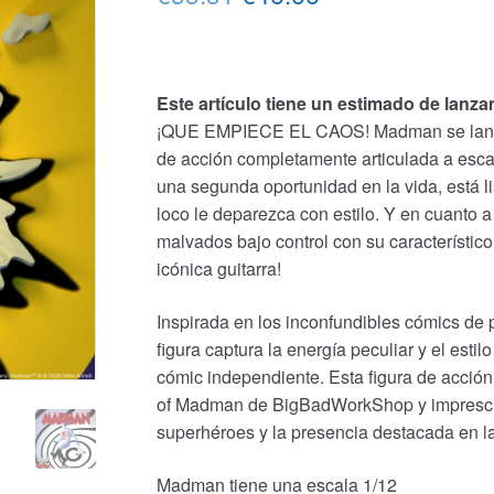
precio
precio
original
actual
Este artículo tiene un estimado de lanza
era:
es:
¡QUE EMPIECE EL CAOS! Madman se lanza a
€55.31.
€46.66.
de acción completamente articulada a escal
una segunda oportunidad en la vida, está l
loco le deparezca con estilo. Y en cuanto
malvados bajo control con su característico
icónica guitarra!
Inspirada en los inconfundibles cómics de 
figura captura la energía peculiar y el est
cómic independiente. Esta figura de acción 
of Madman de BigBadWorkShop y imprescindi
superhéroes y la presencia destacada en la
Madman tiene una escala 1/12