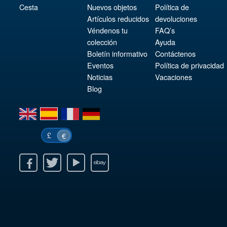
Cesta
Nuevos objetos
Política de
Artículos reducidos
devoluciones
Véndenos tu
FAQ’s
colección
Ayuda
Boletín informativo
Contáctenos
Eventos
Política de privacidad
Noticias
Vacaciones
Blog
en
es
fr
de
£
€
k
itter
Youtube
Ebay