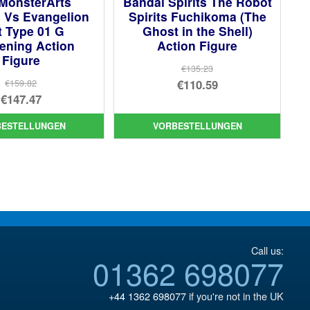
 MonsterArts
Bandai Spirits The Robot
a Vs Evangelion
Spirits Fuchikoma (The
t Type 01 G
Ghost in the Shell)
ening Action
Action Figure
Figure
€135.23
Ursprünglicher
€110.59
€159.82
Ursprünglicher
€147.47
Preis
Aktueller
Preis
Aktueller
war:
Preis
BESTELLUNGEN
VORBESTELLUNGEN
war:
Preis
€135.23
ist:
€159.82
ist:
€110.59.
€147.47.
Call us:
01362 698077
+44 1362 698077
if you're not in the UK