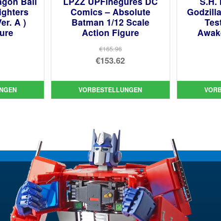
agon Ball
LPZZ UPFinegures DC
S.H.
ighters
Comics – Absolute
Godzill
er. A )
Batman 1/12 Scale
Tes
gure
Action Figure
Awak
€165.96
prünglicher
Ursprünglicher
€153.62
is
ueller
Preis
Aktueller
:
is
war:
Preis
NGEN
VORBESTELLUNGEN
VOR
.07
€165.96
ist:
03.
€153.62.