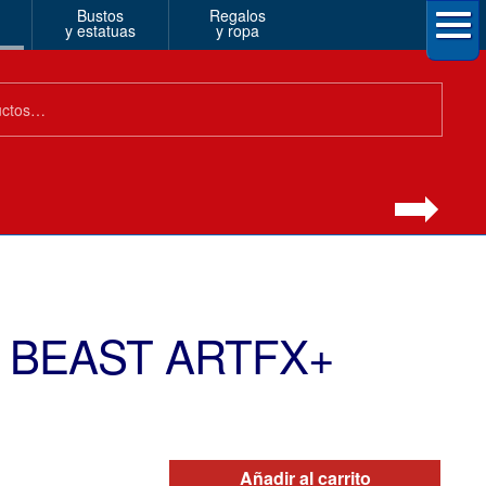
Bustos
Regalos
y estatuas
y ropa
W BEAST ARTFX+
Añadir al carrito