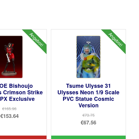
Angebot!
Angebot!
JOE Bishoujo
Tsume Ulysse 31
 Crimson Strike
Ulysses Neon 1/9 Scale
PX Exclusive
PVC Statue Cosmic
Version
€165.96
Ursprünglicher
€153.64
€73.75
Ursprünglicher
€67.56
Preis
Aktueller
Preis
Aktueller
war:
Preis
war:
Preis