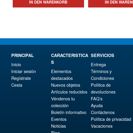
€98.34
ist:
IN DEN WARENKORB
IN DEN WARE
€15
ist:
€83.54.
€14
PRINCIPAL
CARACTERISTICA
SERVICIOS
S
Inicio
Entrega
Iniciar sesión
Elementos
Términos y
Regístrate
destacados
Condiciones
Cesta
Nuevos objetos
Política de
Artículos reducidos
devoluciones
Véndenos tu
FAQ’s
colección
Ayuda
Boletín informativo
Contáctenos
Eventos
Política de privacidad
Noticias
Vacaciones
Blog