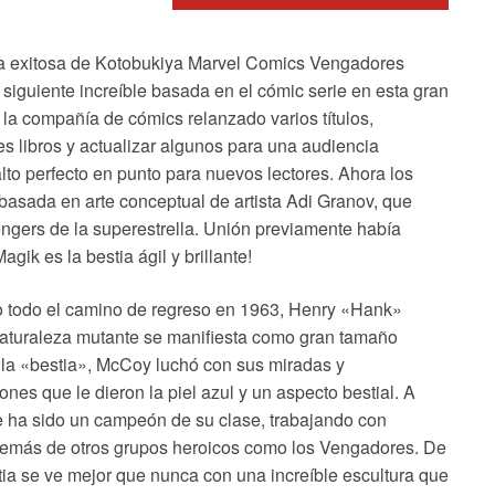
 exitosa de Kotobukiya Marvel Comics Vengadores
siguiente increíble basada en el cómic serie en esta gran
la compañía de cómics relanzado varios títulos,
s libros y actualizar algunos para una audiencia
to perfecto en punto para nuevos lectores. Ahora los
asada en arte conceptual de artista Adi Granov, que
ngers de la superestrella. Unión previamente había
ik es la bestia ágil y brillante!
do todo el camino de regreso en 1963, Henry «Hank»
naturaleza mutante se manifiesta como gran tamaño
la «bestia», McCoy luchó con sus miradas y
s que le dieron la piel azul y un aspecto bestial. A
 ha sido un campeón de su clase, trabajando con
emás de otros grupos heroicos como los Vengadores. De
tia se ve mejor que nunca con una increíble escultura que