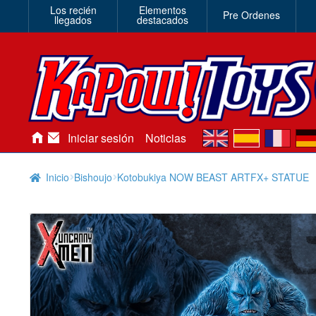
Los recién
Elementos
Pre Ordenes
llegados
destacados
en
es
fr
de
Iniciar sesión
Noticias
Inicio
Bishoujo
Kotobukiya NOW BEAST ARTFX+ STATUE