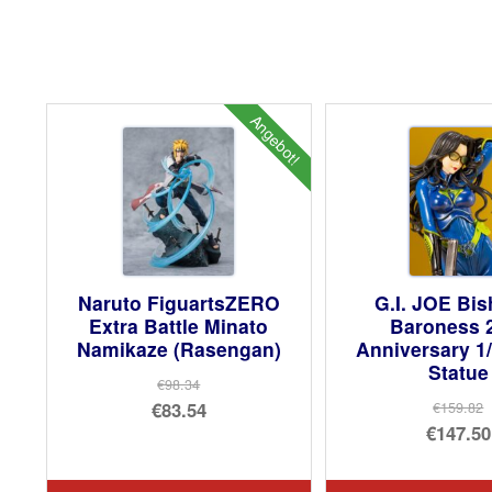
Angebot!
Naruto FiguartsZERO
G.I. JOE Bi
Extra Battle Minato
Baroness 
Namikaze (Rasengan)
Anniversary 1
Statue
€98.34
Ursprünglicher
€83.54
€159.82
Urs
€147.50
Preis
Aktueller
Pre
Akt
war:
Preis
war
Pre