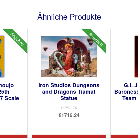
Ähnliche Produkte
Angebot!
Angebot!
shoujo
Iron Studios Dungeons
G.I. 
25th
and Dragons Tiamat
Baroness
/7 Scale
Statue
Team 
€1793.76
Ursprünglicher
€1716.24
prünglicher
Preis
Aktueller
is
ueller
war:
Preis
:
is