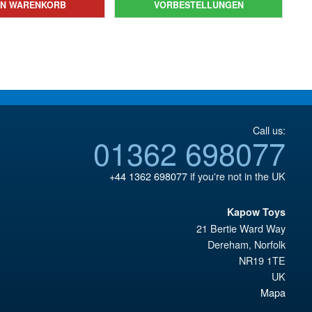
€165.96
ist:
EN WARENKORB
VORBESTELLUNGEN
€73.75
ist:
€153.64.
€67.56.
Call us:
01362 698077
+44 1362 698077
if you're not in the UK
Kapow Toys
21 Bertie Ward Way
Dereham
,
Norfolk
NR19 1TE
UK
Mapa