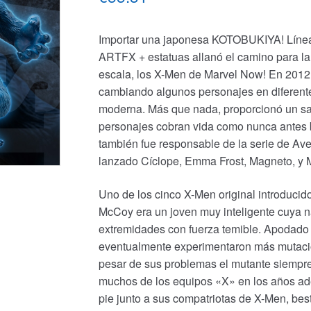
Importar una japonesa KOTOBUKIYA! Línea
ARTFX + estatuas allanó el camino para la 
escala, los X-Men de Marvel Now! En 2012 
cambiando algunos personajes en diferente
moderna. Más que nada, proporcionó un sal
personajes cobran vida como nunca antes b
también fue responsable de la serie de Ave
lanzado Cíclope, Emma Frost, Magneto, y Mag
Uno de los cinco X-Men original introduci
McCoy era un joven muy inteligente cuya 
extremidades con fuerza temible. Apodado 
eventualmente experimentaron más mutacione
pesar de sus problemas el mutante siempre
muchos de los equipos «X» en los años ad
pie junto a sus compatriotas de X-Men, bes