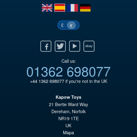
Pr
Ak
en
es
fr
de
IN DEN WARENKORB
wa
Pr
€7
ist
£
€
€5
Facebook
Twitter
Youtube
Ebay
Call us:
01362 698077
+44 1362 698077
if you're not in the UK
Kapow Toys
21 Bertie Ward Way
Dereham
,
Norfolk
NR19 1TE
UK
Mapa