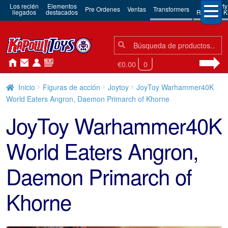
Los recién
Elementos
3rd Party
Pre Ordenes
Ventas
Transformers
llegados
destacados
Robots & Ki
Búsqueda:
Búsqueda
€0.00
0
Inicio
Figuras de acción
Joytoy
JoyToy Warhammer40K
World Eaters Angron, Daemon Primarch of Khorne
JoyToy Warhammer40K
World Eaters Angron,
Daemon Primarch of
Khorne