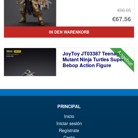
€86.05
Ur
€67.56
Pr
Ak
IN DEN WARENKORB
wa
Pr
€8
ist
Angebot!
JoyToy JT03387 Teenage
€6
Mutant Ninja Turtles Super
Bebop Action Figure
€57.77
PRINCIPAL
Ur
€52.80
Inicio
Pr
Ak
Iniciar sesión
VORBESTELLUNGEN
Regístrate
wa
Pr
Cesta