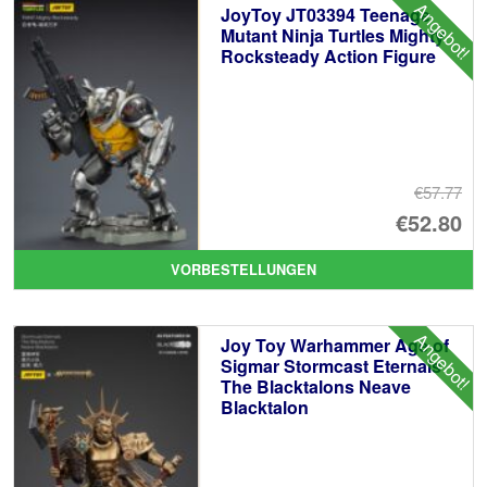
Angebot!
JoyToy JT03394 Teenage
Mutant Ninja Turtles Mighty
Rocksteady Action Figure
€57.77
Ur
€52.80
Pr
Ak
VORBESTELLUNGEN
wa
Pr
€5
ist
Angebot!
Joy Toy Warhammer Age of
€5
Sigmar Stormcast Eternals
The Blacktalons Neave
Blacktalon