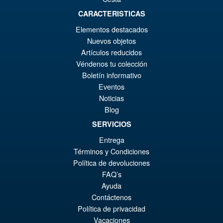
€5
ist
Angebot!
CARACTERISTICAS
Joy Toy Warhammer Age of
€5
Sigmar Stormcast Eternals
Elementos destacados
The Blacktalons Shakana
Nuevos objetos
Goldenblade
Artículos reducidos
Véndenos tu colección
€79.90
Boletín informativo
Ur
€67.56
Eventos
Noticias
Pr
Ak
IN DEN WARENKORB
Blog
wa
Pr
SERVICIOS
€7
ist
Entrega
Angebot!
JoyToy Warhammer Age of
€6
Términos y Condiciones
Sigmar Stormcast Eternals
The Blacktalons Lorai Child of
Política de devoluciones
the Abyss
FAQ’s
Ayuda
Contáctenos
€73.75
Política de privacidad
Ur
€57.72
Vacaciones