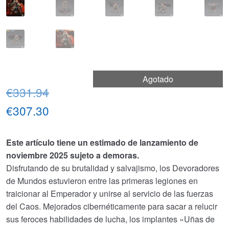
Agotado
El
€331.94
precio
El
€307.30
original
precio
Este artículo tiene un estimado de lanzamiento de
era:
actual
noviembre 2025 sujeto a demoras.
€331.94.
es:
Disfrutando de su brutalidad y salvajismo, los Devoradores
de Mundos estuvieron entre las primeras legiones en
€307.30.
traicionar al Emperador y unirse al servicio de las fuerzas
del Caos. Mejorados cibernéticamente para sacar a relucir
sus feroces habilidades de lucha, los implantes «Uñas de