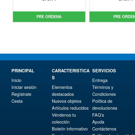
precio
El
pre
El
original
precio
orig
pre
PRE ORDENA
PRE ORDE
era:
actual
era:
act
€86.05.
es:
€86.
es:
€73.71.
€73.
PRINCIPAL
CARACTERISTICA
SERVICIOS
S
Inicio
Entrega
Iniciar sesión
Elementos
Términos y
Regístrate
destacados
Condiciones
Cesta
Nuevos objetos
Política de
Artículos reducidos
devoluciones
Véndenos tu
FAQ’s
colección
Ayuda
Boletín informativo
Contáctenos