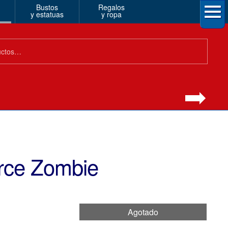
Bustos
Regalos
y estatuas
y ropa
rce Zombie
Agotado