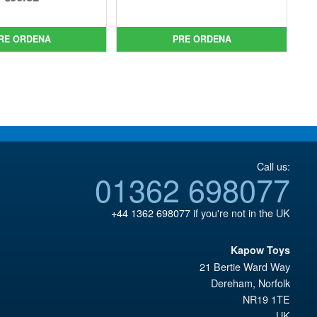
precio
El
original
precio
original
precio
era:
actual
RE ORDENA
PRE ORDENA
era:
actual
€79.90.
es:
€43.02.
es:
€67.56.
€36.82.
Call us:
01362 698077
+44 1362 698077
if you're not in the UK
Kapow Toys
21 Bertie Ward Way
Dereham
,
Norfolk
NR19 1TE
UK