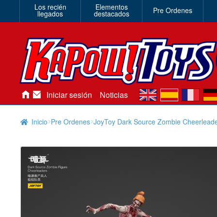
Los recién
Elementos
Pre Ordenes
llegados
destacados
en
es
fr
de
Iniciar sesión
Noticias
Inicio
Pre Ordenes
JoyToy Dark Source Zombie Cheerlead