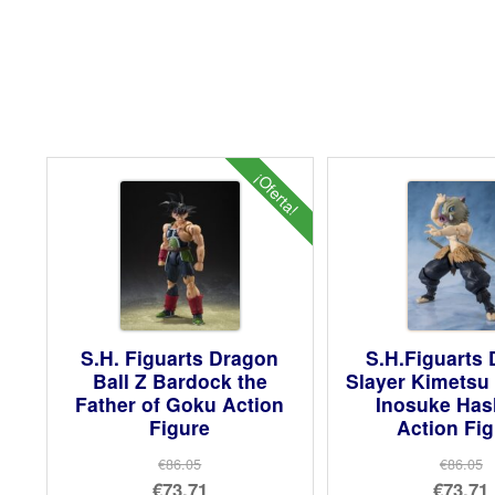
¡Oferta!
S.H. Figuarts Dragon
S.H.Figuarts
Ball Z Bardock the
Slayer Kimetsu
Father of Goku Action
Inosuke Has
Figure
Action Fi
€86.05
€86.05
El
El
€73.71
€73.71