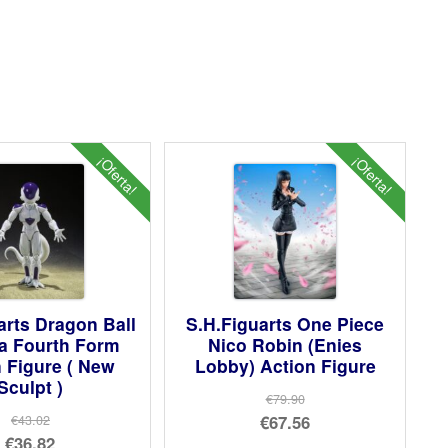
¡Oferta!
¡Oferta!
arts Dragon Ball
S.H.Figuarts One Piece
za Fourth Form
Nico Robin (Enies
 Figure ( New
Lobby) Action Figure
Sculpt )
€79.90
El
€67.56
€43.02
El
€36.82
precio
El