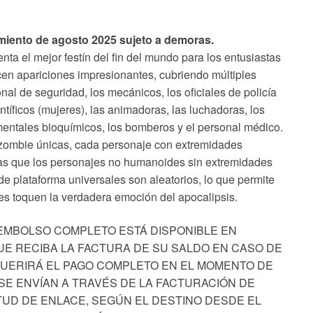
amiento de agosto 2025 sujeto a demoras.
ta el mejor festín del fin del mundo para los entusiastas
en apariciones impresionantes, cubriendo múltiples
nal de seguridad, los mecánicos, los oficiales de policía
entíficos (mujeres), las animadoras, las luchadoras, los
mentales bioquímicos, los bomberos y el personal médico.
zombie únicas, cada personaje con extremidades
tras que los personajes no humanoides sin extremidades
 de plataforma universales son aleatorios, lo que permite
es toquen la verdadera emoción del apocalipsis.
EEMBOLSO COMPLETO ESTÁ DISPONIBLE EN
E RECIBA LA FACTURA DE SU SALDO EN CASO DE
UERIRÁ EL PAGO COMPLETO EN EL MOMENTO DE
 SE ENVÍAN A TRAVÉS DE LA FACTURACIÓN DE
ITUD DE ENLACE, SEGÚN EL DESTINO DESDE EL