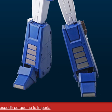
oys Limited | Oficina registrada DC Business Centre, 10 Charles Wood R
espedir porque no te importa
.