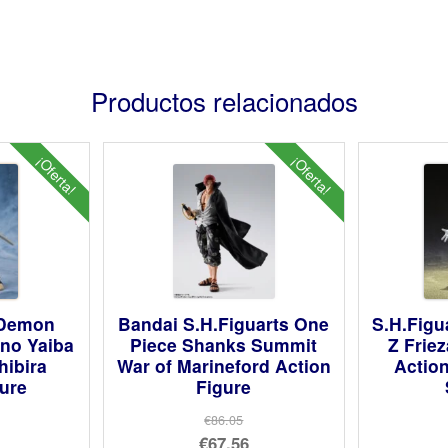
Productos relacionados
¡Oferta!
¡Oferta!
 Demon
Bandai S.H.Figuarts One
S.H.Figu
 no Yaiba
Piece Shanks Summit
Z Frie
hibira
War of Marineford Action
Action
gure
Figure
€86.05
El
€67.56