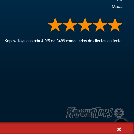
Mapa
Kapow Toys
anotada
4.9
/
5
de
3486
comentarios de clientes en feefo.
+
d, Rash's Green, Dereham, Norfolk NR19 1SX | VAT GB 948221025