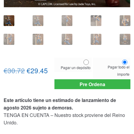
Choose
Pagar todo el
Pagar un depósito
El
El
your
€30.72
€29.45
importe
payment
precio
precio
option
Pre Ordena
original
actual
Este artículo tiene un estimado de lanzamiento de
era:
es:
agosto 2026 sujeto a demoras.
€30.72.
€29.45.
TENGA EN CUENTA – Nuestro stock proviene del Reino
Unido.