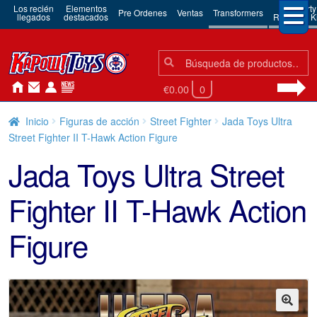
Los recién
Elementos
3rd Party
Pre Ordenes
Ventas
Transformers
llegados
destacados
Robots & Ki
Búsqueda:
Búsqueda
€0.00
0
Inicio
Figuras de acción
Street Fighter
Jada Toys Ultra
Street Fighter II T-Hawk Action Figure
Jada Toys Ultra Street
Fighter II T-Hawk Action
Figure