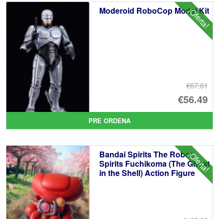
Moderoid RoboCop Model Kit
¡Oferta!
€67.61
El
€56.49
pr
El
PRE ORDENA
or
pr
er
ac
Bandai Spirits The Robot
¡Oferta!
€6
es
Spirits Fuchikoma (The Ghost
in the Shell) Action Figure
€5