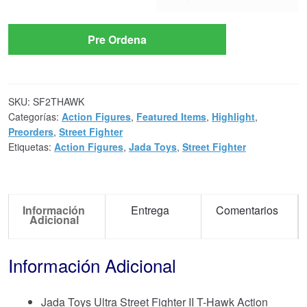
option
Pre Ordena
SKU:
SF2THAWK
Categorías:
Action Figures
,
Featured Items
,
Highlight
,
Preorders
,
Street Fighter
Etiquetas:
Action Figures
,
Jada Toys
,
Street Fighter
Información
Entrega
Comentarios
Adicional
Información Adicional
Jada Toys Ultra Street Fighter II T-Hawk Action