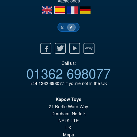
Vacaciones
er
ac
en
es
fr
de
€8
es
€7
£
€
Facebook
Twitter
Youtube
Ebay
Call us:
01362 698077
+44 1362 698077
if you're not in the UK
Kapow Toys
21 Bertie Ward Way
Dereham
,
Norfolk
NR19 1TE
UK
Mapa