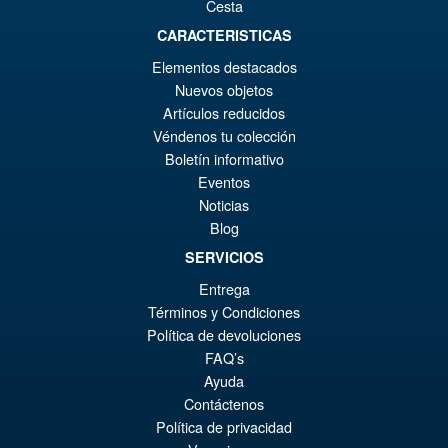
Cesta
Base Ver. A ) Action Figure
€7
CARACTERISTICAS
Elementos destacados
€70.07
Nuevos objetos
El
€54.03
Artículos reducidos
Véndenos tu colección
pr
El
Boletín informativo
PRE ORDENA
or
pr
Eventos
Noticias
er
ac
S.H. Figuarts Dragon Ball Z
¡Oferta!
Blog
€7
es
Bardock the Father of Goku
SERVICIOS
Action Figure
€5
Entrega
Términos y Condiciones
Política de devoluciones
€86.05
FAQ’s
El
€73.71
Ayuda
pr
El
Contáctenos
PRE ORDENA
Política de privacidad
or
pr