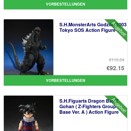
Pr
Ak
VORBESTELLUNGEN
wa
Pr
€1
ist
Angebot!
S.H.MonsterArts Godzilla 2003
€1
Tokyo SOS Action Figure
€110.64
Ur
€92.15
Pr
Ak
VORBESTELLUNGEN
wa
Pr
€1
ist
Angebot!
S.H.Figuarts Dragon Ball Z
€9
Gohan ( Z-Fighters Group
Base Ver. A ) Action Figure