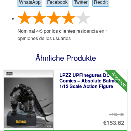
WhatsApp
Facebook
Twitter
Reddit
Nominal
4
/
5
por los clientes
residencia en
1
opiniones de los usuarios
Ähnliche Produkte
Angebot!
LPZZ UPFinegures DC
Comics – Absolute Batman
1/12 Scale Action Figure
€165.96
Ur
€153.62