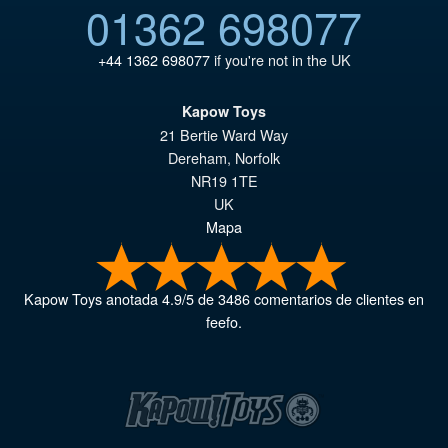
01362 698077
+44 1362 698077
if you're not in the UK
Kapow Toys
21 Bertie Ward Way
Dereham
,
Norfolk
NR19 1TE
UK
Mapa
Kapow Toys
anotada
4.9
/
5
de
3486
comentarios de clientes en
feefo.