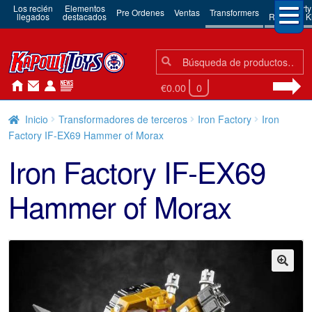
Los recién
Elementos
3rd Party
Pre Ordenes
Ventas
Transformers
llegados
destacados
Robots & Ki
Búsqueda:
Búsqueda
€0.00
0
Inicio
Transformadores de terceros
Iron Factory
Iron
Factory IF-EX69 Hammer of Morax
Iron Factory IF-EX69
Hammer of Morax
🔍