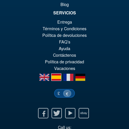
1989 )
Blog
SERVICIOS
Entrega
€122.93
Términos y Condiciones
Ur
€98.29
Política de devoluciones
Pr
Ak
FAQ’s
IN DEN WARENKORB
Ayuda
wa
Pr
Contáctenos
€1
ist
Política de privacidad
€9
Vacaciones
en
es
fr
de
£
€
Facebook
Twitter
Youtube
Ebay
Call us: