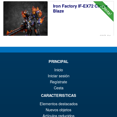
Iron Factory IF-EX72 Chaos
¡Oferta!
Blaze
€67.61
El
€61.41
pr
El
AÑADIR AL CARRITO
or
pr
PRINCIPAL
er
ac
Inicio
Iron Factory IFEX-35B Merak (
Iniciar sesión
€6
es
BETA )
Regístrate
€6
Cesta
CARACTERISTICAS
Elementos destacados
Nuevos objetos
€86.00
Artículos reducidos