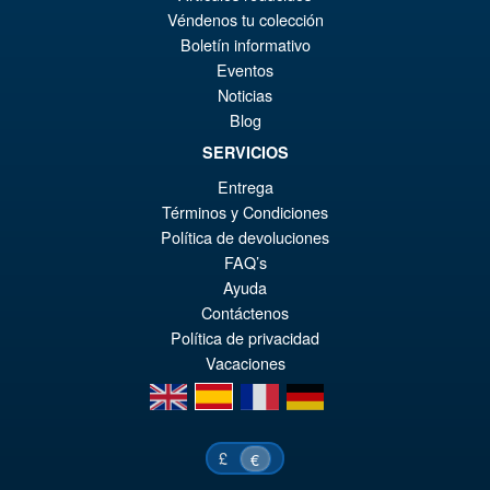
Véndenos tu colección
AÑADIR AL CARRITO
Boletín informativo
Eventos
Noticias
Iron Factory IF-EX53 Oni-vajra
Blog
SERVICIOS
Entrega
Términos y Condiciones
Política de devoluciones
€49.12
FAQ’s
Ayuda
AÑADIR AL CARRITO
Contáctenos
Política de privacidad
Vacaciones
en
es
fr
de
£
€