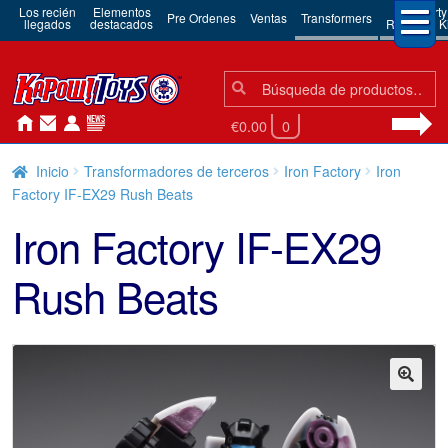
Los recién
Elementos
3rd Party
Pre Ordenes
Ventas
Transformers
llegados
destacados
Robots & Ki
Búsqueda:
Búsqueda
€0.00
0
Inicio
Transformadores de terceros
Iron Factory
Iron
Factory IF-EX29 Rush Beats
Iron Factory IF-EX29
Rush Beats
🔍