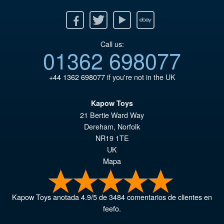
Facebook
Twitter
Youtube
Ebay
Call us:
01362 698077
+44 1362 698077
if you're not in the UK
Kapow Toys
21 Bertie Ward Way
Dereham
,
Norfolk
NR19 1TE
UK
Mapa
Kapow Toys
anotada
4.9
/
5
de
3484
comentarios de clientes en
feefo.