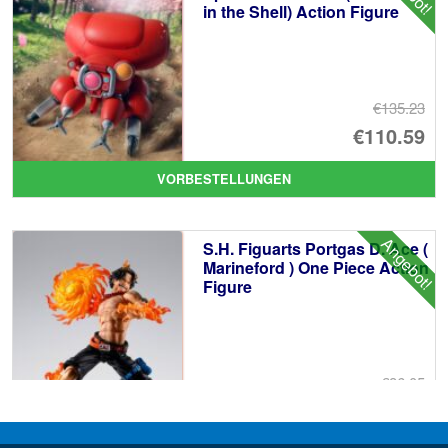
in the Shell) Action Figure
€135.23
Ur
€110.59
Pr
Ak
VORBESTELLUNGEN
wa
Pr
€1
ist
Angebot!
S.H. Figuarts Portgas D. Ace (
€1
Marineford ) One Piece Action
Figure
€86.05
Ur
€72.48
Pr
Ak