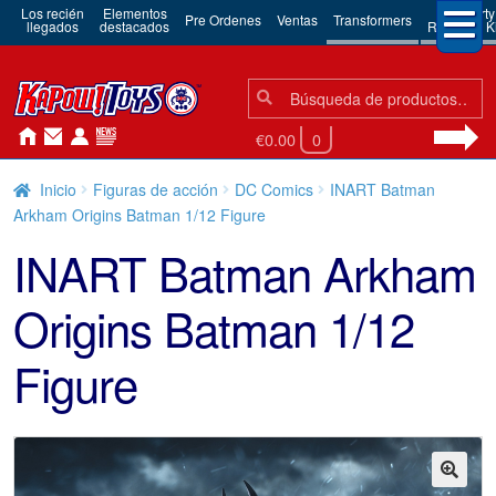
Los recién
Elementos
3rd Party
Pre Ordenes
Ventas
Transformers
llegados
destacados
Robots & Ki
Búsqueda:
Búsqueda
€0.00
0
Inicio
Figuras de acción
DC Comics
INART Batman
Arkham Origins Batman 1/12 Figure
INART Batman Arkham
Origins Batman 1/12
Figure