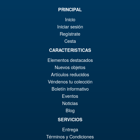
VORBESTELLUNGEN
wa
Pr
PRINCIPAL
€8
ist
Inicio
Angebot!
S.H. Figuarts Dragon Ball Z
Iniciar sesión
€7
Frieza First Form and Pod
Regístrate
Reissue ( 2026 )
Cesta
CARACTERISTICAS
Elementos destacados
€86.05
Nuevos objetos
Ur
€79.85
Artículos reducidos
Pr
Ak
Véndenos tu colección
VORBESTELLUNGEN
wa
Pr
Boletín informativo
Eventos
€8
ist
Angebot!
Noticias
Bandai S.H.Figuarts Jujutsu
€7
Kaisen Choso Action Figure
Blog
SERVICIOS
Entrega
Términos y Condiciones