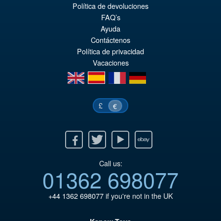
€86.05
Política de devoluciones
Ur
€67.56
FAQ’s
Pr
Ak
Ayuda
VORBESTELLUNGEN
Contáctenos
wa
Pr
Política de privacidad
€8
ist
Vacaciones
€6
en
es
fr
de
£
€
Facebook
Twitter
Youtube
Ebay
Call us:
01362 698077
+44 1362 698077
if you're not in the UK