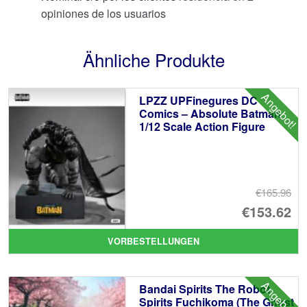
opiniones de los usuarios
Ähnliche Produkte
Angebot!
LPZZ UPFinegures DC
Comics – Absolute Batman
1/12 Scale Action Figure
€165.96
Ur
€153.62
Pr
Ak
VORBESTELLUNGEN
wa
Pr
€1
ist
Angebot!
Bandai Spirits The Robot
€1
Spirits Fuchikoma (The Ghost