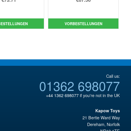
Preis
Aktueller
Preis
Aktueller
war:
Preis
war:
Preis
€79.90
ist:
€79.90
ist:
BESTELLUNGEN
VORBESTELLUNGEN
€73.71.
€67.56.
Call us:
01362 698077
+44 1362 698077
if you're not in the UK
Kapow Toys
21 Bertie Ward Way
Dereham
,
Norfolk
NR19 1TE