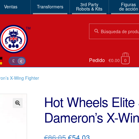
3rd Party
Figuras
Ventas
Transformers
Robots & Kits
de acción
Búsqueda:
Búsqueda
Pedido
€0.00
0
£
€
on’s X-Wing Fighter
Hot Wheels Elite
Dameron’s X-Win
🔍
El
El
€86.05
€54.03