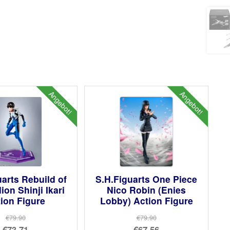
Angebot!
Angebot!
uarts Rebuild of
S.H.Figuarts One Piece
ion Shinji Ikari
Nico Robin (Enies
ion Figure
Lobby) Action Figure
€79.90
€79.90
Ursprünglicher
Ursprünglicher
€73.71
€67.56