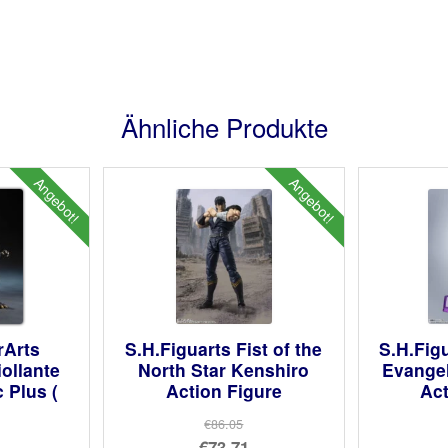
Ähnliche Produkte
Angebot!
Angebot!
rArts
S.H.Figuarts Fist of the
S.H.Fig
iollante
North Star Kenshiro
Evangel
 Plus (
Action Figure
Act
€86.05
Ursprünglicher
€73.71