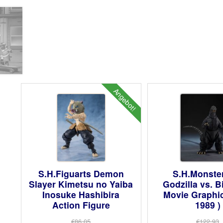
Angebot!
S.H.Figuarts Demon
S.H.Monste
Slayer Kimetsu no Yaiba
Godzilla vs. B
Inosuke Hashibira
Movie Graphic
Action Figure
1989 )
€86.05
€122.93