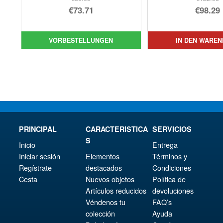
Ursprünglicher
Urs
€73.71
€98.29
Preis
Aktueller
Pre
Akt
war:
Preis
war
Pre
VORBESTELLUNGEN
IN DEN WARE
€86.05
ist:
€12
ist:
€73.71.
€98.
PRINCIPAL
CARACTERISTICA
SERVICIOS
S
Inicio
Entrega
Iniciar sesión
Elementos
Términos y
Regístrate
destacados
Condiciones
Cesta
Nuevos objetos
Política de
Artículos reducidos
devoluciones
Véndenos tu
FAQ’s
colección
Ayuda