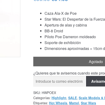
precio
precio
Caza Ala-X de Poe
original
actual
Star Wars: El Despertar de la Fuerza
era:
es:
Apertura de alas y cabina
BB-8 Droid
€86.05.
€54.03.
Piloto Poe Dameron moldeado
Soporte de exhibición
Dimensiones aproximadas = 15cm de
Agotado
¿Quieres que te avisemos cuando este prod
Avísam
SKU:
HWPOEX
Categorías:
Highlight
,
SALE
,
Scale Models & 
Etiquetas:
Hot Wheels
,
Mattel
,
Star Wars