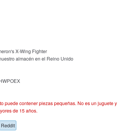
eron's X-Wing Fighter
 nuestro almacén en el Reino Unido
k: HWPOEX
 puede contener piezas pequeñas. No es un juguete y
yores de 15 años.
Reddit