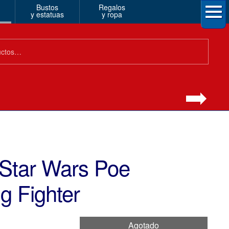
Bustos
Regalos
y estatuas
y ropa
 Star Wars Poe
g Fighter
Agotado