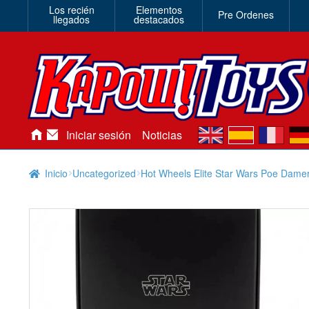
Los recién
Elementos
Pre Ordenes
llegados
destacados
en
es
fr
de
Iniciar sesión
Noticias
Inicio
Uncategorized
Hot Wheels Elite Star Wars Poe Damer