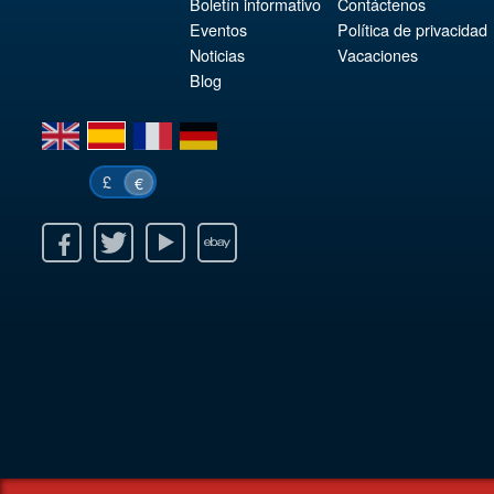
Boletín informativo
Contáctenos
Eventos
Política de privacidad
Noticias
Vacaciones
Blog
en
es
fr
de
£
€
k
itter
Youtube
Ebay