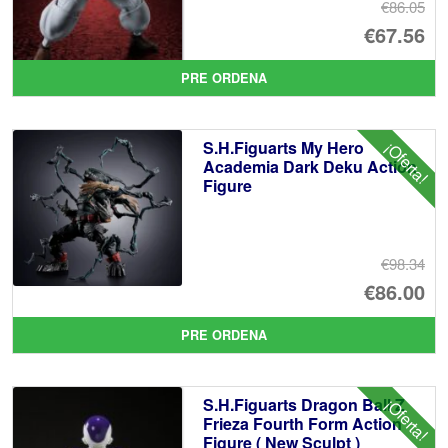
€86.05
El
€67.56
pr
El
PRE ORDENA
or
pr
er
ac
S.H.Figuarts My Hero
¡Oferta!
€8
es
Academia Dark Deku Action
Figure
€6
€98.34
El
€86.00
pr
El
PRE ORDENA
or
pr
er
ac
S.H.Figuarts Dragon Ball Z
¡Oferta!
€9
es
Frieza Fourth Form Action
Figure ( New Sculpt )