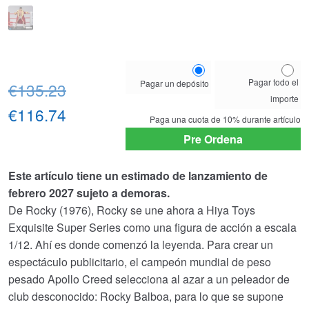
Choose
Pagar todo el
Pagar un depósito
El
your
€135.23
importe
payment
precio
El
€116.74
option
Paga una cuota de
10%
durante artículo
original
precio
Pre Ordena
era:
actual
Este artículo tiene un estimado de lanzamiento de
€135.23.
es:
febrero 2027 sujeto a demoras.
De Rocky (1976), Rocky se une ahora a Hiya Toys
€116.74.
Exquisite Super Series como una figura de acción a escala
1/12. Ahí es donde comenzó la leyenda. Para crear un
espectáculo publicitario, el campeón mundial de peso
pesado Apollo Creed selecciona al azar a un peleador de
club desconocido: Rocky Balboa, para lo que se supone