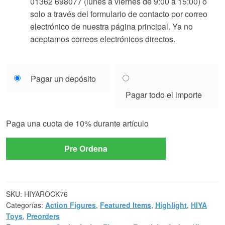
01362 698077 (lunes a viernes de 9:00 a 15:00) o
solo a través del formulario de contacto por correo
electrónico de nuestra página principal. Ya no
aceptamos correos electrónicos directos.
Choose
Pagar un depósito
your
Pagar todo el importe
payment
option
Paga una cuota de
10%
durante artículo
Pre Ordena
SKU:
HIYAROCK76
Categorías:
Action Figures
,
Featured Items
,
Highlight
,
HIYA
Toys
,
Preorders