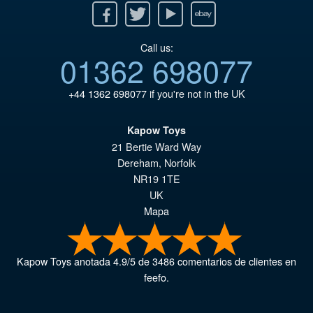
Facebook
Twitter
Youtube
Ebay
Call us:
01362 698077
+44 1362 698077
if you're not in the UK
Kapow Toys
21 Bertie Ward Way
Dereham
,
Norfolk
NR19 1TE
UK
Mapa
Kapow Toys
anotada
4.9
/
5
de
3486
comentarios de clientes en
feefo.