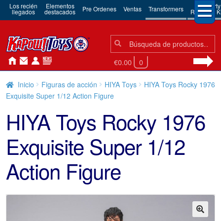
Los recién
Elementos
3rd Party
Pre Ordenes
Ventas
Transformers
llegados
destacados
Robots & Ki
Búsqueda:
Búsqueda
€0.00
0
Inicio
Figuras de acción
HIYA Toys
HIYA Toys Rocky 1976
Exquisite Super 1/12 Action Figure
HIYA Toys Rocky 1976
Exquisite Super 1/12
Action Figure