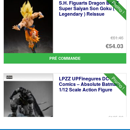
Promo !
S.H. Figuarts Dragon Ball Z
€7
es
Super Saiyan Son Goku (
Legendary ) Reissue
€6
€61.46
Le
€54.03
pr
Le
PRÉ COMMANDE
ini
pr
éta
ac
Promo !
LPZZ UPFinegures DC
€6
es
Comics – Absolute Batman
1/12 Scale Action Figure
€5
€165.96
Le
€153.62