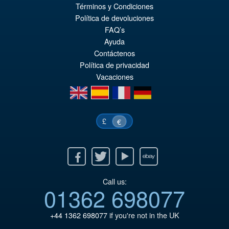
Términos y Condiciones
€110.64
Política de devoluciones
Le
€92.15
FAQ’s
pr
Le
Ayuda
PRÉ COMMANDE
Contáctenos
ini
pr
Política de privacidad
éta
ac
Vacaciones
€1
es
en
es
fr
de
€9
£
€
Facebook
Twitter
Youtube
Ebay
Call us:
01362 698077
+44 1362 698077
if you're not in the UK