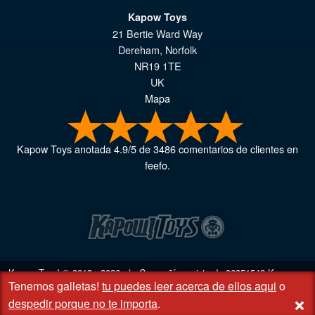
Kapow Toys
21 Bertie Ward Way
Dereham
,
Norfolk
NR19 1TE
UK
Mapa
Kapow Toys
anotada
4.9
/
5
de
3486
comentarios de clientes en
feefo.
Kapow Toys! © 2013 - 2026 | Compañía registrada
06851542
Kapow
Tenemos galletas!
tu puedes leer acerca de ellos aqui
o
Toys Limited | Oficina registrada DC Business Centre, 10 Charles Wood
+
Rd, Rash's Green, Dereham, Norfolk NR19 1SX | VAT GB 948221025
despedir porque no te importa
.