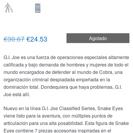
El
El
€30.67
€24.53
Agotado
precio
precio
G.I. Joe es una fuerza de operaciones especiales altamente
original
actual
calificada y bajo demanda de hombres y mujeres de todo el
era:
es:
mundo encargados de defender al mundo de Cobra, una
organización criminal despiadada empeñada en la
€30.67.
€24.53.
dominación total. Dondequiera que haya problemas, G.I.
Joe está allí.
Nuevo en la línea G.I. Joe Classified Series, Snake Eyes
viene listo para la aventura, con múltiples puntos de
articulación para una alta posabilidad. Esta figura de Snake
Eyes contiene 7 piezas accesorias inspiradas en el