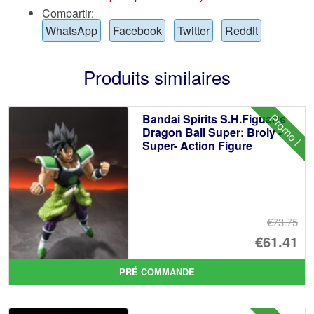
Compartir:
WhatsApp
Facebook
Twitter
Reddit
Produits similaires
Promo !
Bandai Spirits S.H.Figuarts
Dragon Ball Super: Broly -
Super- Action Figure
€73.75
Le
€61.41
pr
Le
PRÉ COMMANDE
ini
pr
éta
ac