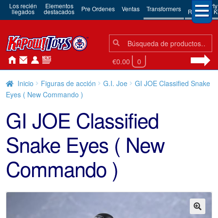
Los recién
Elementos
3rd Party
Pre Ordenes
Ventas
Transformers
llegados
destacados
Robots & Ki
Búsqueda:
Búsqueda
€0.00
0
Inicio
Figuras de acción
G.I. Joe
GI JOE Classified Snake
Eyes ( New Commando )
GI JOE Classified
Snake Eyes ( New
Commando )