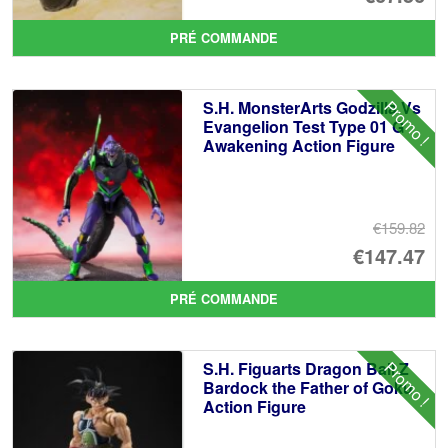
pr
Le
PRÉ COMMANDE
ini
pr
éta
ac
Promo !
S.H. MonsterArts Godzilla Vs
€7
es
Evangelion Test Type 01 G
Awakening Action Figure
€6
€159.82
Le
€147.47
pr
Le
PRÉ COMMANDE
ini
pr
éta
ac
Promo !
S.H. Figuarts Dragon Ball Z
€1
es
Bardock the Father of Goku
Action Figure
€1