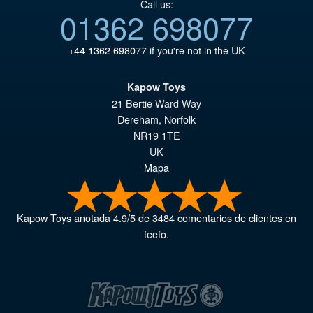
Call us:
01362 698077
+44 1362 698077
if you're not in the UK
Kapow Toys
21 Bertie Ward Way
Dereham
,
Norfolk
NR19 1TE
UK
Mapa
Kapow Toys
anotada
4.9
/
5
de
3484
comentarios de clientes en
feefo.