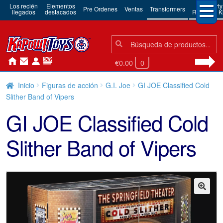
Los recién
Elementos
3rd Party
Pre Ordenes
Ventas
Transformers
llegados
destacados
Robots & Ki
Búsqueda:
Búsqueda
€0.00
0
Inicio
Figuras de acción
G.I. Joe
GI JOE Classified Cold
Slither Band of Vipers
GI JOE Classified Cold
Slither Band of Vipers
🔍