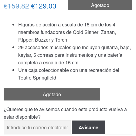
El
El
€159.82
€129.03
Agotado
precio
precio
Figuras de acción a escala de 15 cm de los 4
original
actual
miembros fundadores de Cold Slither: Zartan,
era:
es:
Ripper, Buzzer y Torch
29 accesorios musicales que incluyen guitarra, bajo,
€159.82.
€129.03.
keytar, 5 correas para instrumentos y una batería
completa a escala de 15 cm
Una caja coleccionable con una recreación del
Teatro Springfield
Agotado
¿Quieres que te avisemos cuando este producto vuelva a
estar disponible?
Avísame