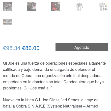
El
El
€98.34
€86.00
Agotado
precio
precio
GI Joe es una fuerza de operaciones especiales altamente
original
actual
calificada y bajo demanda encargada de defender el
era:
es:
mundo de Cobra, una organización criminal despiadada
empeñada en la dominación total. Dondequiera que haya
€98.34.
€86.00.
problemas, G.I. Joe está allí.
Nuevo en la línea G.I. Joe Classified Series, el traje de
batalla Cobra S.N.A.K.E (System: Neutraliser – Armed