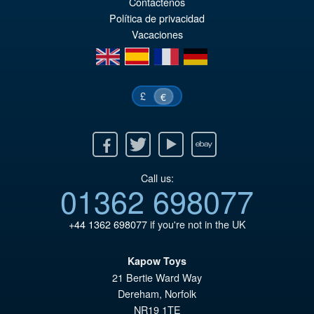
or
pr
Contáctenos
Política de privacidad
er
ac
Vacaciones
€7
es
en
es
fr
de
€6
£
€
Facebook
Twitter
Youtube
Ebay
Call us:
01362 698077
+44 1362 698077
if you're not in the UK
Kapow Toys
21 Bertie Ward Way
Dereham
,
Norfolk
NR19 1TE