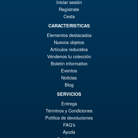
¡Oferta!
€1
es
Biollante Movie Graphic Plus (
Iniciar sesión
1989 )
€1
Regístrate
Cesta
CARACTERISTICAS
€122.93
Elementos destacados
El
€98.29
Nuevos objetos
pr
El
Artículos reducidos
AÑADIR AL CARRITO
Véndenos tu colección
or
pr
Boletín informativo
er
ac
Eventos
Bandai Spirits S.H.Figuarts
¡Oferta!
Noticias
€1
es
Dragon Ball Super: Broly -
Blog
Super- Action Figure
€9
SERVICIOS
Entrega
Términos y Condiciones
€73.75
Política de devoluciones
El
€61.41
FAQ’s
pr
El
Ayuda
PRE ORDENA