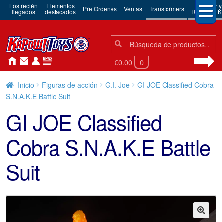
Los recién
Elementos
3rd Party
Pre Ordenes
Ventas
Transformers
llegados
destacados
Robots & Ki
Búsqueda:
Búsqueda
€0.00
0
Inicio
Figuras de acción
G.I. Joe
GI JOE Classified Cobra
S.N.A.K.E Battle Suit
GI JOE Classified
Cobra S.N.A.K.E Battle
Suit