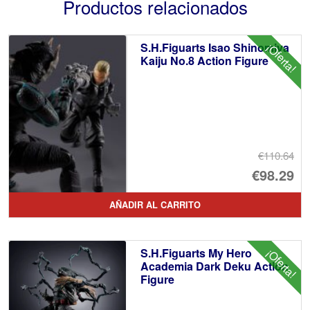
Productos relacionados
S.H.Figuarts Isao Shinomiya
¡Oferta!
Kaiju No.8 Action Figure
€110.64
El
€98.29
pr
El
AÑADIR AL CARRITO
or
pr
er
ac
S.H.Figuarts My Hero
¡Oferta!
€1
es
Academia Dark Deku Action
Figure
€9