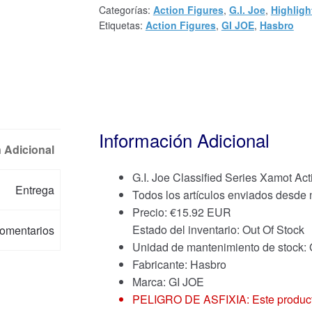
Categorías:
Action Figures
,
G.I. Joe
,
Highligh
Etiquetas:
Action Figures
,
GI JOE
,
Hasbro
Información Adicional
 Adicional
G.I. Joe Classified Series Xamot Act
Entrega
Todos los artículos enviados desde
Precio:
€
15.92 EUR
Estado del inventario: Out Of Stock
omentarios
Unidad de mantenimiento de stock:
Fabricante: Hasbro
Marca:
GI JOE
PELIGRO DE ASFIXIA: Este producto