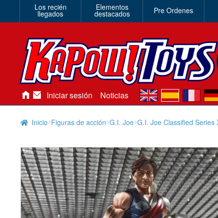
Los recién
Elementos
Pre Ordenes
llegados
destacados
en
es
fr
de
Iniciar sesión
Noticias
Inicio
Figuras de acción
G.I. Joe
G.I. Joe Classified Series