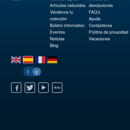
Artículos reducidos
devoluciones
Véndenos tu
FAQ’s
colección
Ayuda
Boletín informativo
Contáctenos
Eventos
Política de privacidad
Noticias
Vacaciones
Blog
en
es
fr
de
£
€
k
itter
Youtube
Ebay