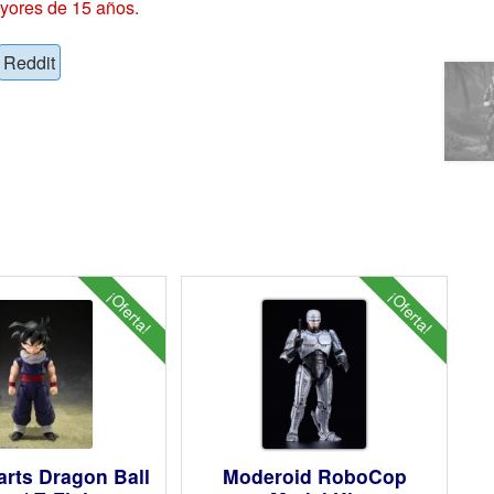
yores de 15 años.
Reddit
¡Oferta!
¡Oferta!
arts Dragon Ball
Moderoid RoboCop