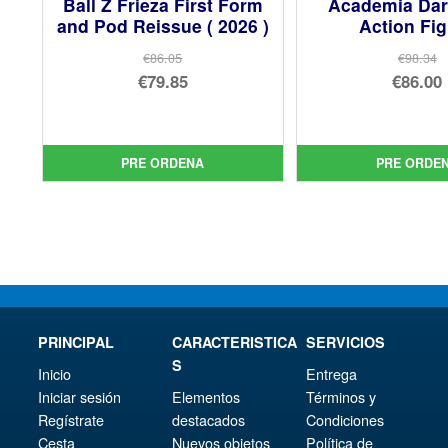
Ball Z Frieza First Form
Academia Dar
and Pod Reissue ( 2026 )
Action Fi
€86.05
€98.34
El
El
€79.85
€86.00
precio
El
pre
El
original
precio
orig
pre
era:
actual
era:
act
PRE ORDENA
PRE ORDE
€86.05.
es:
€98.
es:
€79.85.
€86.
PRINCIPAL
CARACTERISTICA
SERVICIOS
S
Inicio
Entrega
Iniciar sesión
Elementos
Términos y
Regístrate
destacados
Condiciones
Cesta
Nuevos objetos
Política de