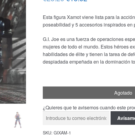
precio
precio
Esta figura Xamot viene lista para la acción
original
actual
poseabilidad y 5 accesorios inspirados en 
era:
es:
G.I. Joe es una fuerza de operaciones espe
€28.26.
€15.92.
mujeres de todo el mundo. Estos héroes ex
habilidades de élite y tienen la tarea de d
despiadada empeñada en la dominación tot
Agotado
¿Quieres que te avisemos cuando este prod
Avísam
SKU:
GIXAM-1