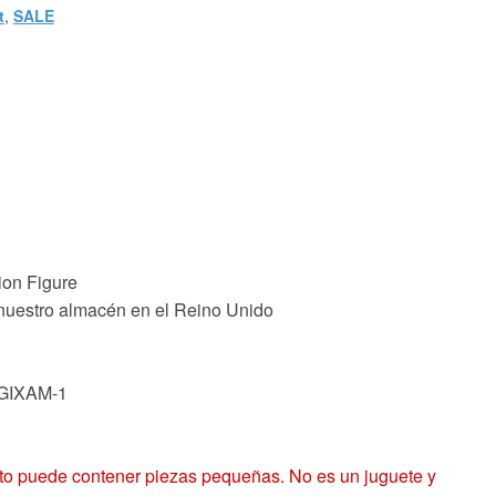
t
,
SALE
ion Figure
 nuestro almacén en el Reino Unido
 GIXAM-1
 puede contener piezas pequeñas. No es un juguete y