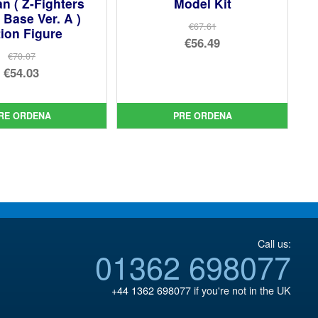
n ( Z-Fighters
Model Kit
Base Ver. A )
€67.61
ion Figure
El
€56.49
€70.07
precio
El
El
€54.03
original
precio
precio
El
era:
actual
original
precio
RE ORDENA
PRE ORDENA
€67.61.
es:
era:
actual
€56.49.
€70.07.
es:
€54.03.
Call us:
01362 698077
+44 1362 698077
if you're not in the UK