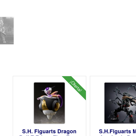
¡Oferta!
S.H. Figuarts Dragon
S.H.Figuarts 