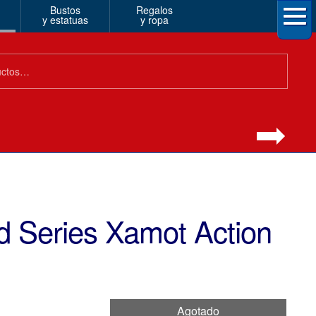
Bustos
Regalos
y estatuas
y ropa
ed Series Xamot Action
Agotado