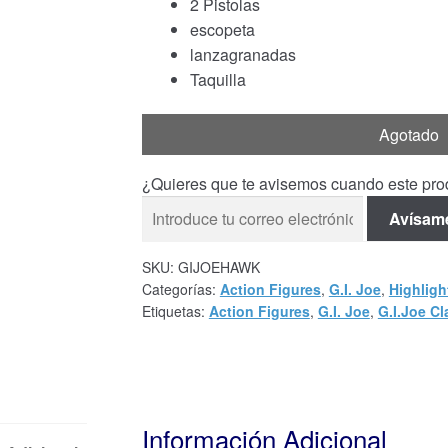
2 Pistolas
escopeta
lanzagranadas
Taquilla
Agotado
¿Quieres que te avisemos cuando este prod
Avísam
SKU:
GIJOEHAWK
Categorías:
Action Figures
,
G.I. Joe
,
Highligh
Etiquetas:
Action Figures
,
G.I. Joe
,
G.I.Joe Cl
Información Adicional