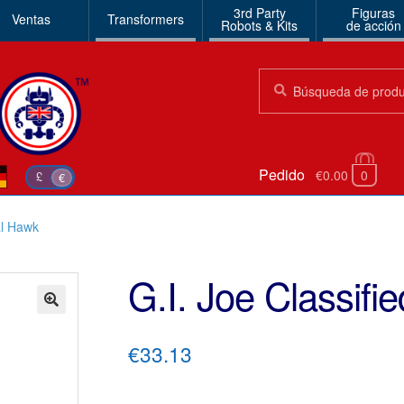
3rd Party
Figuras
Ventas
Transformers
Robots & Kits
de acción
Búsqueda:
Búsqueda
Pedido
€0.00
0
£
€
al Hawk
G.I. Joe Classif
🔍
€33.13