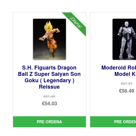
¡Oferta!
S.H. Figuarts Dragon
Moderoid R
Ball Z Super Saiyan Son
Model K
Goku ( Legendary )
€67.61
Reissue
El
€56.49
€61.46
pre
El
El
€54.03
orig
pre
precio
El
era:
act
original
precio
PRE ORDENA
PRE ORDE
€67.
es:
era:
actual
€56.
€61.46.
es: