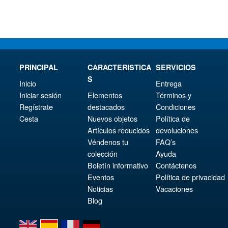
€54.03.
PRINCIPAL
CARACTERISTICA
SERVICIOS
S
Inicio
Entrega
Iniciar sesión
Elementos
Términos y
Regístrate
destacados
Condiciones
Cesta
Nuevos objetos
Política de
Artículos reducidos
devoluciones
Véndenos tu
FAQ’s
colección
Ayuda
Boletín informativo
Contáctenos
Eventos
Política de privacidad
Noticias
Vacaciones
Blog
en
es
fr
de