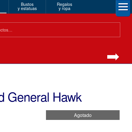
Bustos
Regalos
y estatuas
y ropa
ied General Hawk
Agotado