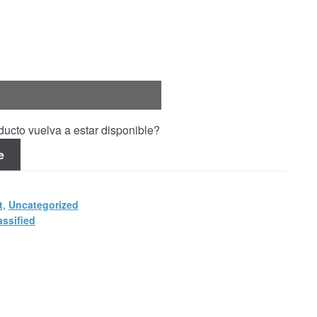
ucto vuelva a estar disponible?
e
t
,
Uncategorized
assified