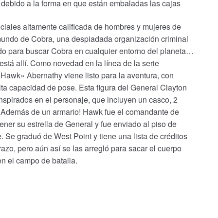
 debido a la forma en que están embaladas las cajas
eciales altamente calificada de hombres y mujeres de
mundo de Cobra, una despiadada organización criminal
do para buscar Cobra en cualquier entorno del planeta…
stá allí. Como novedad en la línea de la serie
 «Hawk» Abernathy viene listo para la aventura, con
lta capacidad de pose. Esta figura del General Clayton
spirados en el personaje, que incluyen un casco, 2
; ¡Además de un armario! Hawk fue el comandante de
ner su estrella de General y fue enviado al piso de
oe. Se graduó de West Point y tiene una lista de créditos
azo, pero aún así se las arregló para sacar el cuerpo
en el campo de batalla.