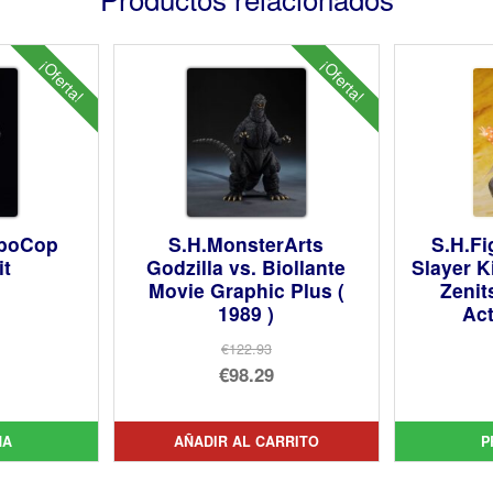
¡Oferta!
¡Oferta!
oboCop
S.H.MonsterArts
S.H.F
it
Godzilla vs. Biollante
Slayer K
Movie Graphic Plus (
Zeni
1989 )
Act
€122.93
cio
El
€98.29
inal
cio
precio
El
ual
original
precio
NA
AÑADIR AL CARRITO
P
61.
era:
actual
49.
€122.93.
es: