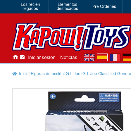
Los recién
Elementos
Pre Ordenes
llegados
destacados
en
es
fr
de
Iniciar sesión
Noticias
Inicio
Figuras de acción
G.I. Joe
G.I. Joe Classified Gener