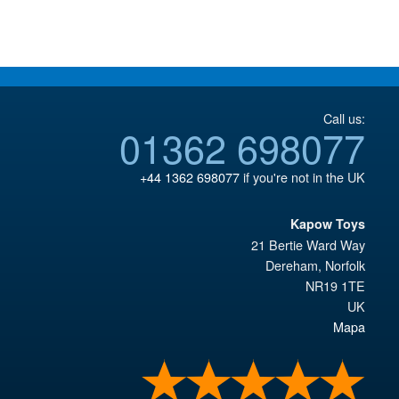
€67.56.
€86.00.
Call us:
01362 698077
+44 1362 698077
if you're not in the UK
Kapow Toys
21 Bertie Ward Way
Dereham
,
Norfolk
NR19 1TE
UK
Mapa