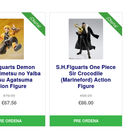
¡Oferta!
¡Oferta!
iguarts Demon
S.H.Figuarts One Piece
imetsu no Yaiba
Sir Crocodile
tsu Agatsuma
(Marineford) Action
ion Figure
Figure
€79.90
€98.29
El
El
€67.56
€86.00
precio
El
precio
El
original
precio
original
precio
RE ORDENA
PRE ORDENA
era:
actual
era:
actual
€79.90.
es:
€98.29.
es: