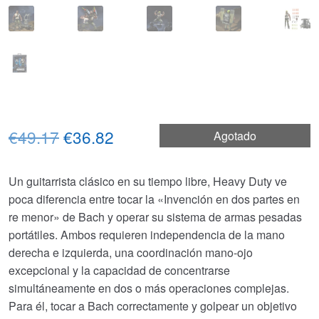
El
El
€49.17
€36.82
Agotado
precio
precio
Un guitarrista clásico en su tiempo libre, Heavy Duty ve
original
actual
poca diferencia entre tocar la «Invención en dos partes en
era:
es:
re menor» de Bach y operar su sistema de armas pesadas
portátiles. Ambos requieren independencia de la mano
€49.17.
€36.82.
derecha e izquierda, una coordinación mano-ojo
excepcional y la capacidad de concentrarse
simultáneamente en dos o más operaciones complejas.
Para él, tocar a Bach correctamente y golpear un objetivo