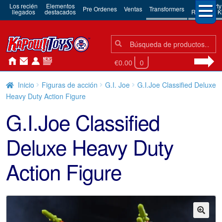
Los recién
Elementos
3rd Party
Pre Ordenes
Ventas
Transformers
llegados
destacados
Robots & Ki
Búsqueda:
Búsqueda
€0.00
0
Inicio
Figuras de acción
G.I. Joe
G.I.Joe Classified Deluxe
Heavy Duty Action Figure
G.I.Joe Classified
Deluxe Heavy Duty
Action Figure