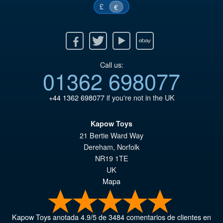
£
€
Facebook
Twitter
Youtube
Ebay
Call us:
01362 698077
+44 1362 698077
if you're not in the UK
Kapow Toys
21 Bertie Ward Way
Dereham
,
Norfolk
NR19 1TE
UK
Mapa
Kapow Toys
anotada
4.9
/
5
de
3484
comentarios de clientes en