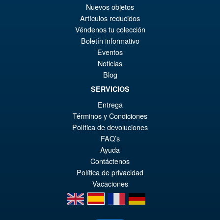
pr
El
Nuevos objetos
PRE ORDENA
or
pr
Artículos reducidos
Véndenos tu colección
er
ac
Boletín informativo
Bandai S.H.Figuarts One
¡Oferta!
€1
es
Piece Shanks Summit War of
Eventos
Marineford Action Figure
€1
Noticias
Blog
SERVICIOS
€86.05
Entrega
El
€67.56
Términos y Condiciones
pr
El
Política de devoluciones
PRE ORDENA
FAQ’s
or
pr
Ayuda
er
ac
Contáctenos
Política de privacidad
€8
es
Vacaciones
€6
en
es
fr
de