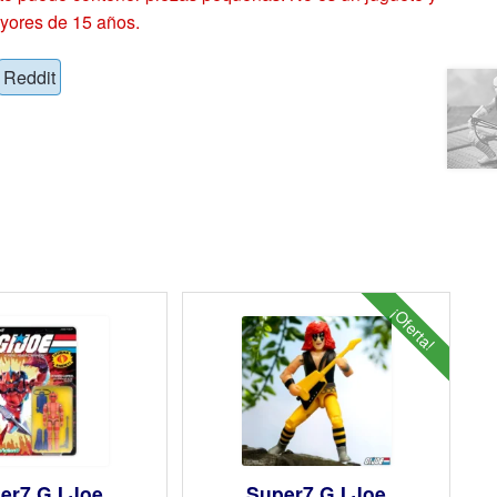
yores de 15 años.
Reddit
¡Oferta!
er7 G.I.Joe
Super7 G.I.Joe