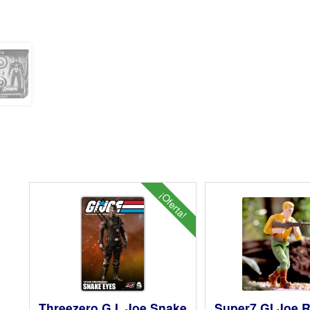
¡Oferta!
Threezero G.I. Joe Snake
Super7 GI Joe 