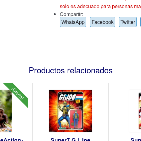
solo es adecuado para personas ma
Compartir:
WhatsApp
Facebook
Twitter
Productos relacionados
¡Oferta!
ReAction+
Super7 G.I.Joe
Sup