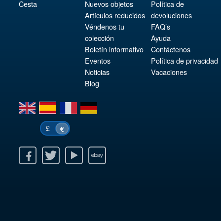
Cesta
Nuevos objetos
Política de
Artículos reducidos
devoluciones
Véndenos tu
FAQ’s
colección
Ayuda
Boletín informativo
Contáctenos
Eventos
Política de privacidad
Noticias
Vacaciones
Blog
en
es
fr
de
£
€
k
itter
Youtube
Ebay