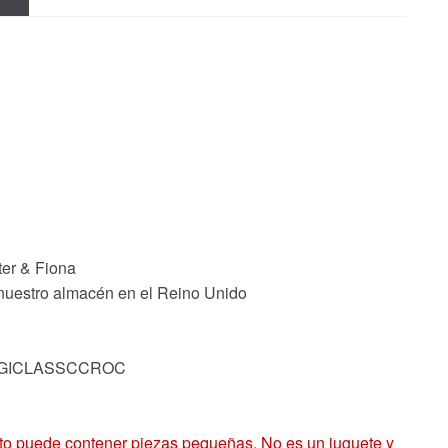
ter & Fiona
 nuestro almacén en el Reino Unido
ck: GICLASSCCROC
 puede contener piezas pequeñas. No es un juguete y