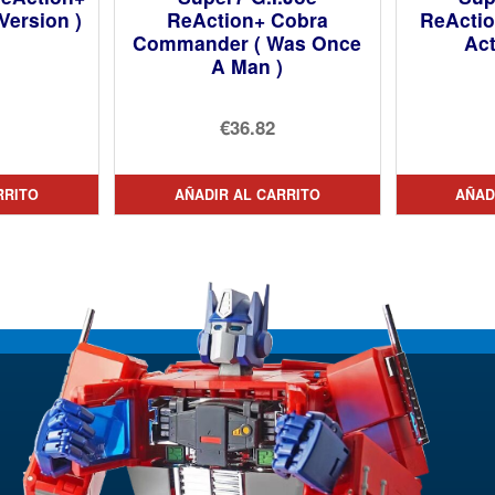
Version )
ReAction+ Cobra
ReActio
Commander ( Was Once
Act
A Man )
cio
€36.82
inal
cio
ual
RRITO
AÑADIR AL CARRITO
AÑAD
58.
07.