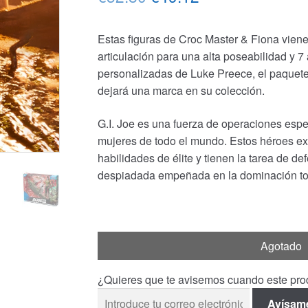
precio
precio
Estas figuras de Croc Master & Fiona vienen
original
actual
articulación para una alta poseabilidad y 7
era:
es:
personalizadas de Luke Preece, el paquete 
dejará una marca en su colección.
€52.80.
€49.12.
G.I. Joe es una fuerza de operaciones esp
mujeres de todo el mundo. Estos héroes ex
habilidades de élite y tienen la tarea de d
despiadada empeñada en la dominación tot
Agotado
¿Quieres que te avisemos cuando este prod
Avísam