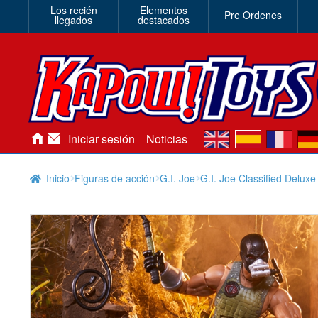
Los recién
Elementos
Pre Ordenes
llegados
destacados
en
es
fr
de
Iniciar sesión
Noticias
Inicio
Figuras de acción
G.I. Joe
G.I. Joe Classified Delux