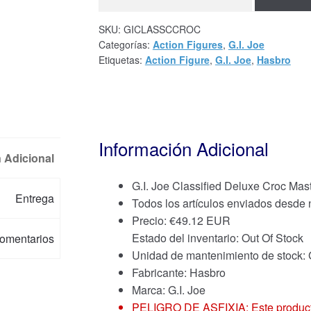
SKU:
GICLASSCCROC
Categorías:
Action Figures
,
G.I. Joe
Etiquetas:
Action Figure
,
G.I. Joe
,
Hasbro
Información Adicional
 Adicional
G.I. Joe Classified Deluxe Croc Mas
Entrega
Todos los artículos enviados desde
Precio:
€
49.12 EUR
Estado del inventario: Out Of Stock
omentarios
Unidad de mantenimiento de sto
Fabricante: Hasbro
Marca:
G.I. Joe
PELIGRO DE ASFIXIA: Este producto