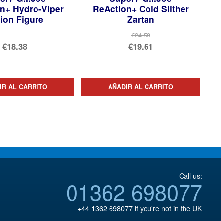
n+ Hydro-Viper
ReAction+ Cold Slither
ion Figure
Zartan
€24.58
El
€18.38
€19.61
precio
El
original
precio
era:
actual
IR AL CARRITO
AÑADIR AL CARRITO
€24.58.
es:
€19.61.
Call us:
01362 698077
+44 1362 698077
if you're not in the UK