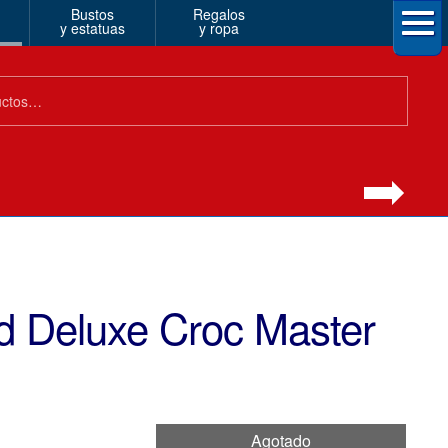
Bustos
Regalos
y estatuas
y ropa
ed Deluxe Croc Master
Agotado