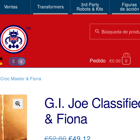
3rd Party
Figuras
Ventas
Transformers
Robots & Kits
de acción
Búsqueda:
Búsqueda
Pedido
€0.00
0
£
€
e Croc Master & Fiona
G.I. Joe Classifi
& Fiona
🔍
El
El
€52.80
€49.12