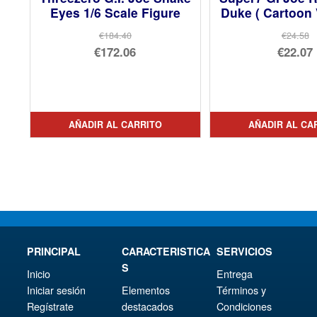
Eyes 1/6 Scale Figure
Duke ( Cartoon 
€184.40
€24.58
El
El
€172.06
€22.07
precio
El
pre
El
original
precio
orig
pre
era:
actual
era:
act
AÑADIR AL CARRITO
AÑADIR AL CA
€184.40.
es:
€24.
es:
€172.06.
€22.
PRINCIPAL
CARACTERISTICA
SERVICIOS
S
Inicio
Entrega
Iniciar sesión
Elementos
Términos y
Regístrate
destacados
Condiciones