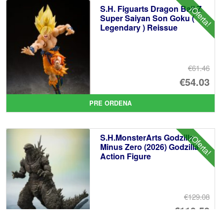
S.H. Figuarts Dragon Ball Z
¡Oferta!
€8
es
Super Saiyan Son Goku (
Legendary ) Reissue
€7
€61.46
El
€54.03
pr
El
PRE ORDENA
or
pr
er
ac
S.H.MonsterArts Godzilla
¡Oferta!
€6
es
Minus Zero (2026) Godzilla
Action Figure
€5
€129.08
El
€110.59