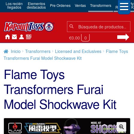
Los recién
Elementos
3rd Party
Pre Ordenes
Ventas
Transformers
llegados
destacados
Robots & Ki
Búsqueda:
Búsqueda
€0.00
0
Inicio
Transformers
Licensed and Exclusives
Flame Toys
Transformers Furai Model Shockwave Kit
Flame Toys
Transformers Furai
Model Shockwave Kit