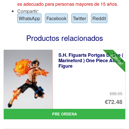
es adecuado para personas mayores de 15 años.
Compartir:
WhatsApp
Facebook
Twitter
Reddit
Productos relacionados
S.H. Figuarts Portgas D. Ace (
¡Oferta!
Marineford ) One Piece Action
Figure
€86.05
El
€72.48
pr
El
PRE ORDENA
or
pr
er
ac