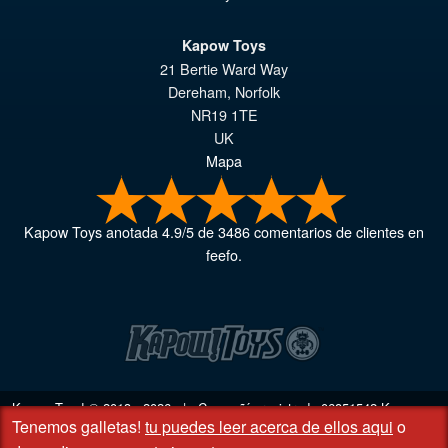
Kapow Toys
21 Bertie Ward Way
Dereham
,
Norfolk
NR19 1TE
UK
Mapa
Kapow Toys
anotada
4.9
/
5
de
3486
comentarios de clientes en
feefo.
Kapow Toys! © 2013 - 2026 | Compañía registrada
06851542
Kapow
Tenemos galletas!
tu puedes leer acerca de ellos aqui
o
Toys Limited | Oficina registrada DC Business Centre, 10 Charles Wood
Rd, Rash's Green, Dereham, Norfolk NR19 1SX | VAT GB 948221025