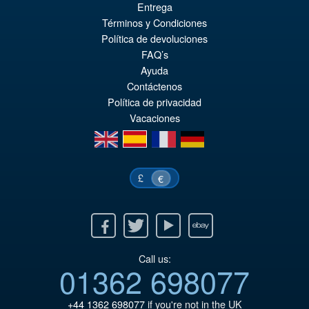
Entrega
€73.75
Términos y Condiciones
El
€66.33
Política de devoluciones
pr
El
FAQ’s
PRE ORDENA
Ayuda
or
pr
Contáctenos
er
ac
Política de privacidad
€7
es
Vacaciones
en
es
fr
de
€6
£
€
Facebook
Twitter
Youtube
Ebay
Call us:
01362 698077
+44 1362 698077
if you're not in the UK