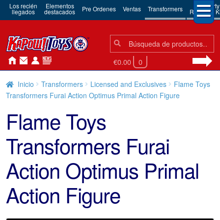
Los recién
Elementos
3rd Party
Pre Ordenes
Ventas
Transformers
llegados
destacados
Robots & Ki
Búsqueda:
Búsqueda
€0.00
0
Inicio
Transformers
Licensed and Exclusives
Flame Toys
Transformers Furai Action Optimus Primal Action Figure
Flame Toys
Transformers Furai
Action Optimus Primal
Action Figure