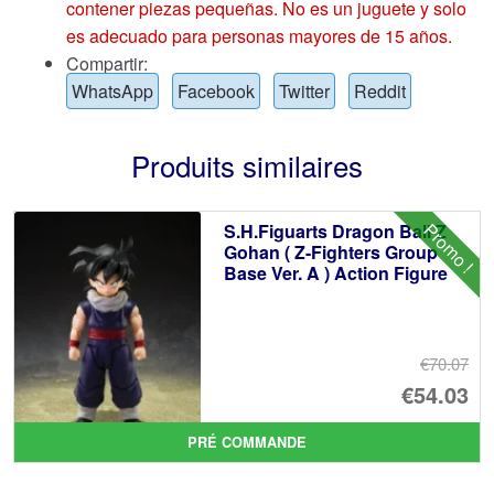
contener piezas pequeñas. No es un juguete y solo
es adecuado para personas mayores de 15 años.
Compartir:
WhatsApp
Facebook
Twitter
Reddit
Produits similaires
Promo !
S.H.Figuarts Dragon Ball Z
Gohan ( Z-Fighters Group
Base Ver. A ) Action Figure
€70.07
Le
€54.03
pr
Le
PRÉ COMMANDE
ini
pr