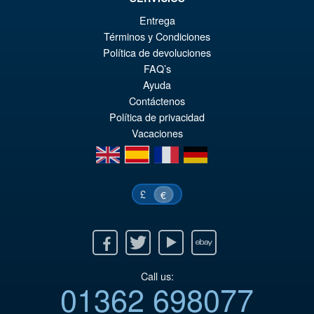
Entrega
€79.90
Términos y Condiciones
Le
€61.41
Política de devoluciones
FAQ’s
pr
Le
Ayuda
PRÉ COMMANDE
ini
pr
Contáctenos
Política de privacidad
éta
ac
Vacaciones
€7
es
en
es
fr
de
€6
£
€
Facebook
Twitter
Youtube
Ebay
Call us:
01362 698077