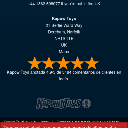
+44 1362 698077
if you're not in the UK
Kapow Toys
21 Bertie Ward Way
Dereham
,
Norfolk
NR19 1TE
UK
Mapa
Kapow Toys
anotada
4.9
/
5
de
3484
comentarios de clientes en
feefo.
Kapow Toys! © 2013 - 2026 | Compañía registrada
06851542
Kapow
Tenemos galletas!
tu puedes leer acerca de ellos aqui
o
Toys Limited | Oficina registrada DC Business Centre, 10 Charles Wood