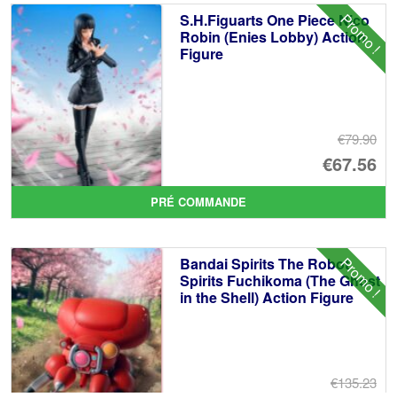
éta
ac
Promo !
S.H.Figuarts One Piece Nico
€7
es
Robin (Enies Lobby) Action
Figure
€5
€79.90
Le
€67.56
pr
Le
PRÉ COMMANDE
ini
pr
éta
ac
Promo !
Bandai Spirits The Robot
€7
es
Spirits Fuchikoma (The Ghost
in the Shell) Action Figure
€6
€135.23