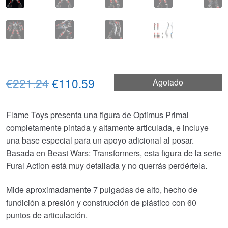
El
El
€221.24
€110.59
Agotado
precio
precio
Flame Toys presenta una figura de Optimus Primal
original
actual
completamente pintada y altamente articulada, e incluye
era:
es:
una base especial para un apoyo adicional al posar.
Basada en Beast Wars: Transformers, esta figura de la serie
€221.24.
€110.59.
Fural Action está muy detallada y no querrás perdértela.
Mide aproximadamente 7 pulgadas de alto, hecho de
fundición a presión y construcción de plástico con 60
puntos de articulación.