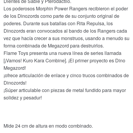
Dientes de Sable y Pterodáctilo.
Los poderosos Morphin Power Rangers recibieron el poder
€528.60.
€504.01.
de los Dinozords como parte de su conjunto original de
poderes. Durante sus batallas con Rita Repulsa, los
Dinozords eran convocados al bando de los Rangers cada
vez que hacía crecer a sus monstruos, usando a menudo su
forma combinada de Megazord para destruirlos.
Flame Toys presenta una nueva línea de series llamada
[¡Vamos! Kuro Kara Combine]. ¡El primer proyecto es Dino
Megazord!
¡ofrece articulación de enlace y cinco trucos combinados de
Dinozords!
¡Súper articulable con piezas de metal fundido para mayor
solidez y pesadur!
Mide 24 cm de altura en modo combinado.