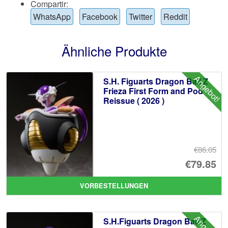
Compartir:
WhatsApp
Facebook
Twitter
Reddit
Ähnliche Produkte
Angebot!
S.H. Figuarts Dragon Ball Z
Frieza First Form and Pod
Reissue ( 2026 )
€86.05
Ur
€79.85
Pr
Ak
VORBESTELLUNGEN
wa
Pr
€8
ist
S.H.Figuarts Dragon Ball Z