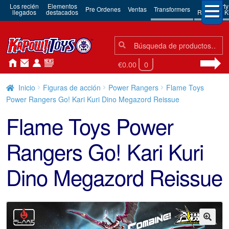
Los recién
Elementos
3rd Party
Pre Ordenes
Ventas
Transformers
llegados
destacados
Robots & Ki
Búsqueda:
Búsqueda
€0.00
0
Inicio
Figuras de acción
Power Rangers
Flame Toys
Power Rangers Go! Kari Kuri Dino Megazord Reissue
Flame Toys Power
Rangers Go! Kari Kuri
Dino Megazord Reissue