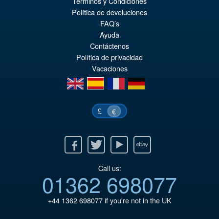
Términos y Condiciones
€110.64
Política de devoluciones
Ur
€92.15
FAQ’s
Pr
Ak
Ayuda
VORBESTELLUNGEN
Contáctenos
wa
Pr
Política de privacidad
€1
ist
Vacaciones
€9
en
es
fr
de
£
€
Facebook
Twitter
Youtube
Ebay
Call us:
01362 698077
+44 1362 698077
if you're not in the UK