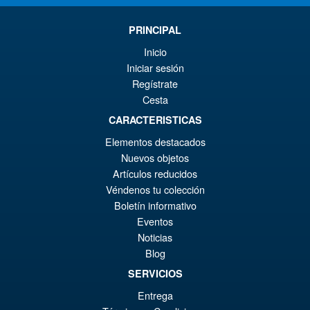
Pr
Ak
VORBESTELLUNGEN
wa
Pr
PRINCIPAL
€7
ist
Inicio
Angebot!
S.H.Figuarts One Piece Nico
€6
Iniciar sesión
Robin (Enies Lobby) Action
Regístrate
Figure
Cesta
CARACTERISTICAS
€79.90
Elementos destacados
Ur
€67.56
Nuevos objetos
Artículos reducidos
Pr
Ak
Véndenos tu colección
VORBESTELLUNGEN
wa
Pr
Boletín informativo
Eventos
€7
ist
Angebot!
S.H.MonsterArts Godzilla 2003
Noticias
€6
Tokyo SOS Action Figure
Blog
SERVICIOS
Entrega