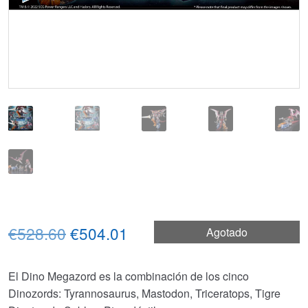
El
El
€528.60
€504.01
Agotado
precio
precio
El Dino Megazord es la combinación de los cinco
original
actual
Dinozords: Tyrannosaurus, Mastodon, Triceratops, Tigre
era:
es: