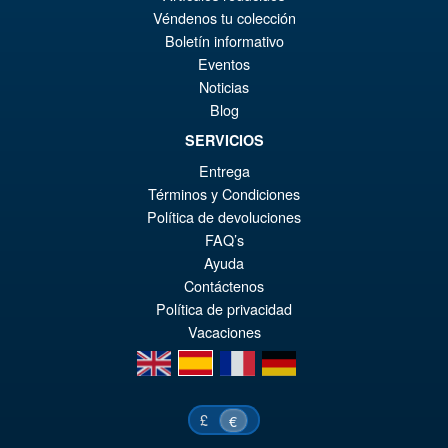
Pr
Ak
Véndenos tu colección
VORBESTELLUNGEN
wa
Pr
Boletín informativo
Eventos
€1
ist
Angebot!
S.H.Figuarts One Piece Nico
Noticias
€1
Robin (Enies Lobby) Action
Blog
Figure
SERVICIOS
Entrega
Términos y Condiciones
€79.90
Política de devoluciones
Ur
€67.56
FAQ’s
Pr
Ak
Ayuda
VORBESTELLUNGEN
Contáctenos
wa
Pr
Política de privacidad
€7
ist
Vacaciones
€6
en
es
fr
de
£
€