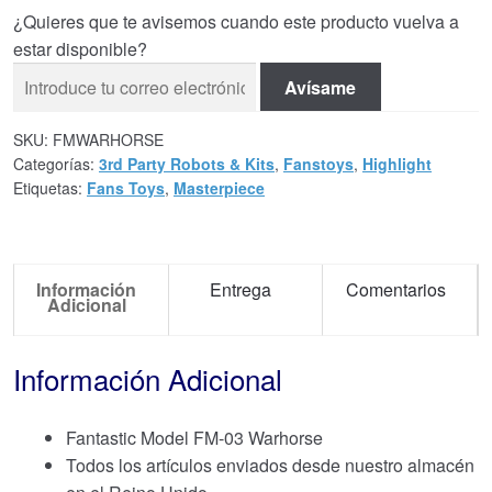
¿Quieres que te avisemos cuando este producto vuelva a
estar disponible?
Avísame
SKU:
FMWARHORSE
Categorías:
3rd Party Robots & Kits
,
Fanstoys
,
Highlight
Etiquetas:
Fans Toys
,
Masterpiece
Información
Entrega
Comentarios
Adicional
Información Adicional
Fantastic Model FM-03 Warhorse
Todos los artículos enviados desde nuestro almacén