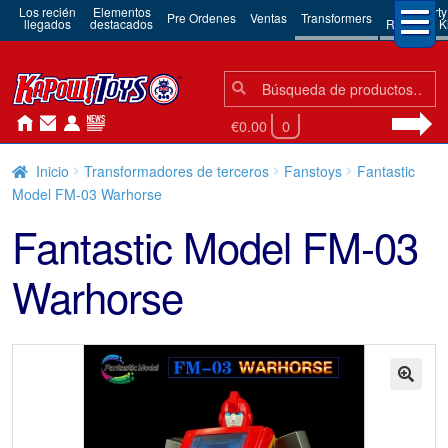
Los recién
Elementos
3rd Party
Pre Ordenes
Ventas
Transformers
llegados
destacados
Robots & Ki
Búsqueda:
Búsqueda
€0.00
0
Inicio
Transformadores de terceros
Fanstoys
Fantastic
Model FM-03 Warhorse
Fantastic Model FM-03
Warhorse
🔍