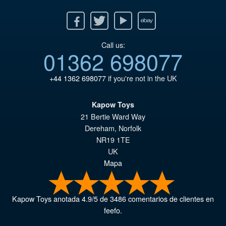
Facebook
Twitter
Youtube
Ebay
Call us:
01362 698077
+44 1362 698077
if you're not in the UK
Kapow Toys
21 Bertie Ward Way
Dereham
,
Norfolk
NR19 1TE
UK
Mapa
Kapow Toys
anotada
4.9
/
5
de
3486
comentarios de clientes en
feefo.