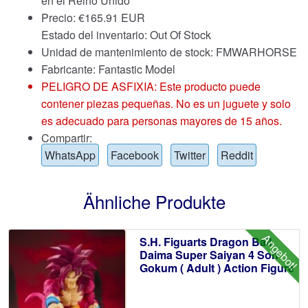
en el Reino Unido
Precio:
€
165.91 EUR
Estado del inventario: Out Of Stock
Unidad de mantenimiento de stock: FMWARHORSE
Fabricante: Fantastic Model
PELIGRO DE ASFIXIA: Este producto puede
contener piezas pequeñas. No es un juguete y solo
es adecuado para personas mayores de 15 años.
Compartir:
WhatsApp
Facebook
Twitter
Reddit
Ähnliche Produkte
Angebot!
S.H. Figuarts Dragon Ball
Daima Super Saiyan 4 Son
Gokum ( Adult ) Action Figure