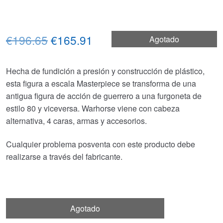
El
El
€196.65
€165.91
Agotado
precio
precio
Hecha de fundición a presión y construcción de plástico,
original
actual
esta figura a escala Masterpiece se transforma de una
era:
es:
antigua figura de acción de guerrero a una furgoneta de
estilo 80 y viceversa. Warhorse viene con cabeza
€196.65.
€165.91.
alternativa, 4 caras, armas y accesorios.
Cualquier problema posventa con este producto debe
realizarse a través del fabricante.
Agotado