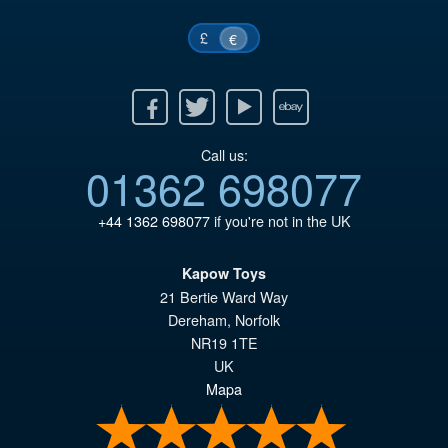
€4
£
€
Facebook
Twitter
Youtube
Ebay
Call us:
01362 698077
+44 1362 698077
if you're not in the UK
Kapow Toys
21 Bertie Ward Way
Dereham
,
Norfolk
NR19 1TE
UK
Mapa