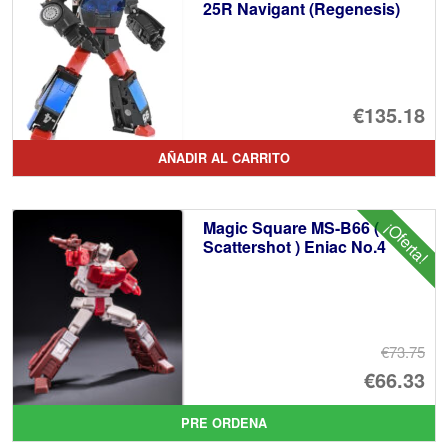
25R Navigant (Regenesis)
€135.18
AÑADIR AL CARRITO
Magic Square MS-B66 (
¡Oferta!
Scattershot ) Eniac No.4
€73.75
El
€66.33
pr
El
PRE ORDENA
or
pr