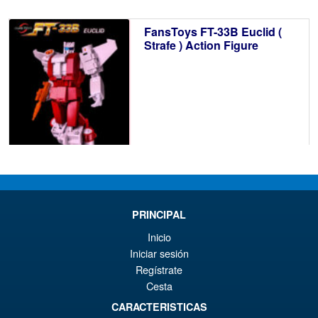
er
ac
FansToys FT-33B Euclid (
€7
es
Strafe ) Action Figure
€6
€2.50
PRE ORDENA
PRINCIPAL
Inicio
DNA Design DK-89 Armada
¡Oferta!
Iniciar sesión
SW Upgrade Kit
Regístrate
Cesta
CARACTERISTICAS