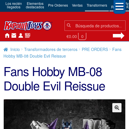
Los recién
Elementos
3rd Party
Pre Ordenes
Ventas
Transformers
llegados
destacados
Robots & Ki
Búsqueda:
Búsqueda
€0.00
0
Inicio
Transformadores de terceros
PRE ORDERS
Fans
Hobby MB-08 Double Evil Reissue
Fans Hobby MB-08
Double Evil Reissue
🔍