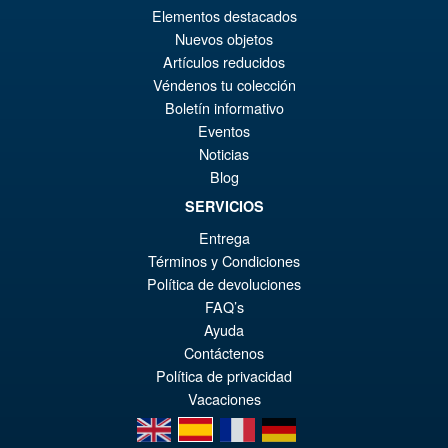
Elementos destacados
€30.72
Nuevos objetos
El
€28.22
Artículos reducidos
pr
El
Véndenos tu colección
PRE ORDENA
or
pr
Boletín informativo
Eventos
er
ac
Noticias
Studio 01 – 01S08 Fortress
¡Oferta!
€3
es
Blog
Action Figure
€2
SERVICIOS
Entrega
Términos y Condiciones
€528.60
Política de devoluciones
El
€479.42
FAQ’s
Ayuda
pr
El
PRE ORDENA
Contáctenos
or
pr
Política de privacidad
er
ac
Vacaciones
en
es
fr
de
€5
es