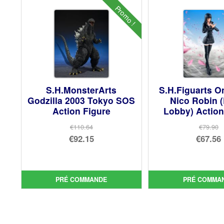
Promo !
S.H.MonsterArts
S.H.Figuarts O
Godzilla 2003 Tokyo SOS
Nico Robin 
Action Figure
Lobby) Action
€110.64
€79.90
Le
Le
€92.15
€67.56
prix
Le
prix
Le
initial
prix
init
prix
était :
actuel
étai
act
PRÉ COMMANDE
PRÉ COMMA
€110.64.
est :
€79.
est 
€92.15.
€67.