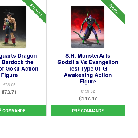
Promo !
Promo !
iguarts Dragon
S.H. MonsterArts
Z Bardock the
Godzilla Vs Evangelion
of Goku Action
Test Type 01 G
Figure
Awakening Action
Figure
€86.05
Le
€73.71
€159.82
Le
€147.47
prix
Le
prix
Le
initial
prix
É COMMANDE
PRÉ COMMANDE
initial
prix
était :
actuel
était :
actuel
€86.05.
est :
€159.82.
est :
€73.71.