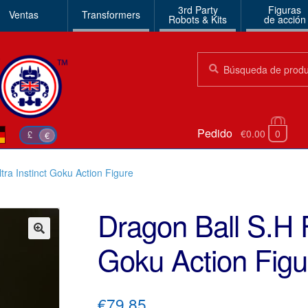
3rd Party
Figuras
Ventas
Transformers
Robots & Kits
de acción
Búsqueda:
Búsqueda
Pedido
€0.00
0
£
€
tra Instinct Goku Action Figure
Dragon Ball S.H F
Goku Action Figu
🔍
€79.85