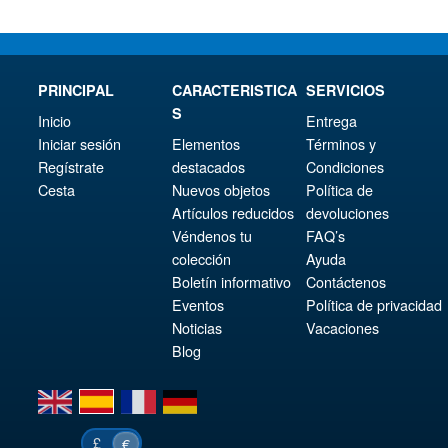
PRINCIPAL
CARACTERISTICA
SERVICIOS
S
Inicio
Entrega
Iniciar sesión
Elementos
Términos y
Regístrate
destacados
Condiciones
Cesta
Nuevos objetos
Política de
Artículos reducidos
devoluciones
Véndenos tu
FAQ’s
colección
Ayuda
Boletín informativo
Contáctenos
Eventos
Política de privacidad
Noticias
Vacaciones
Blog
en
es
fr
de
£
€