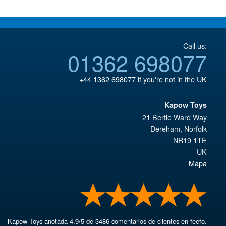
€147.47.
Call us:
01362 698077
+44 1362 698077
if you're not in the UK
Kapow Toys
21 Bertie Ward Way
Dereham
,
Norfolk
NR19 1TE
UK
Mapa
Kapow Toys
anotada
4.9
/
5
de
3486
comentarios de clientes en feefo.