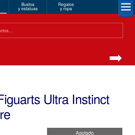
Bustos
Regalos
y estatuas
y ropa
iguarts Ultra Instinct
re
Agotado