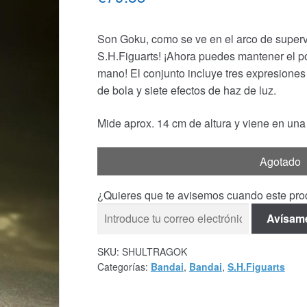
Son Goku, como se ve en el arco de superv
S.H.Figuarts! ¡Ahora puedes mantener el po
mano! El conjunto incluye tres expresiones
de bola y siete efectos de haz de luz.
Mide aprox. 14 cm de altura y viene en una
Agotado
¿Quieres que te avisemos cuando este prod
Avísam
SKU:
SHULTRAGOK
Categorías:
Bandai
,
Bandai
,
S.H.Figuarts