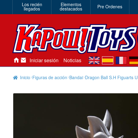
Los recién
Elementos
Pre Ordenes
llegados
destacados
en
es
fr
de
Iniciar sesión
Noticias
Inicio
Figuras de acción
Bandai
Dragon Ball S.H Figuarts Ul