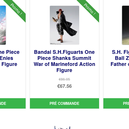
Promo !
Promo !
ne Piece
Bandai S.H.Figuarts One
S.H. F
(Enies
Piece Shanks Summit
Ball 
 Figure
War of Marineford Action
Father 
Figure
€86.05
Le
€67.56
prix
Le
ial
initial
prix
t :
uel
NDE
PRÉ COMMANDE
PR
était :
actuel
90.
:
€86.05.
est :
56.
€67.56.