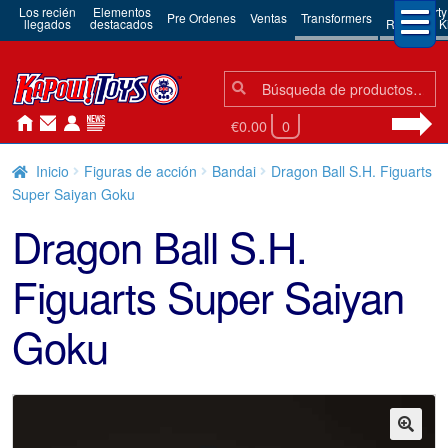
Los recién
Elementos
3rd Party
Pre Ordenes
Ventas
Transformers
llegados
destacados
Robots & Ki
Búsqueda:
Búsqueda
€0.00
0
Inicio
Figuras de acción
Bandai
Dragon Ball S.H. Figuarts
Super Saiyan Goku
Dragon Ball S.H.
Figuarts Super Saiyan
Goku