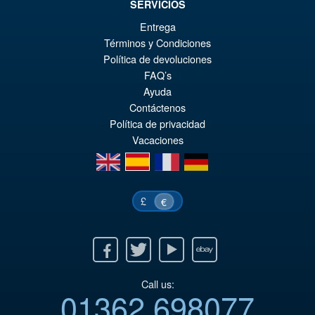
SERVICIOS
in the Shell) Action Figure
€7
Entrega
Términos y Condiciones
Política de devoluciones
€135.23
FAQ’s
Le
€110.59
Ayuda
pr
Le
Contáctenos
PRÉ COMMANDE
Política de privacidad
ini
pr
Vacaciones
éta
ac
en
es
fr
de
€1
es
€1
£
€
Facebook
Twitter
Youtube
Ebay
Call us:
01362 698077