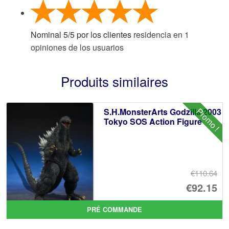
Nominal
5
/
5
por los clientes
residencia en
1
opiniones de los usuarios
Produits similaires
Promo !
S.H.MonsterArts Godzilla 2003
Tokyo SOS Action Figure
€110.64
Le
€92.15
pr
Le
PRÉ COMMANDE
ini
pr