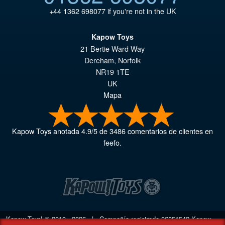
+44 1362 698077
if you're not in the UK
Kapow Toys
21 Bertie Ward Way
Dereham
,
Norfolk
NR19 1TE
UK
Mapa
Kapow Toys
anotada
4.9
/
5
de
3486
comentarios de clientes en
feefo.
Kapow Toys! © 2013 - 2026 | Compañía registrada
06851542
Kapow