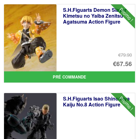
éta
ac
Promo !
S.H.Figuarts Demon Slayer
€1
es
Kimetsu no Yaiba Zenitsu
Agatsuma Action Figure
€9
€79.90
Le
€67.56
pr
Le
PRÉ COMMANDE
ini
pr
éta
ac
Promo !
S.H.Figuarts Isao Shinomiya
€7
es
Kaiju No.8 Action Figure
€6