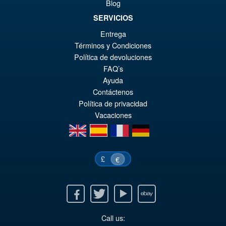
Blog
€1
SERVICIOS
Entrega
€110.64
Términos y Condiciones
El
€98.29
Política de devoluciones
FAQ’s
pr
El
Ayuda
AÑADIR AL CARRITO
or
pr
Contáctenos
Política de privacidad
er
ac
Vacaciones
€1
es
en
es
fr
de
€9
£
€
Facebook
Twitter
Youtube
Ebay
Call us: