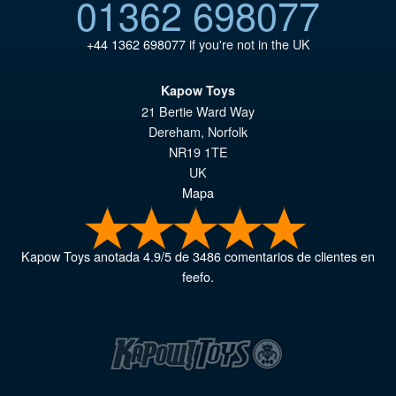
01362 698077
+44 1362 698077
if you're not in the UK
Kapow Toys
21 Bertie Ward Way
Dereham
,
Norfolk
NR19 1TE
UK
Mapa
Kapow Toys
anotada
4.9
/
5
de
3486
comentarios de clientes en
feefo.