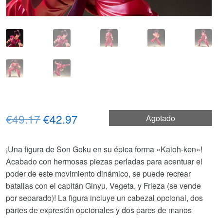
El
El
€49.17
€42.97
Agotado
precio
precio
¡Una figura de Son Goku en su épica forma «Kaioh-ken»!
original
actual
Acabado con hermosas piezas perladas para acentuar el
era:
es:
poder de este movimiento dinámico, se puede recrear
batallas con el capitán Ginyu, Vegeta, y Frieza (se vende
€49.17.
€42.97.
por separado)! La figura incluye un cabezal opcional, dos
partes de expresión opcionales y dos pares de manos