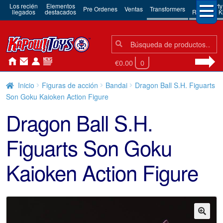
Los recién
Elementos
3rd Party
Pre Ordenes
Ventas
Transformers
llegados
destacados
Robots & Ki
Búsqueda:
Búsqueda
€0.00
0
Inicio
Figuras de acción
Bandai
Dragon Ball S.H. Figuarts
Son Goku Kaioken Action Figure
Dragon Ball S.H.
Figuarts Son Goku
Kaioken Action Figure