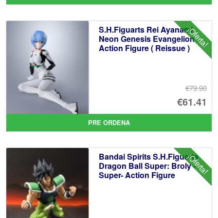
or
pr
er
ac
S.H.Figuarts Rei Ayanami
¡Oferta!
€7
es
Neon Genesis Evangelion
Action Figure ( Reissue )
€6
€79.90
El
€61.41
pr
El
PRE ORDENA
or
pr
er
ac
Bandai Spirits S.H.Figuarts
¡Oferta!
€7
es
Dragon Ball Super: Broly -
Super- Action Figure
€6