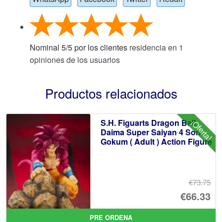
Nominal
5
/
5
por los clientes
residencia en
1
opiniones de los usuarios
Productos relacionados
S.H. Figuarts Dragon Ball
¡Oferta!
Daima Super Saiyan 4 Son
Gokum ( Adult ) Action Figure
€73.75
El
€66.33
pr
El
PRE ORDENA