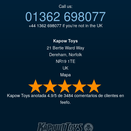
Call us:
01362 698077
+44 1362 698077
if you're not in the UK
Kapow Toys
21 Bertie Ward Way
Dereham
,
Norfolk
NR19 1TE
UK
Mapa
Kapow Toys
anotada
4.9
/
5
de
3484
comentarios de clientes en
feefo.