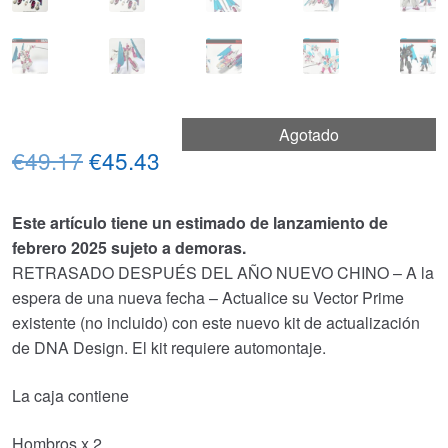
Agotado
El
El
€49.17
€45.43
precio
precio
Este artículo tiene un estimado de lanzamiento de
original
actual
febrero 2025 sujeto a demoras.
era:
es:
RETRASADO DESPUÉS DEL AÑO NUEVO CHINO – A la
espera de una nueva fecha – Actualice su Vector Prime
€49.17.
€45.43.
existente (no incluido) con este nuevo kit de actualización
de DNA Design. El kit requiere automontaje.
La caja contiene
Hombros x 2