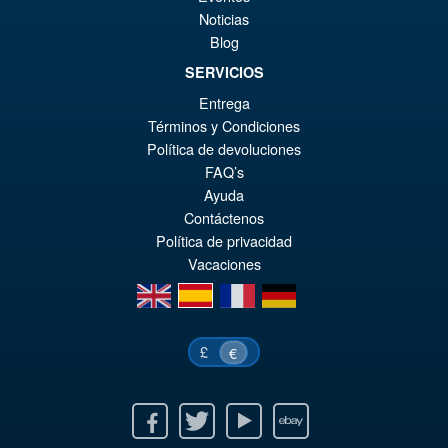
€9
Noticias
Blog
SERVICIOS
€73.75
Entrega
El
€66.33
Términos y Condiciones
pr
El
Política de devoluciones
PRE ORDENA
or
pr
FAQ’s
Ayuda
er
ac
Contáctenos
€7
es
Política de privacidad
Vacaciones
€6
en
es
fr
de
£
€
Facebook
Twitter
Youtube
Ebay