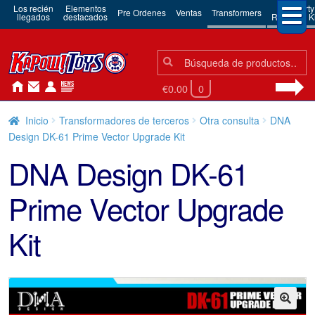
Los recién
Elementos
3rd Party
Pre Ordenes
Ventas
Transformers
llegados
destacados
Robots & Ki
Búsqueda:
Búsqueda
€0.00
0
Inicio
Transformadores de terceros
Otra consulta
DNA
Design DK-61 Prime Vector Upgrade Kit
DNA Design DK-61
Prime Vector Upgrade
Kit