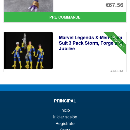
€67.56
PRÉ COMMANDE
Promo !
Marvel Legends X-Men Team
Suit 3 Pack Storm, Forge and
Jubilee
€98.34
Le
€42.97
pr
Le
AJOUTER AU PANIER
ini
pr
PRINCIPAL
éta
ac
Inicio
DNA Design DK-86 Quintes P
€9
es
Iniciar sesión
Upgrade Kit
Regístrate
€4
Cesta