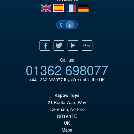
en
es
fr
de
£
€
Facebook
Twitter
Youtube
Ebay
Call us:
01362 698077
+44 1362 698077
if you're not in the UK
Kapow Toys
21 Bertie Ward Way
Dereham
,
Norfolk
NR19 1TE
UK
Mapa