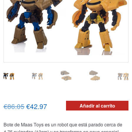
El
El
€86.05
€42.97
Añadir al carrito
precio
precio
Bote de Maas Toys es un robot que está parado cerca de
original
actual
4,75 pulgadas (12cm) y se transforma en nave espacial