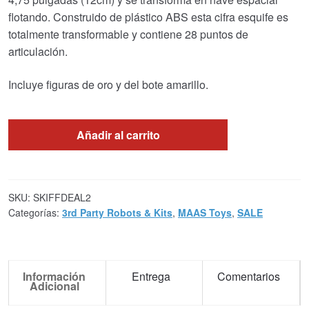
era:
es:
flotando. Construido de plástico ABS esta cifra esquife es
totalmente transformable y contiene 28 puntos de
€86.05.
€42.97.
articulación.
Incluye figuras de oro y del bote amarillo.
Añadir al carrito
SKU:
SKIFFDEAL2
Categorías:
3rd Party Robots & Kits
,
MAAS Toys
,
SALE
Información
Entrega
Comentarios
Adicional