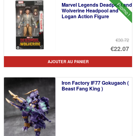
Promo !
Marvel Legends Deadpool and
Wolverine Headpool and
Logan Action Figure
€30.72
Le
€22.07
pr
Le
AJOUTER AU PANIER
ini
pr
éta
ac
Iron Factory IF77 Gokugaoh (
€3
es
Beast Fang King )
€2