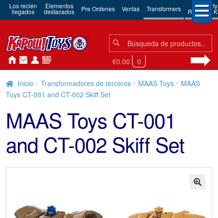
Los recién
Elementos
3rd Party
Pre Ordenes
Ventas
Transformers
llegados
destacados
Robots & Ki
Búsqueda:
Búsqueda
€0.00
0
Inicio
Transformadores de terceros
MAAS Toys
MAAS
Toys CT-001 and CT-002 Skiff Set
MAAS Toys CT-001
and CT-002 Skiff Set
🔍