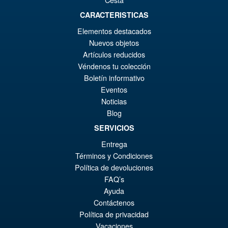
CARACTERISTICAS
Elementos destacados
€34.36
Nuevos objetos
Artículos reducidos
PRÉ COMMANDE
Véndenos tu colección
Boletín informativo
Eventos
Mastermind Creations Ocular
Noticias
Max IF-03 Chronus Action
Blog
Figure
SERVICIOS
Entrega
Términos y Condiciones
Política de devoluciones
€135.18
FAQ’s
Ayuda
PRÉ COMMANDE
Contáctenos
Política de privacidad
Vacaciones